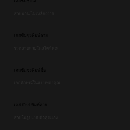
เคสซัมซุงใส
สวยนาน ไม่เหลืองง่าย
เคสซัมซุงพิมพ์ลาย
รวดลายสวยในสไตล์คุณ
เคสซัมซุงพิมพ์ชื่อ
เอกลักษณ์ในแบบของคุณ
เคส iPad พิมพ์ลาย
สวยในรูปแบบตัวคุณเอง