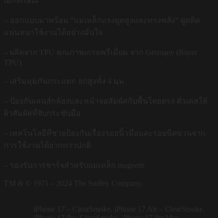
เอกลักษณ์
– ออกแบบมาพร้อม “แม่เหล็กแรงดูดสูงและทรงพลัง” ดูดติด
แน่นหนาใช้งานได้อย่างมั่นใจ
– ผลิตจาก TPU คุณภาพเกรดพรีเมี่ยม จาก Germany (Bayer
TPU)
– เสริมมุมกันกระแทก ยกสูงทั้ง 4 มุม
– ป้องกันเลนส์กล้องและหน้าจอสัมผัสกับพื้นโดยตรง ตัวเคสให้
ผิวสัมผัสที่จับกระชับมือ
– เทคโนโลยีที่ช่วยป้องกันเรื่องรอยนิ้วมือและรอยขีดข่วนจาก
การใช้งานได้ยากกว่าปกติ
– รองรับการชาร์จสำหรับแม่เหล็ก magnetic
TM & © 1971 – 2024 The Smiley Company.
iPhone 17 – ClearSmoke, iPhone 17 Air – ClearSmoke,
iPhone 17 Pro-ClearSmoke, iPhone 17 ProMax-