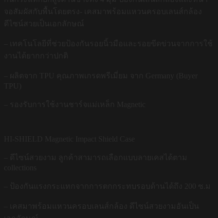
จอสัมผัสกับพื้นโดยตรง- เคสมาพร้อมแหวนครอบเลนส์กล้อง
ดีไซน์สวยเป็นเอกลักษณ์
– เทคโนโลยีที่ช่วยป้องกันรอยนิ้วมือและรอยขีดข่วนจากการใช้
งานได้ยากกว่าปกติ
– ผลิตจาก TPU คุณภาพเกรดพรีเมี่ยม จาก Germany (Buyer
TPU)
– รองรับการใช้งานชาร์จแม่เหล็ก Magnetic
HI-SHIELD Magnetic Impact Shield Case
– ดีไซน์สวยงาม ลูกค้าสามารถเลือกแบบลายเคสได้ตาม
collections
– ป้องกันแรงกระแทกจากการตกกระทบรอบด้านได้ถึง 200 ซ.ม
– เคสมาพร้อมแหวนครอบเลนส์กล้อง ดีไซน์สวยงามอันเป็น