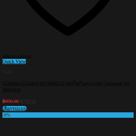
Add to wishlist
Quick View
Case
[S24ultra,S23ultra] HI-SHIELD เคสใสกันกระแทก Samsung รุ่น
Miffy016
Original
Current
฿
890.00
฿
790.00
price
price
เลือกรูปแบบ
was:
is:
This
-8%
฿890.00.
฿790.00.
product
has
multiple