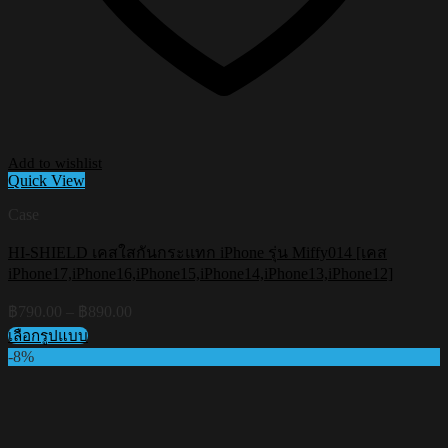
Add to wishlist
Quick View
Case
HI-SHIELD เคสใสกันกระแทก iPhone รุ่น Miffy014 [เคส
iPhone17,iPhone16,iPhone15,iPhone14,iPhone13,iPhone12]
Price
฿
790.00
–
฿
890.00
range:
เลือกรูปแบบ
฿790.00
This
-8%
through
product
฿890.00
has
multiple
variants.
The