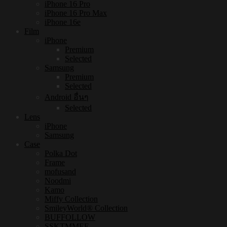
iPhone 16 Pro
iPhone 16 Pro Max
iPhone 16e
Film
iPhone
Premium
Selected
Samsung
Premium
Selected
Android อื่นๆ
Selected
Lens
iPhone
Samsung
Case
Polka Dot
Frame
mofusand
Noodmi
Kamo
Miffy Collection
SmileyWorld® Collection
BUFFOLLOW
SSKTMMEE