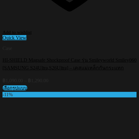
Add to wishlist
Quick View
Case
HI-SHIELD Magsafe Shockproof Case รุ่น Smileyworld Smiley060
[SAMSUNG S24Ultra,S26Ultra] – เคสแม่เหล็กกันกระแทก
Price
฿
1,090.00
–
฿
1,290.00
range:
เลือกรูปแบบ
฿1,090.00
This
-11%
through
product
฿1,290.00
has
multiple
variants.
The
options
may
be