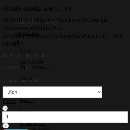
หน้าหลัก
/
รุ่นมือถือ
/
iPhone 14 Pro
เคส iPad Absolute
HI-SHIELD Magsafe Shockproof Case รุ่น
ปกป้องเครื่อง แข็งแรงสูง
Smileyworld Smiley052
อุปกรณ์เสริม
[iPhone17/iPhone16/iPhone15/iPhone14] – เคส
แม่เหล็ก
Watch
Price
฿
1,090.00
–
฿
1,390.00
range:
Apple Watch
฿1,090.00
Samsung Watch
ขายแล้ว: 1 ชิ้น
through
฿1,390.00
Tablets
Magsafe iphone M03
iPad
Samsung Tab
Huawei
ล้างค่า
จำนวน
Boxset
HI-
SHIELD
iPhone Boxset
Magsafe
Samsung Boxset