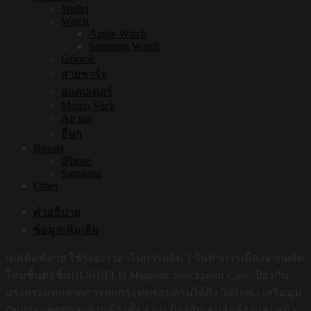
Wallet
Watch
Apple Watch
Samsung Watch
Griptok
สายชาร์จ
อแดปเตอร์
Momo Stick
Air tag
อื่นๆ
Boxset
iPhone
Samsung
Other
คำอธิบาย
ข้อมูลเพิ่มเติม
เคสพิมพ์ลาย ใช้ระยะเวลาในการผลิต 3 วันทำการเนื่องจากผลิต
ใหม่ชิ้นต่อชิ้นHI-SHIELD Magnetic Shockproof Case- ป้องกัน
แรงกระแทกจากการตกกระทบรอบด้านได้ถึง 300 cm.- เสริมมุม
กันกระแทกยกสูงด้านข้างทั้ง 4 มุม ป้องกันเลนส์กล้องและหน้า