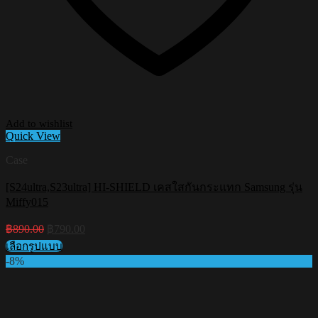
Add to wishlist
Quick View
Case
[S24ultra,S23ultra] HI-SHIELD เคสใสกันกระแทก Samsung รุ่น
Miffy015
Original
Current
฿
890.00
฿
790.00
price
price
เลือกรูปแบบ
was:
is:
This
-8%
฿890.00.
฿790.00.
product
has
multiple
variants.