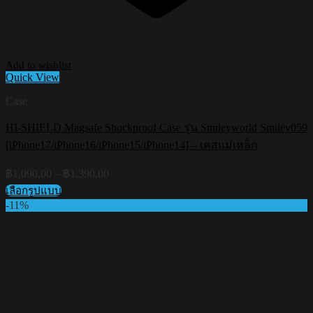
Add to wishlist
Quick View
Case
HI-SHIELD Magsafe Shockproof Case รุ่น Smileyworld Smiley059
[iPhone17/iPhone16/iPhone15/iPhone14] – เคสแม่เหล็ก
Price
฿
1,090.00
–
฿
1,390.00
range:
เลือกรูปแบบ
฿1,090.00
This
-11%
through
product
฿1,390.00
has
multiple
variants.
The
options
may
be