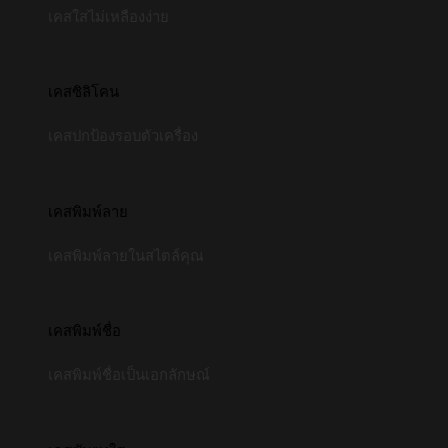
เคสใสไม่เหลืองง่าย
เคสซิลิโคน
เคสปกป้องรอบตัวเครื่อง
เคสพิมพ์ลาย
เคสพิมพ์ลายในสไตล์คุณ
เคสพิมพ์ชื่อ
เคสพิมพ์ชื่อเป็นเอกลักษณ์