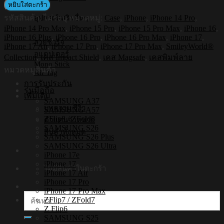
Shockproof
หยิบใส่ตะกร้า
Case
รหัสสินค้า:
ไม่ระบุ
หมวดหมู่:
Case
,
iPhone
,
iPhone 14 Pro
,
อุปกรณ์เสริมอื่นๆ
รุ่น
iPhone 14 Pro Max
,
iPhone 15 Pro
,
iPhone 15 Pro Max
,
iPhone 16
,
Smileyworld
iPhone 16 Plus
,
iPhone 16 Pro
,
iPhone 16 Pro Max
,
iPhone 17
,
Smiley052
สายชาร์จ
iPhone 17 Air
,
iPhone 17 Pro
,
iPhone 17 Pro Max
,
SmileyWorld®
[iPhone17/iPhone16/iPhone15/iPhone14]
อแดปเตอร์
Collection
,
เคส Impact Shield
,
เคส Magsafe
,
เคสพิมพ์ลาย
-
Mono Stick
เคส
หมวดหมู่สินค้า
Air Tag
แม่
การรับประกัน
รุ่นมือถือ
เหล็ก
เพิ่มเติม
SAMSUNG A37
ชิ้น
บทความ/รีวิว
SAMSUNG A57
ZFlip8 / ZFold8
ตัวแทนจำหน่าย
SAMSUNG S26
สินค้าทั้งหมด
SAMSUNG S26 Plus
SAMSUNG S26 Ultra
iPhone 17e
iPhone 17
ไม่มีสินค้าในตะกร้า
iPhone 17 Air
iPhone 17 Pro
iPhone 17 Pro Max
ค้นหา:
ZFlip7 / ZFold7
Z Flip6
SAMSUNG S25