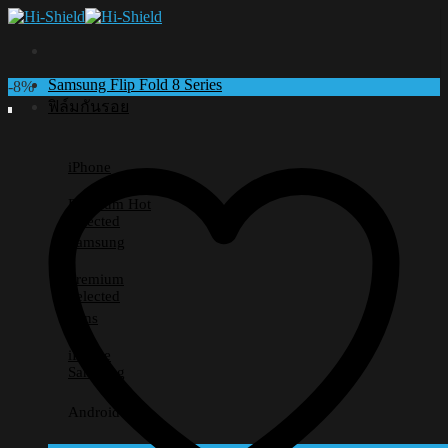
Skip
to
content
Samsung Flip Fold 8 Series
-8%
ฟิล์มกันรอย
iPhone
Premium
Selected
Samsung
Premium
Selected
Lens
iPhone
Samsung
Android อื่นๆ