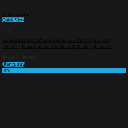
Add to wishlist
Quick View
Case
HI-SHIELD เคสใสกันกระแทก iPhone รุ่น Miffy013 [เคส
iPhone17,iPhone16,iPhone15,iPhone14,iPhone13,iPhone12]
Price
฿
790.00
–
฿
890.00
range:
เลือกรูปแบบ
฿790.00
This
-8%
through
product
฿890.00
has
multiple
variants.
The
options
may
be
chosen
on
the