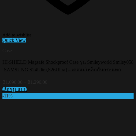
Add to wishlist
Quick View
Case
HI-SHIELD Magsafe Shockproof Case รุ่น Smileyworld Smiley058
[SAMSUNG S24Ultra,S26Ultra] – เคสแม่เหล็กกันกระแทก
Price
฿
1,090.00
–
฿
1,290.00
range:
เลือกรูปแบบ
฿1,090.00
This
-11%
through
product
฿1,290.00
has
multiple
variants.
The
options
may