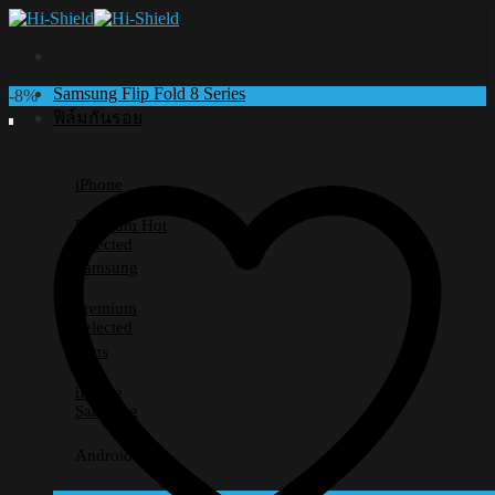
Skip
to
content
Samsung Flip Fold 8 Series
-8%
ฟิล์มกันรอย
iPhone
Premium
Selected
Samsung
Premium
Selected
Lens
iPhone
Samsung
Android อื่นๆ