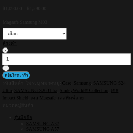
Price
฿
1,090.00
–
฿
1,290.00
range:
฿1,090.00
Magsafe Samsung M03
through
฿1,290.00
ล้างค่า
จำนวน
HI-
SHIELD
Magsafe
Shockproof
หยิบใส่ตะกร้า
Case
รหัสสินค้า:
ไม่ระบุ
หมวดหมู่:
Case
,
Samsung
,
SAMSUNG S24
รุ่น
Ultra
,
SAMSUNG S26 Ultra
,
SmileyWorld® Collection
,
เคส
Smileyworld
Smiley054
Impact Shield
,
เคส Magsafe
,
เคสพิมพ์ลาย
[SAMSUNG
หมวดหมู่สินค้า
S24Ultra,S26Ultra]
-
รุ่นมือถือ
เคส
SAMSUNG A37
แม่
SAMSUNG A57