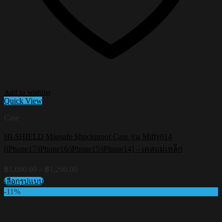
Add to wishlist
Quick View
Case
HI-SHIELD Magsafe Shockproof Case รุ่น Miffy014
[iPhone17/iPhone16/iPhone15/iPhone14] – เคสแม่เหล็ก
Price
฿
1,090.00
–
฿
1,290.00
range:
เลือกรูปแบบ
฿1,090.00
This
-11%
through
product
฿1,290.00
has
multiple