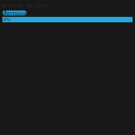
Price
฿
1,090.00
–
฿
1,290.00
range:
เลือกรูปแบบ
฿1,090.00
This
-8%
through
product
฿1,290.00
has
multiple
variants.
The
options
may
be
chosen
on
the
product
page