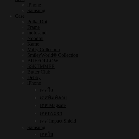
iPhone
Samsung
Case
Polka Dot
Frame
mofusand
Noodmi
Kamo
Miffy Collection
SmileyWorld® Collection
BUFFOLLOW
SSKTMMEE
Butter Club
Debby
iPhone
เคสใส
เคสพิมพ์ลาย
เคส Magsafe
เคสกระจก
เคส Impact Shield
Samsung
เคสใส