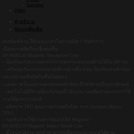
Samsung
Other
คำอธิบาย
ข้อมูลเพิ่มเติม
เคสพิมพ์ลาย ใช้ระยะเวลาในการผลิต 3 วันทำการ
เนื่องจากผลิตใหม่ชิ้นต่อชิ้น
HI-SHIELD Magnetic Shockproof Case
– ป้องกันแรงกระแทกจากการตกกระทบรอบด้านได้ถึง 300 cm.
– เสริมมุมกันกระแทกยกสูงด้านข้างทั้ง 4 มุม ป้องกันเลนส์กล้อง
และหน้าจอสัมผัสกับพื้นโดยตรง
– เคสมาพร้อมแหวนครอบเลนส์กล้อง ดีไซน์สวยเป็นเอกลักษณ์
– เทคโนโลยีที่ช่วยป้องกันรอยนิ้วมือและรอยขีดข่วนจากการใช้
งานได้ยากกว่าปกติ
– ผลิตจาก TPU คุณภาพเกรดพรีเมี่ยม จาก Germany (Buyer
TPU)
– รองรับการใช้งานชาร์จแม่เหล็ก Magnetic
HI-SHIELD Magnetic Impact Shield Case
– ดีไซน์สวยงาม ลูกค้าสามารถเลือกแบบลายเคสได้ตาม