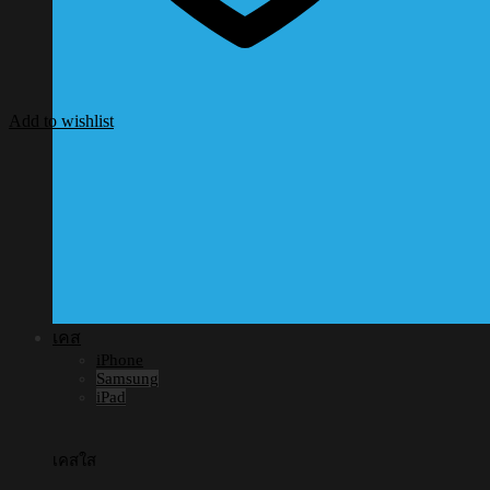
Add to wishlist
เคส
iPhone
Samsung
iPad
เคสใส