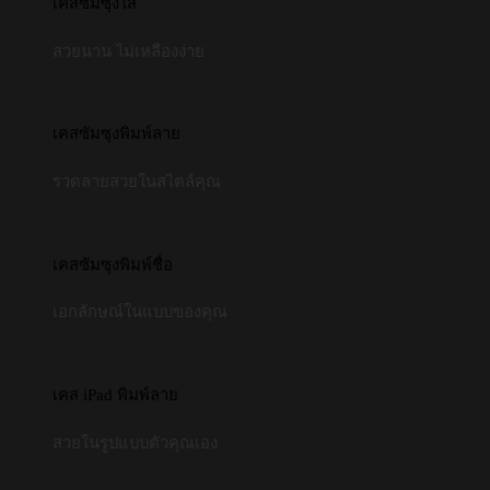
เคสซัมซุงใส
สวยนาน ไม่เหลืองง่าย
เคสซัมซุงพิมพ์ลาย
รวดลายสวยในสไตล์คุณ
เคสซัมซุงพิมพ์ชื่อ
เอกลักษณ์ในแบบของคุณ
เคส iPad พิมพ์ลาย
สวยในรูปแบบตัวคุณเอง