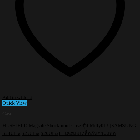
Add to wishlist
Quick View
Case
HI-SHIELD Magsafe Shockproof Case รุ่น Miffy013 [SAMSUNG
S24Ultra,S25Ultra,S26Ultra] – เคสแม่เหล็กกันกระแทก