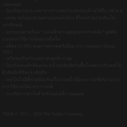
collections
– ป้องกันแรงกระแทกจากการตกกระทบรอบด้านได้ถึง 200 ซ.ม
– เคสมาพร้อมแหวนครอบเลนส์กล้อง ดีไซน์สวยงามอันเป็น
เอกลักษณ์
– ออกแบบมาพร้อม “แม่เหล็กแรงดูดสูงและทรงพลัง” ดูดติด
แน่นหนาใช้งานได้อย่างมั่นใจ
– ผลิตจาก TPU คุณภาพเกรดพรีเมี่ยม จาก Germany (Bayer
TPU)
– เสริมมุมกันกระแทก ยกสูงทั้ง 4 มุม
– ป้องกันเลนส์กล้องและหน้าจอสัมผัสกับพื้นโดยตรง ตัวเคสให้
ผิวสัมผัสที่จับกระชับมือ
– เทคโนโลยีที่ช่วยป้องกันเรื่องรอยนิ้วมือและรอยขีดข่วนจาก
การใช้งานได้ยากกว่าปกติ
– รองรับการชาร์จสำหรับแม่เหล็ก magnetic
TM & © 1971 – 2024 The Smiley Company.