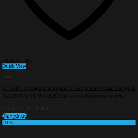
Add to wishlist
Quick View
Case
HI-SHIELD Magsafe Shockproof Case รุ่น Smileyworld Smiley059
[SAMSUNG S24Ultra,S26Ultra] – เคสแม่เหล็กกันกระแทก
Price
฿
1,090.00
–
฿
1,290.00
range:
เลือกรูปแบบ
฿1,090.00
This
-11%
through
product
฿1,290.00
has