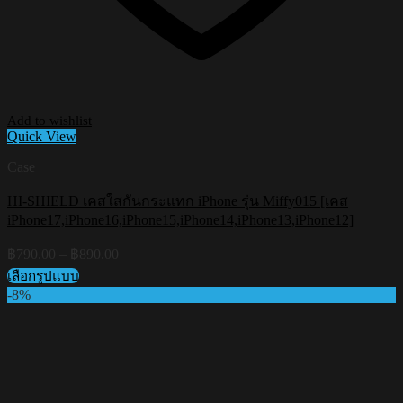
Add to wishlist
Quick View
Case
HI-SHIELD เคสใสกันกระแทก iPhone รุ่น Miffy015 [เคส
iPhone17,iPhone16,iPhone15,iPhone14,iPhone13,iPhone12]
Price
฿
790.00
–
฿
890.00
range:
เลือกรูปแบบ
฿790.00
This
-8%
through
product
฿890.00
has
multiple
variants.
The
options