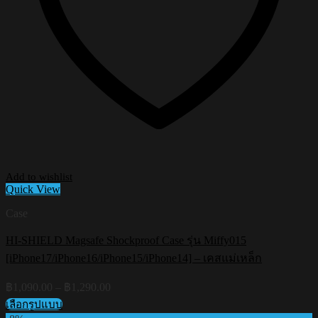
Add to wishlist
Quick View
Case
HI-SHIELD Magsafe Shockproof Case รุ่น Miffy015
[iPhone17/iPhone16/iPhone15/iPhone14] – เคสแม่เหล็ก
Price
฿
1,090.00
–
฿
1,290.00
range:
เลือกรูปแบบ
฿1,090.00