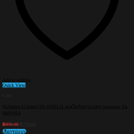
Add to wishlist
Quick View
Case
[S24ultra,S23ultra] HI-SHIELD เคสใสกันกระแทก Samsung รุ่น
Miffy014
Original
Current
฿
890.00
฿
790.00
price
price
เลือกรูปแบบ
was:
is: