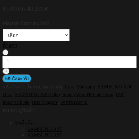
Price
฿
1,090.00
–
฿
1,290.00
range:
฿1,090.00
Magsafe Samsung M03
through
฿1,290.00
ล้างค่า
จำนวน
HI-
SHIELD
Magsafe
Shockproof
หยิบใส่ตะกร้า
Case
รหัสสินค้า:
ไม่ระบุ
หมวดหมู่:
Case
,
Samsung
,
SAMSUNG S24
รุ่น
Ultra
,
SAMSUNG S26 Ultra
,
SmileyWorld® Collection
,
เคส
Smileyworld
Smiley056
Impact Shield
,
เคส Magsafe
,
เคสพิมพ์ลาย
[SAMSUNG
หมวดหมู่สินค้า
S24Ultra,S26Ultra]
-
รุ่นมือถือ
เคส
SAMSUNG A37
แม่
SAMSUNG A57