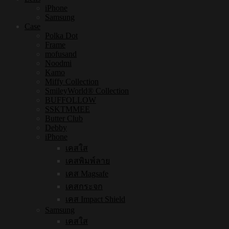
iPhone
Samsung
Case
Polka Dot
Frame
mofusand
Noodmi
Kamo
Miffy Collection
SmileyWorld® Collection
BUFFOLLOW
SSKTMMEE
Butter Club
Debby
iPhone
เคสใส
เคสพิมพ์ลาย
เคส Magsafe
เคสกระจก
เคส Impact Shield
Samsung
เคสใส