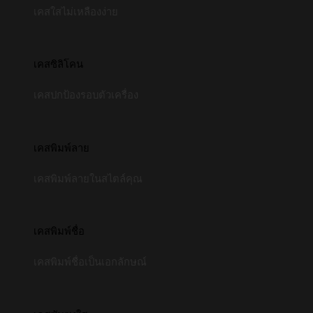
เคสใสไม่เหลืองง่าย
เคสซิลิโคน
เคสปกป้องรอบตัวเครื่อง
เคสพิมพ์ลาย
เคสพิมพ์ลายในสไตล์คุณ
เคสพิมพ์ชื่อ
เคสพิมพ์ชื่อเป็นเอกลักษณ์