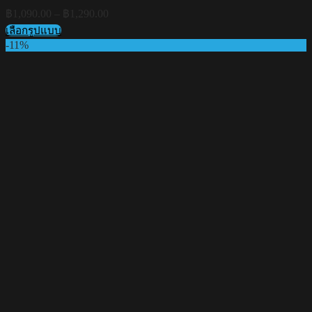
Price
฿
1,090.00
–
฿
1,290.00
range:
เลือกรูปแบบ
฿1,090.00
This
-11%
through
product
฿1,290.00
has
multiple
variants.
The
options
may
be
chosen
on
the
product
page