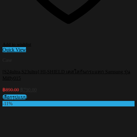
Add to wishlist
Quick View
Case
[S24ultra,S23ultra] HI-SHIELD เคสใสกันกระแทก Samsung รุ่น
Miffy015
Original
Current
฿
890.00
฿
790.00
price
price
เลือกรูปแบบ
was:
is:
This
-11%
฿890.00.
฿790.00.
product
has
multiple
variants.
The
options