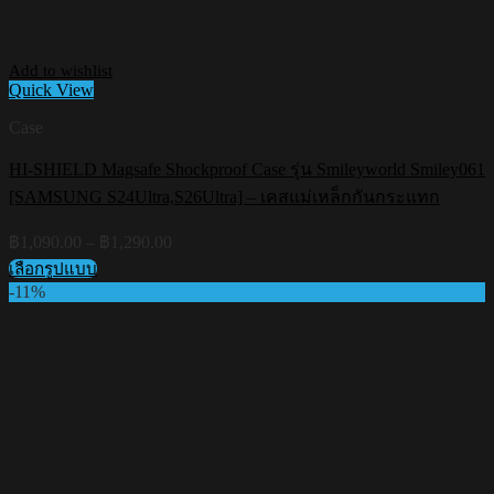
Add to wishlist
Quick View
Case
HI-SHIELD Magsafe Shockproof Case รุ่น Smileyworld Smiley061
[SAMSUNG S24Ultra,S26Ultra] – เคสแม่เหล็กกันกระแทก
Price
฿
1,090.00
–
฿
1,290.00
range:
เลือกรูปแบบ
฿1,090.00
This
-11%
through
product
฿1,290.00
has
multiple
variants.
The
options
may
be
chosen
on