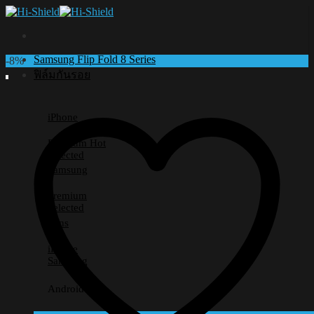
Skip
to
content
Samsung Flip Fold 8 Series
-8%
ฟิล์มกันรอย
iPhone
Premium
Selected
Samsung
Premium
Selected
Lens
iPhone
Samsung
Android อื่นๆ