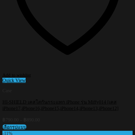
Add to wishlist
Quick View
Case
HI-SHIELD เคสใสกันกระแทก iPhone รุ่น Miffy014 [เคส
iPhone17,iPhone16,iPhone15,iPhone14,iPhone13,iPhone12]
Price
฿
790.00
–
฿
890.00
range:
เลือกรูปแบบ
฿790.00
This
-11%