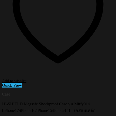
Add to wishlist
Quick View
Case
HI-SHIELD Magsafe Shockproof Case รุ่น Miffy014
[iPhone17/iPhone16/iPhone15/iPhone14] – เคสแม่เหล็ก