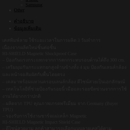
Samsung
Other
คำอธิบาย
ข้อมูลเพิ่มเติม
เคสพิมพ์ลาย ใช้ระยะเวลาในการผลิต 3 วันทำการ
เนื่องจากผลิตใหม่ชิ้นต่อชิ้น
HI-SHIELD Magnetic Shockproof Case
– ป้องกันแรงกระแทกจากการตกกระทบรอบด้านได้ถึง 300 cm.
– เสริมมุมกันกระแทกยกสูงด้านข้างทั้ง 4 มุม ป้องกันเลนส์กล้อง
และหน้าจอสัมผัสกับพื้นโดยตรง
– เคสมาพร้อมแหวนครอบเลนส์กล้อง ดีไซน์สวยเป็นเอกลักษณ์
– เทคโนโลยีที่ช่วยป้องกันรอยนิ้วมือและรอยขีดข่วนจากการใช้
งานได้ยากกว่าปกติ
– ผลิตจาก TPU คุณภาพเกรดพรีเมี่ยม จาก Germany (Buyer
TPU)
– รองรับการใช้งานชาร์จแม่เหล็ก Magnetic
HI-SHIELD Magnetic Impact Shield Case
– ดีไซน์สวยงาม ลูกค้าสามารถเลือกแบบลายเคสได้ตาม