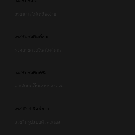
เคสซัมซุงใส
สวยนาน ไม่เหลืองง่าย
เคสซัมซุงพิมพ์ลาย
รวดลายสวยในสไตล์คุณ
เคสซัมซุงพิมพ์ชื่อ
เอกลักษณ์ในแบบของคุณ
เคส iPad พิมพ์ลาย
สวยในรูปแบบตัวคุณเอง