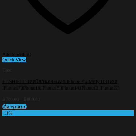
Add to wishlist
Quick View
Case
HI-SHIELD เคสใสกันกระแทก iPhone รุ่น Miffy013 [เคส
iPhone17,iPhone16,iPhone15,iPhone14,iPhone13,iPhone12]
Price
฿
790.00
–
฿
890.00
range:
เลือกรูปแบบ
฿790.00
This
-11%
through
product
฿890.00
has
multiple
variants.