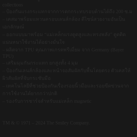
collections
– ป้องกันแรงกระแทกจากการตกกระทบรอบด้านได้ถึง 200 ซ.ม
– เคสมาพร้อมแหวนครอบเลนส์กล้อง ดีไซน์สวยงามอันเป็น
เอกลักษณ์
– ออกแบบมาพร้อม “แม่เหล็กแรงดูดสูงและทรงพลัง” ดูดติด
แน่นหนาใช้งานได้อย่างมั่นใจ
– ผลิตจาก TPU คุณภาพเกรดพรีเมี่ยม จาก Germany (Bayer
TPU)
– เสริมมุมกันกระแทก ยกสูงทั้ง 4 มุม
– ป้องกันเลนส์กล้องและหน้าจอสัมผัสกับพื้นโดยตรง ตัวเคสให้
ผิวสัมผัสที่จับกระชับมือ
– เทคโนโลยีที่ช่วยป้องกันเรื่องรอยนิ้วมือและรอยขีดข่วนจาก
การใช้งานได้ยากกว่าปกติ
– รองรับการชาร์จสำหรับแม่เหล็ก magnetic
TM & © 1971 – 2024 The Smiley Company.