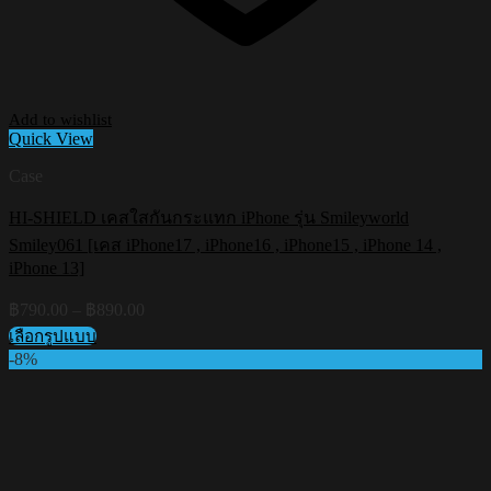
Add to wishlist
Quick View
Case
HI-SHIELD เคสใสกันกระแทก iPhone รุ่น Smileyworld
Smiley061 [เคส iPhone17 , iPhone16 , iPhone15 , iPhone 14 ,
iPhone 13]
Price
฿
790.00
–
฿
890.00
range:
เลือกรูปแบบ
฿790.00
This
-8%
through
product
฿890.00
has
multiple
variants.
The
options