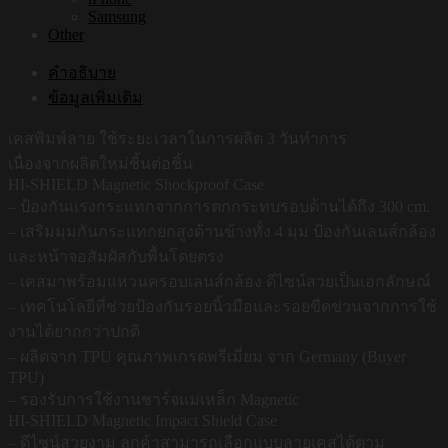
Samsung
Other
คำอธิบาย
ข้อมูลเพิ่มเติม
เคสพิมพ์ลาย ใช้ระยะเวลาในการผลิต 3 วันทำการ
เนื่องจากผลิตใหม่ชิ้นต่อชิ้น
HI-SHIELD Magnetic Shockproof Case
– ป้องกันแรงกระแทกจากการตกกระทบรอบด้านได้ถึง 300 cm.
– เสริมมุมกันกระแทกยกสูงด้านข้างทั้ง 4 มุม ป้องกันเลนส์กล้อง
และหน้าจอสัมผัสกับพื้นโดยตรง
– เคสมาพร้อมแหวนครอบเลนส์กล้อง ดีไซน์สวยเป็นเอกลักษณ์
– เทคโนโลยีที่ช่วยป้องกันรอยนิ้วมือและรอยขีดข่วนจากการใช้
งานได้ยากกว่าปกติ
– ผลิตจาก TPU คุณภาพเกรดพรีเมี่ยม จาก Germany (Buyer
TPU)
– รองรับการใช้งานชาร์จแม่เหล็ก Magnetic
HI-SHIELD Magnetic Impact Shield Case
– ดีไซน์สวยงาม ลูกค้าสามารถเลือกแบบลายเคสได้ตาม