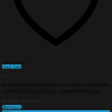
Add to wishlist
Quick View
Case
HI-SHIELD Magsafe Shockproof Case รุ่น Smileyworld Smiley061
[SAMSUNG S24Ultra,S26Ultra] – เคสแม่เหล็กกันกระแทก
Price
฿
1,090.00
–
฿
1,290.00
range:
เลือกรูปแบบ
฿1,090.00