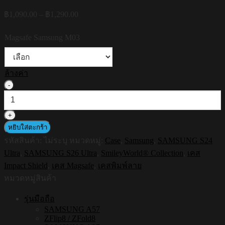
Price
฿
1,090.00
–
฿
1,290.00
range:
฿1,090.00
Magsafe Samsung M03
through
฿1,290.00
ล้างค่า
จำนวน
HI-
SHIELD
Magsafe
Shockproof
หยิบใส่ตะกร้า
Case
รหัสสินค้า:
ไม่ระบุ
หมวดหมู่:
Case
,
Samsung
,
SAMSUNG S24
รุ่น
Ultra
,
SAMSUNG S26 Ultra
,
SmileyWorld® Collection
,
เคส
Smileyworld
Smiley057
Impact Shield
,
เคส Magsafe
,
เคสพิมพ์ลาย
[SAMSUNG
หมวดหมู่สินค้า
S24Ultra,S26Ultra]
-
รุ่นมือถือ
เคส
SAMSUNG A57
แม่
ZFlip8 / ZFold8