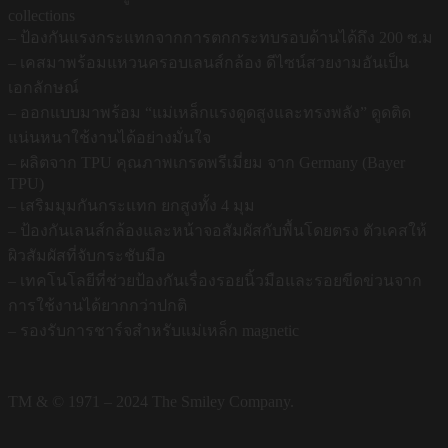
collections
– ป้องกันแรงกระแทกจากการตกกระทบรอบด้านได้ถึง 200 ซ.ม
– เคสมาพร้อมแหวนครอบเลนส์กล้อง ดีไซน์สวยงามอันเป็น
เอกลักษณ์
– ออกแบบมาพร้อม “แม่เหล็กแรงดูดสูงและทรงพลัง” ดูดติด
แน่นหนาใช้งานได้อย่างมั่นใจ
– ผลิตจาก TPU คุณภาพเกรดพรีเมี่ยม จาก Germany (Bayer
TPU)
– เสริมมุมกันกระแทก ยกสูงทั้ง 4 มุม
– ป้องกันเลนส์กล้องและหน้าจอสัมผัสกับพื้นโดยตรง ตัวเคสให้
ผิวสัมผัสที่จับกระชับมือ
– เทคโนโลยีที่ช่วยป้องกันเรื่องรอยนิ้วมือและรอยขีดข่วนจาก
การใช้งานได้ยากกว่าปกติ
– รองรับการชาร์จสำหรับแม่เหล็ก magnetic
TM & © 1971 – 2024 The Smiley Company.