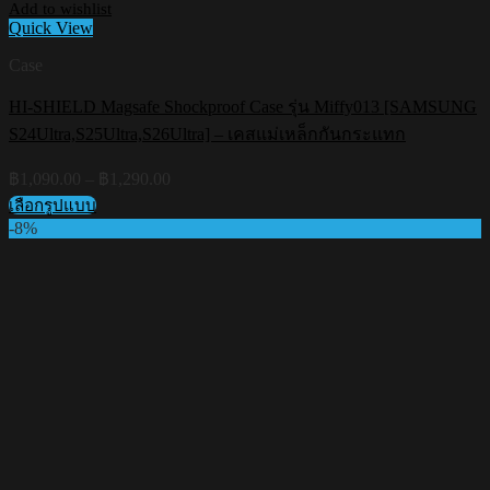
Add to wishlist
Quick View
Case
HI-SHIELD Magsafe Shockproof Case รุ่น Miffy013 [SAMSUNG
S24Ultra,S25Ultra,S26Ultra] – เคสแม่เหล็กกันกระแทก
Price
฿
1,090.00
–
฿
1,290.00
range:
เลือกรูปแบบ
฿1,090.00
This
-8%
through
product
฿1,290.00
has
multiple
variants.
The
options
may
be
chosen
on
the
product
page