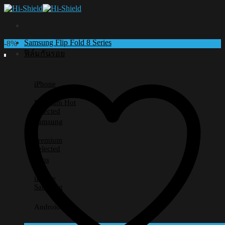
Skip
to
content
Samsung Flip Fold 8 Series
-8%
ฟิล์มกันรอย
iPhone
Premium
Selected
Samsung
Premium
Selected
Lens
iPhone
Samsung
Android อื่นๆ