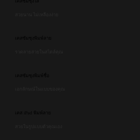
เคสซัมซุงใส
สวยนาน ไม่เหลืองง่าย
เคสซัมซุงพิมพ์ลาย
รวดลายสวยในสไตล์คุณ
เคสซัมซุงพิมพ์ชื่อ
เอกลักษณ์ในแบบของคุณ
เคส iPad พิมพ์ลาย
สวยในรูปแบบตัวคุณเอง