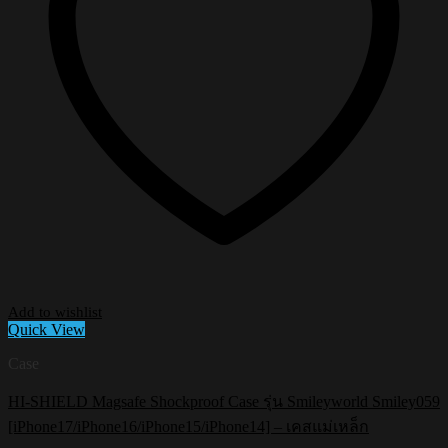
Add to wishlist
Quick View
Case
HI-SHIELD Magsafe Shockproof Case รุ่น Smileyworld Smiley059
[iPhone17/iPhone16/iPhone15/iPhone14] – เคสแม่เหล็ก