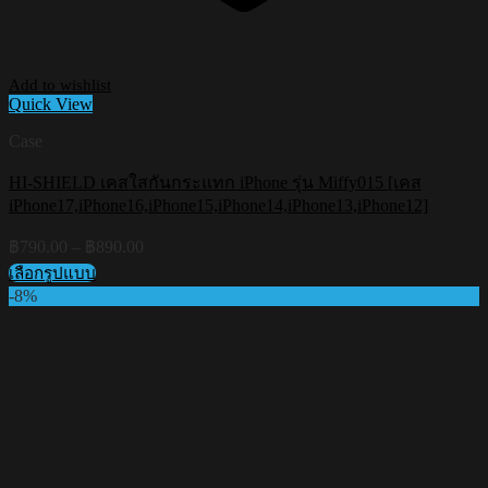
Add to wishlist
Quick View
Case
HI-SHIELD เคสใสกันกระแทก iPhone รุ่น Miffy015 [เคส
iPhone17,iPhone16,iPhone15,iPhone14,iPhone13,iPhone12]
Price
฿
790.00
–
฿
890.00
range:
เลือกรูปแบบ
฿790.00
This
-8%
through
product
฿890.00
has
multiple
variants.
The
options
may
be
chosen