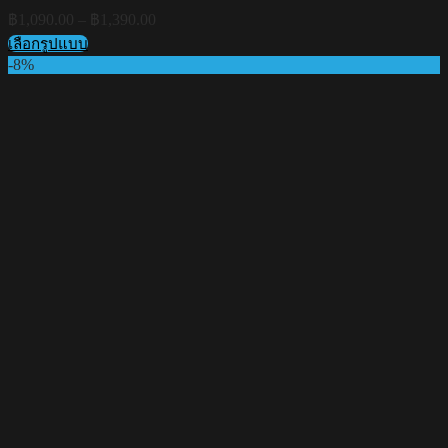
Price
฿
1,090.00
–
฿
1,390.00
range:
เลือกรูปแบบ
฿1,090.00
This
-8%
through
product
฿1,390.00
has
multiple
variants.
The
options
may
be
chosen
on
the
product
page