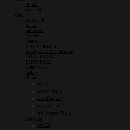
iPhone
Samsung
Case
Polka Dot
Frame
mofusand
Noodmi
Kamo
Miffy Collection
SmileyWorld® Collection
BUFFOLLOW
SSKTMMEE
Butter Club
Debby
iPhone
เคสใส
เคสพิมพ์ลาย
เคส Magsafe
เคสกระจก
เคส Impact Shield
Samsung
เคสใส