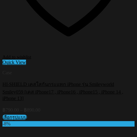
Add to wishlist
Quick View
Case
HI-SHIELD เคสใสกันกระแทก iPhone รุ่น Smileyworld
Smiley059 [เคส iPhone17 , iPhone16 , iPhone15 , iPhone 14 ,
iPhone 13]
Price
฿
790.00
–
฿
890.00
range:
เลือกรูปแบบ
฿790.00
This
-8%
through
product
฿890.00
has