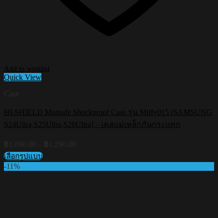
Add to wishlist
Quick View
Case
HI-SHIELD Magsafe Shockproof Case รุ่น Miffy015 [SAMSUNG
S24Ultra,S25Ultra,S26Ultra] – เคสแม่เหล็กกันกระแทก
Price
฿
1,090.00
–
฿
1,290.00
range:
เลือกรูปแบบ
฿1,090.00
This
-11%
through
product
฿1,290.00
has
multiple
variants.
The