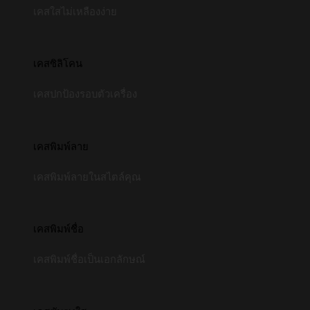
เคสใสไม่เหลืองง่าย
เคสซิลิโคน
เคสปกป้องรอบตัวเครื่อง
เคสพิมพ์ลาย
เคสพิมพ์ลายในสไตล์คุณ
เคสพิมพ์ชื่อ
เคสพิมพ์ชื่อเป็นเอกลักษณ์