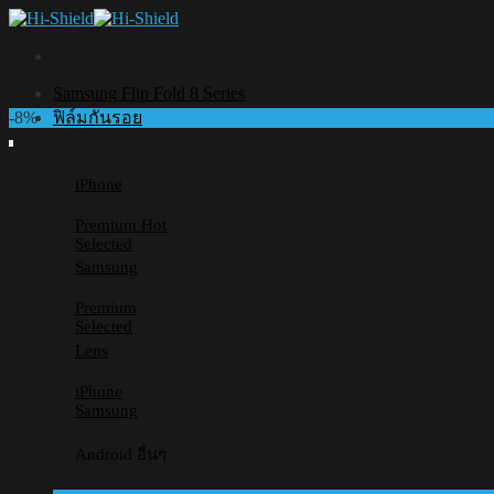
Skip
to
content
Samsung Flip Fold 8 Series
-8%
ฟิล์มกันรอย
iPhone
Premium
Selected
Samsung
Premium
Selected
Lens
iPhone
Samsung
Android อื่นๆ