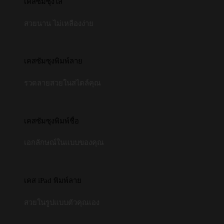
เคสซัมซุงใส
สวยนาน ไม่เหลืองง่าย
เคสซัมซุงพิมพ์ลาย
รวดลายสวยในสไตล์คุณ
เคสซัมซุงพิมพ์ชื่อ
เอกลักษณ์ในแบบของคุณ
เคส iPad พิมพ์ลาย
สวยในรูปแบบตัวคุณเอง