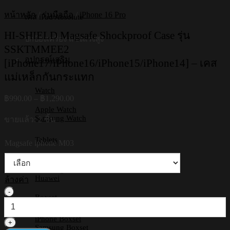
หน้าหลัก
/
รุ่นมือถือ
/
iPhone 16 Pro
เคส iPad Absolute
HI-SHIELD Magsafe Shockproof Case รุ่น
ปกป้องเครื่อง แข็งแรงสูง
SSKTMMEE2
อุปกรณ์เสริม
[iPhone17/iPhone16/iPhone15/iPhone14] – เคส
แม่เหล็กกันกระแทก
Watch
Price
฿
990.00
–
฿
1,290.00
range:
Apple Watch
฿990.00
Samsung Watch
ขายแล้ว: 2 ชิ้น
through
฿1,290.00
Tablets
Magsafe iphone M03
iPad
Samsung Tab
Huawei
ล้างค่า
จำนวน
Boxset
HI-
SHIELD
iPhone Boxset
Magsafe
Samsung Boxset