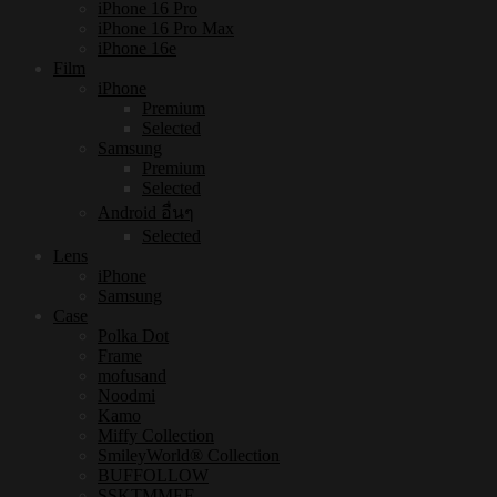
iPhone 16 Pro
iPhone 16 Pro Max
iPhone 16e
Film
iPhone
Premium
Selected
Samsung
Premium
Selected
Android อื่นๆ
Selected
Lens
iPhone
Samsung
Case
Polka Dot
Frame
mofusand
Noodmi
Kamo
Miffy Collection
SmileyWorld® Collection
BUFFOLLOW
SSKTMMEE