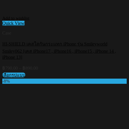
Add to wishlist
Quick View
Case
HI-SHIELD เคสใสกันกระแทก iPhone รุ่น Smileyworld
Smiley062 [เคส iPhone17 , iPhone16 , iPhone15 , iPhone 14 ,
iPhone 13]
Price
฿
790.00
–
฿
890.00
range:
เลือกรูปแบบ
฿790.00
This
-8%
through
product
฿890.00
has
multiple
variants.
The
options
may
be
chosen