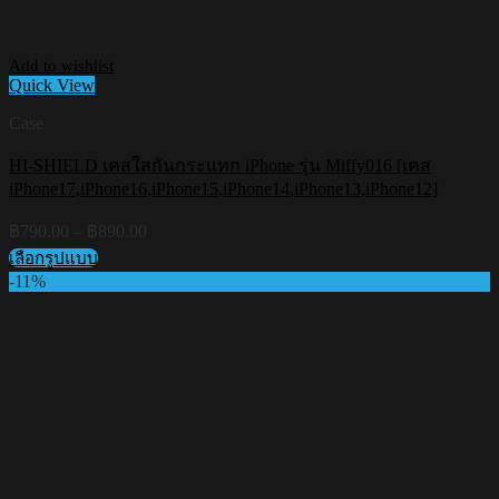
Add to wishlist
Quick View
Case
HI-SHIELD เคสใสกันกระแทก iPhone รุ่น Miffy016 [เคส
iPhone17,iPhone16,iPhone15,iPhone14,iPhone13,iPhone12]
Price
฿
790.00
–
฿
890.00
range:
เลือกรูปแบบ
฿790.00
This
-11%
through
product
฿890.00
has
multiple
variants.
The
options
may
be
chosen
on