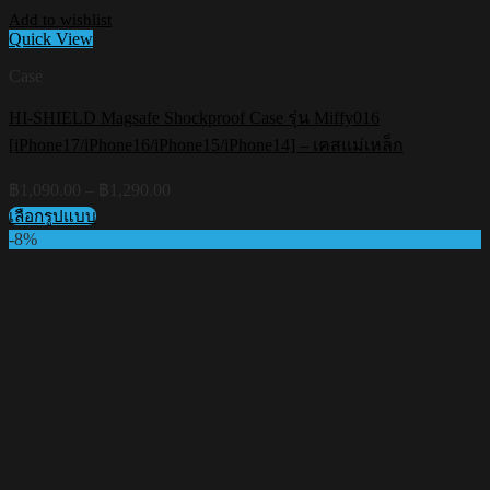
Add to wishlist
Quick View
Case
HI-SHIELD Magsafe Shockproof Case รุ่น Miffy016
[iPhone17/iPhone16/iPhone15/iPhone14] – เคสแม่เหล็ก
Price
฿
1,090.00
–
฿
1,290.00
range:
เลือกรูปแบบ
฿1,090.00
This
-8%
through
product
฿1,290.00
has
multiple
variants.
The
options
may
be
chosen
on
the
product