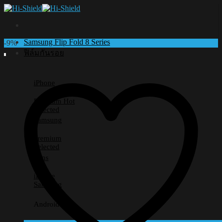
Skip
to
content
Samsung Flip Fold 8 Series
-9%
ฟิล์มกันรอย
iPhone
Premium
Selected
Samsung
Premium
Selected
Lens
iPhone
Samsung
Android อื่นๆ