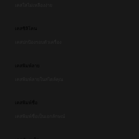
เคสใสไม่เหลืองง่าย
เคสซิลิโคน
เคสปกป้องรอบตัวเครื่อง
เคสพิมพ์ลาย
เคสพิมพ์ลายในสไตล์คุณ
เคสพิมพ์ชื่อ
เคสพิมพ์ชื่อเป็นเอกลักษณ์