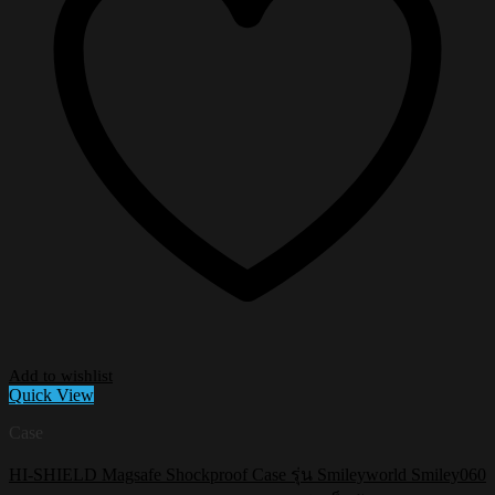
Add to wishlist
Quick View
Case
HI-SHIELD Magsafe Shockproof Case รุ่น Smileyworld Smiley060