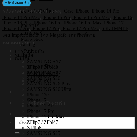
Shockproof
หยิบใส่ตะกร้า
Case
รหัสสินค้า:
ไม่ระบุ
หมวดหมู่:
Case
,
iPhone
,
iPhone 14 Pro
,
อุปกรณ์เสริมอื่นๆ
รุ่น
iPhone 14 Pro Max
,
iPhone 15 Pro
,
iPhone 15 Pro Max
,
iPhone 16
,
SSKTMMEE2
iPhone 16 Plus
,
iPhone 16 Pro
,
iPhone 16 Pro Max
,
iPhone 17
,
[iPhone17/iPhone16/iPhone15/iPhone14]
สายชาร์จ
iPhone 17 Air
,
iPhone 17 Pro
,
iPhone 17 Pro Max
,
SSKTMMEE
,
-
อแดปเตอร์
เคส Impact Shield
,
เคส Magsafe
,
เคสพิมพ์ลาย
เคส
Mono Stick
หมวดหมู่สินค้า
แม่
Air Tag
การรับประกัน
เหล็ก
รุ่นมือถือ
เพิ่มเติม
กัน
SAMSUNG A57
บทความ/รีวิว
ZFlip8 / ZFold8
กระแทก
SAMSUNG A37
ตัวแทนจำหน่าย
ชิ้น
SAMSUNG S26
สินค้าทั้งหมด
SAMSUNG S26 Plus
SAMSUNG S26 Ultra
iPhone 17e
iPhone 17
ไม่มีสินค้าในตะกร้า
iPhone 17 Air
iPhone 17 Pro
iPhone 17 Pro Max
ค้นหา:
ZFlip7 / ZFold7
Z Flip6
SAMSUNG S25