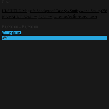
Case
HI-SHIELD Magsafe Shockproof Case รุ่น Smileyworld Smiley058
[SAMSUNG S24Ultra,S26Ultra] – เคสแม่เหล็กกันกระแทก
Price
฿
1,090.00
–
฿
1,290.00
range:
เลือกรูปแบบ
฿1,090.00
This
-8%
through
product
฿1,290.00
has
multiple
variants.
The
options
may
be
chosen
on
the
product
page