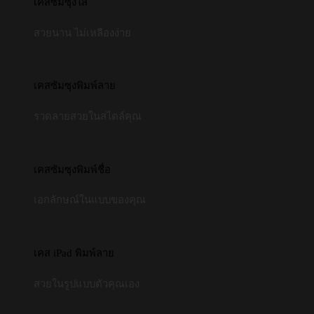
เคสซัมซุงใส
สวยนาน ไม่เหลืองง่าย
เคสซัมซุงพิมพ์ลาย
รวดลายสวยในสไตล์คุณ
เคสซัมซุงพิมพ์ชื่อ
เอกลักษณ์ในแบบของคุณ
เคส iPad พิมพ์ลาย
สวยในรูปแบบตัวคุณเอง