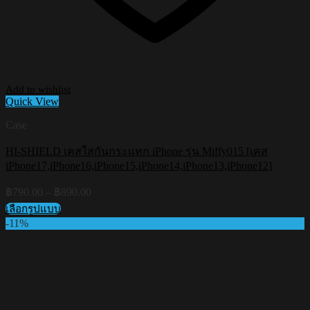
Add to wishlist
Quick View
Case
HI-SHIELD เคสใสกันกระแทก iPhone รุ่น Miffy015 [เคส
iPhone17,iPhone16,iPhone15,iPhone14,iPhone13,iPhone12]
Price
฿
790.00
–
฿
890.00
range:
เลือกรูปแบบ
฿790.00
This
-11%
through
product
฿890.00
has
multiple
variants.
The
options
may