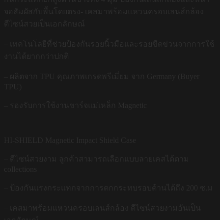
จอสัมผัสกับพื้นโดยตรง- เคสมาพร้อมแหวนครอบเลนส์กล้อง
ดีไซน์สวยเป็นเอกลักษณ์
– เทคโนโลยีที่ช่วยป้องกันรอยนิ้วมือและรอยขีดข่วนจากการใช้
งานได้ยากกว่าปกติ
– ผลิตจาก TPU คุณภาพเกรดพรีเมี่ยม จาก Germany (Buyer
TPU)
– รองรับการใช้งานชาร์จแม่เหล็ก Magnetic
HI-SHIELD Magnetic Impact Shield Case
– ดีไซน์สวยงาม ลูกค้าสามารถเลือกแบบลายเคสได้ตาม
collections
– ป้องกันแรงกระแทกจากการตกกระทบรอบด้านได้ถึง 200 ซ.ม
– เคสมาพร้อมแหวนครอบเลนส์กล้อง ดีไซน์สวยงามอันเป็น