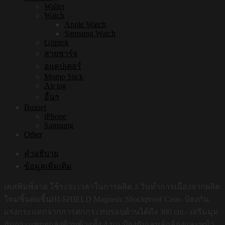
Wallet
Watch
Apple Watch
Samsung Watch
Griptok
สายชาร์จ
อแดปเตอร์
Momo Stick
Air tag
อื่นๆ
Boxset
iPhone
Samsung
Other
คำอธิบาย
ข้อมูลเพิ่มเติม
เคสพิมพ์ลาย ใช้ระยะเวลาในการผลิต 3 วันทำการเนื่องจากผลิต
ใหม่ชิ้นต่อชิ้นHI-SHIELD Magnetic Shockproof Case- ป้องกัน
แรงกระแทกจากการตกกระทบรอบด้านได้ถึง 300 cm.- เสริมมุม
กันกระแทกยกสูงด้านข้างทั้ง 4 มุม ป้องกันเลนส์กล้องและหน้า