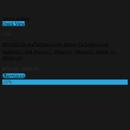
Add to wishlist
Quick View
Case
HI-SHIELD เคสใสกันกระแทก iPhone รุ่น Smileyworld
Smiley062 [เคส iPhone17 , iPhone16 , iPhone15 , iPhone 14 ,
iPhone 13]
Price
฿
790.00
–
฿
890.00
range:
เลือกรูปแบบ
฿790.00
This
-11%
through
product
฿890.00
has
multiple
variants.
The
options
may
be
chosen