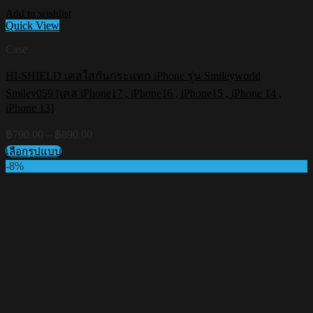
Add to wishlist
Quick View
Case
HI-SHIELD เคสใสกันกระแทก iPhone รุ่น Smileyworld
Smiley059 [เคส iPhone17 , iPhone16 , iPhone15 , iPhone 14 ,
iPhone 13]
Price
฿
790.00
–
฿
890.00
range:
เลือกรูปแบบ
฿790.00
This
-8%
through
product
฿890.00
has
multiple
variants.
The
options
may
be
chosen
on
the