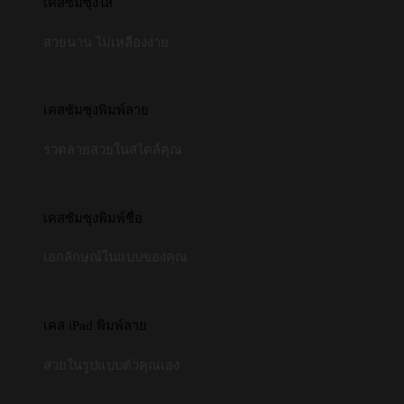
เคสซัมซุงใส
สวยนาน ไม่เหลืองง่าย
เคสซัมซุงพิมพ์ลาย
รวดลายสวยในสไตล์คุณ
เคสซัมซุงพิมพ์ชื่อ
เอกลักษณ์ในแบบของคุณ
เคส iPad พิมพ์ลาย
สวยในรูปแบบตัวคุณเอง