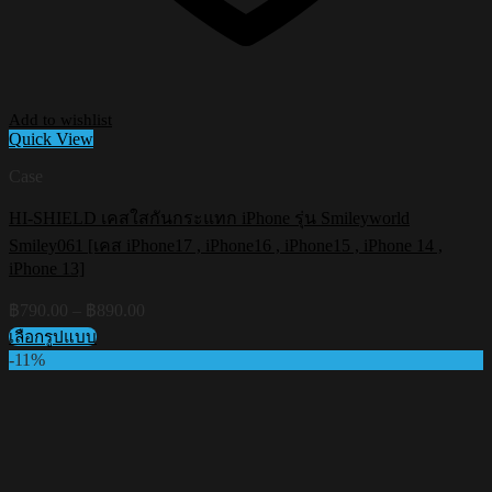
Add to wishlist
Quick View
Case
HI-SHIELD เคสใสกันกระแทก iPhone รุ่น Smileyworld
Smiley061 [เคส iPhone17 , iPhone16 , iPhone15 , iPhone 14 ,
iPhone 13]
Price
฿
790.00
–
฿
890.00
range:
เลือกรูปแบบ
฿790.00
This
-11%
through
product
฿890.00
has
multiple
variants.
The
options