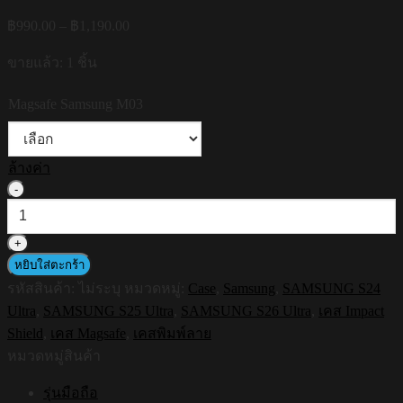
Price
฿
990.00
–
฿
1,190.00
range:
฿990.00
ขายแล้ว: 1 ชิ้น
through
฿1,190.00
Magsafe Samsung M03
ล้างค่า
จำนวน
HI-
SHIELD
Magsafe
Shockproof
หยิบใส่ตะกร้า
Case
รหัสสินค้า:
ไม่ระบุ
หมวดหมู่:
Case
,
Samsung
,
SAMSUNG S24
รุ่น
Ultra
,
SAMSUNG S25 Ultra
,
SAMSUNG S26 Ultra
,
เคส Impact
Street
S180
Shield
,
เคส Magsafe
,
เคสพิมพ์ลาย
[SAMSUNG
หมวดหมู่สินค้า
S24Ultra,S25Ultra,S26Ultra]
-
รุ่นมือถือ
เคส