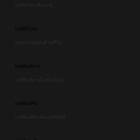
เคสใสไม่เหลืองง่าย
เคสซิลิโคน
เคสปกป้องรอบตัวเครื่อง
เคสพิมพ์ลาย
เคสพิมพ์ลายในสไตล์คุณ
เคสพิมพ์ชื่อ
เคสพิมพ์ชื่อเป็นเอกลักษณ์