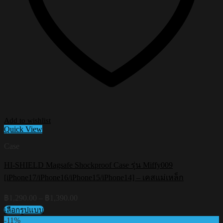
Add to wishlist
Quick View
Case
HI-SHIELD Magsafe Shockproof Case รุ่น Miffy009
[iPhone17/iPhone16/iPhone15/iPhone14] – เคสแม่เหล็ก
Price
฿
1,290.00
–
฿
1,390.00
range:
เลือกรูปแบบ
฿1,290.00
This
-11%