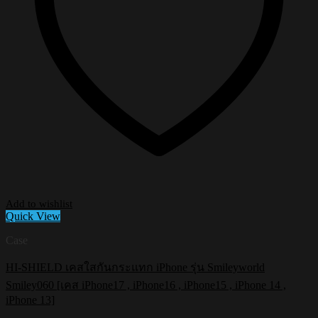
Add to wishlist
Quick View
Case
HI-SHIELD เคสใสกันกระแทก iPhone รุ่น Smileyworld
Smiley060 [เคส iPhone17 , iPhone16 , iPhone15 , iPhone 14 ,
iPhone 13]