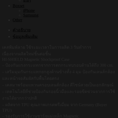
อื่นๆ
Boxset
iPhone
Samsung
Other
คำอธิบาย
ข้อมูลเพิ่มเติม
เคสพิมพ์ลาย ใช้ระยะเวลาในการผลิต 3 วันทำการ
เนื่องจากผลิตใหม่ชิ้นต่อชิ้น
HI-SHIELD Magnetic Shockproof Case
– ป้องกันแรงกระแทกจากการตกกระทบรอบด้านได้ถึง 300 cm.
– เสริมมุมกันกระแทกยกสูงด้านข้างทั้ง 4 มุม ป้องกันเลนส์กล้อง
และหน้าจอสัมผัสกับพื้นโดยตรง
– เคสมาพร้อมแหวนครอบเลนส์กล้อง ดีไซน์สวยเป็นเอกลักษณ์
– เทคโนโลยีที่ช่วยป้องกันรอยนิ้วมือและรอยขีดข่วนจากการใช้
งานได้ยากกว่าปกติ
– ผลิตจาก TPU คุณภาพเกรดพรีเมี่ยม จาก Germany (Buyer
TPU)
– รองรับการใช้งานชาร์จแม่เหล็ก Magnetic