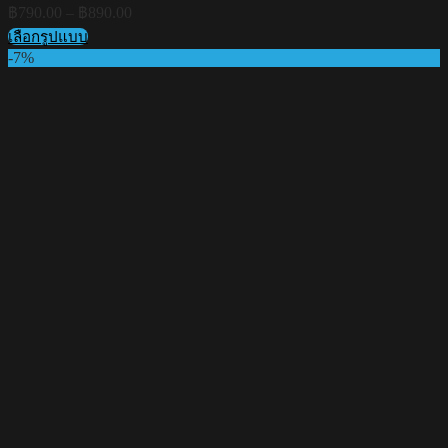
Price
฿
790.00
–
฿
890.00
range:
เลือกรูปแบบ
฿790.00
This
-7%
through
product
฿890.00
has
multiple
variants.
The
options
may
be
chosen
on
the
product
page