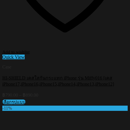
Add to wishlist
Quick View
Case
HI-SHIELD เคสใสกันกระแทก iPhone รุ่น Miffy016 [เคส
iPhone17,iPhone16,iPhone15,iPhone14,iPhone13,iPhone12]
Price
฿
790.00
–
฿
890.00
range:
เลือกรูปแบบ
฿790.00
This
-11%
through
product
฿890.00
has
multiple
variants.