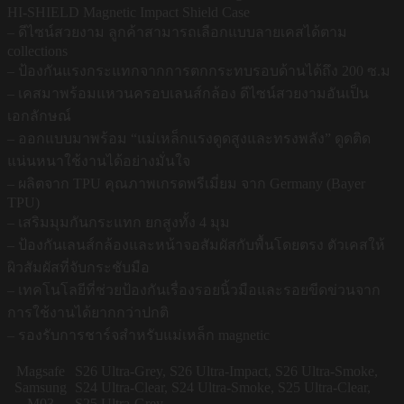
HI-SHIELD Magnetic Impact Shield Case
– ดีไซน์สวยงาม ลูกค้าสามารถเลือกแบบลายเคสได้ตาม
collections
– ป้องกันแรงกระแทกจากการตกกระทบรอบด้านได้ถึง 200 ซ.ม
– เคสมาพร้อมแหวนครอบเลนส์กล้อง ดีไซน์สวยงามอันเป็น
เอกลักษณ์
– ออกแบบมาพร้อม “แม่เหล็กแรงดูดสูงและทรงพลัง” ดูดติด
แน่นหนาใช้งานได้อย่างมั่นใจ
– ผลิตจาก TPU คุณภาพเกรดพรีเมี่ยม จาก Germany (Bayer
TPU)
– เสริมมุมกันกระแทก ยกสูงทั้ง 4 มุม
– ป้องกันเลนส์กล้องและหน้าจอสัมผัสกับพื้นโดยตรง ตัวเคสให้
ผิวสัมผัสที่จับกระชับมือ
– เทคโนโลยีที่ช่วยป้องกันเรื่องรอยนิ้วมือและรอยขีดข่วนจาก
การใช้งานได้ยากกว่าปกติ
– รองรับการชาร์จสำหรับแม่เหล็ก magnetic
Magsafe
S26 Ultra-Grey, S26 Ultra-Impact, S26 Ultra-Smoke,
Samsung
S24 Ultra-Clear, S24 Ultra-Smoke, S25 Ultra-Clear,
M03
S25 Ultra-Grey