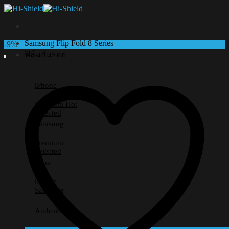
Skip
to
content
Samsung Flip Fold 8 Series
-9%
ฟิล์มกันรอย
iPhone
Premium
Selected
Samsung
Premium
Selected
Lens
iPhone
Samsung
Android อื่นๆ