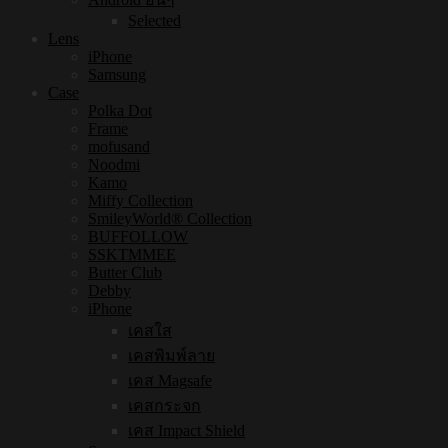
Selected
Lens
iPhone
Samsung
Case
Polka Dot
Frame
mofusand
Noodmi
Kamo
Miffy Collection
SmileyWorld® Collection
BUFFOLLOW
SSKTMMEE
Butter Club
Debby
iPhone
เคสใส
เคสพิมพ์ลาย
เคส Magsafe
เคสกระจก
เคส Impact Shield