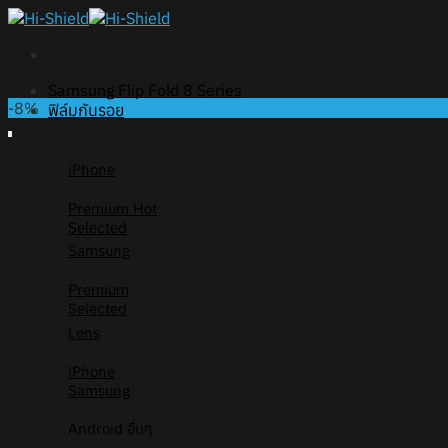
Skip
to
content
Samsung Flip Fold 8 Series
-8%
ฟิล์มกันรอย
iPhone
Premium
Selected
Samsung
Premium
Selected
Lens
iPhone
Samsung
Android อื่นๆ