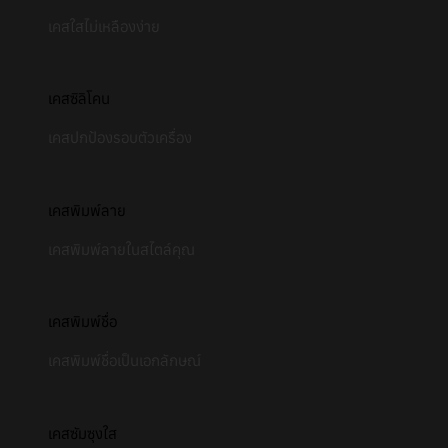
เคสใสไม่เหลืองง่าย
เคสซิลิโคน
เคสปกป้องรอบตัวเครื่อง
เคสพิมพ์ลาย
เคสพิมพ์ลายในสไตล์คุณ
เคสพิมพ์ชื่อ
เคสพิมพ์ชื่อเป็นเอกลักษณ์
เคสซัมซุงใส