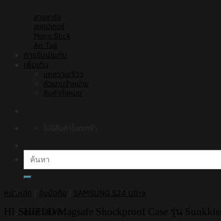
สายชาร์จ
อแดปเตอร์
Mono Stick
Air Tag
การรับประกัน
เพิ่มเติม
บทความ/รีวิว
ตัวแทนจำหน่าย
สินค้าทั้งหมด
ไม่มีสินค้าในตะกร้า
ค้นหา:
หน้าหลัก
/
รุ่นมือถือ
/
SAMSUNG S24 Ultra
HI-SHIELD Magsafe Shockproof Case รุ่น Sunkki
ตะกร้าสินค้า