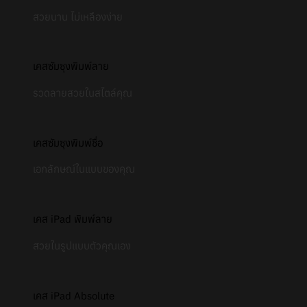
สวยนาน ไม่เหลืองง่าย
เคสซัมซุงพิมพ์ลาย
รวดลายสวยในสไตล์คุณ
เคสซัมซุงพิมพ์ชื่อ
เอกลักษณ์ในแบบของคุณ
เคส iPad พิมพ์ลาย
สวยในรูปแบบตัวคุณเอง
เคส iPad Absolute