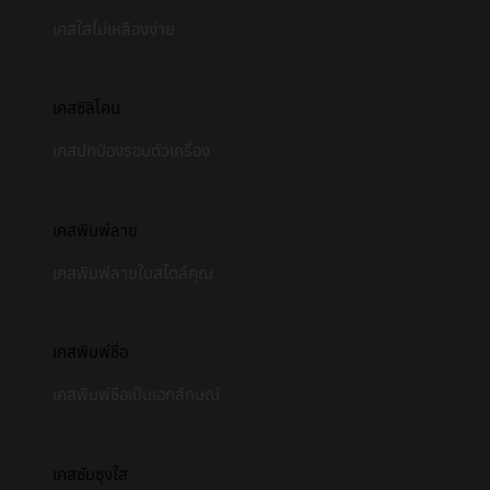
เคสใสไม่เหลืองง่าย
เคสซิลิโคน
เคสปกป้องรอบตัวเครื่อง
เคสพิมพ์ลาย
เคสพิมพ์ลายในสไตล์คุณ
เคสพิมพ์ชื่อ
เคสพิมพ์ชื่อเป็นเอกลักษณ์
เคสซัมซุงใส