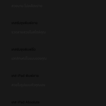
สวยนาน ไม่เหลืองง่าย
เคสซัมซุงพิมพ์ลาย
รวดลายสวยในสไตล์คุณ
เคสซัมซุงพิมพ์ชื่อ
เอกลักษณ์ในแบบของคุณ
เคส iPad พิมพ์ลาย
สวยในรูปแบบตัวคุณเอง
เคส iPad Absolute