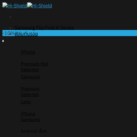
Skip
to
content
Samsung Flip Fold 8 Series
-10%
ฟิล์มกันรอย
iPhone
Premium
Selected
Samsung
Premium
Selected
Lens
iPhone
Samsung
Android อื่นๆ