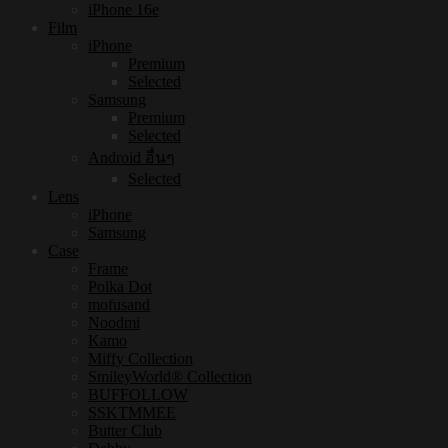
iPhone 16e
Film
iPhone
Premium
Selected
Samsung
Premium
Selected
Android อื่นๆ
Selected
Lens
iPhone
Samsung
Case
Frame
Polka Dot
mofusand
Noodmi
Kamo
Miffy Collection
SmileyWorld® Collection
BUFFOLLOW
SSKTMMEE
Butter Club