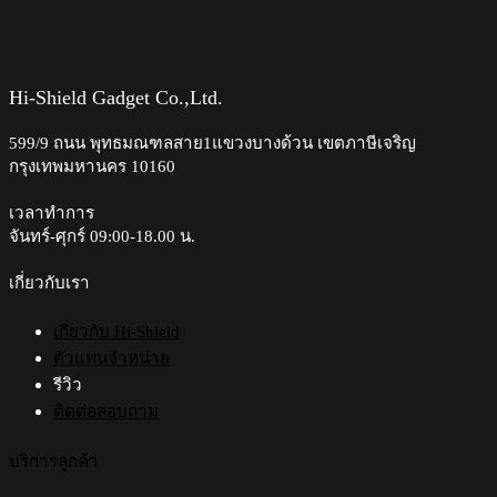
This
product
has
multiple
variants.
Hi-Shield Gadget Co.,Ltd.
The
options
599/9 ถนน พุทธมณฑลสาย1แขวงบางด้วน เขตภาษีเจริญ
may
กรุงเทพมหานคร 10160
be
chosen
on
เวลาทำการ
the
จันทร์-ศุกร์ 09:00-18.00 น.​
product
page
เกี่ยวกับเรา
เกี่ยวกับ Hi-Shield
ตัวแทนจำหน่าย
รีวิว
ติดต่อสอบถาม
บริการลูกค้า