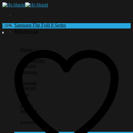
Skip
to
content
Samsung Flip Fold 8 Series
-38%
ฟิล์มกันรอย
iPhone
Premium
Selected
Samsung
Premium
Selected
Lens
iPhone
Samsung
Android อื่นๆ