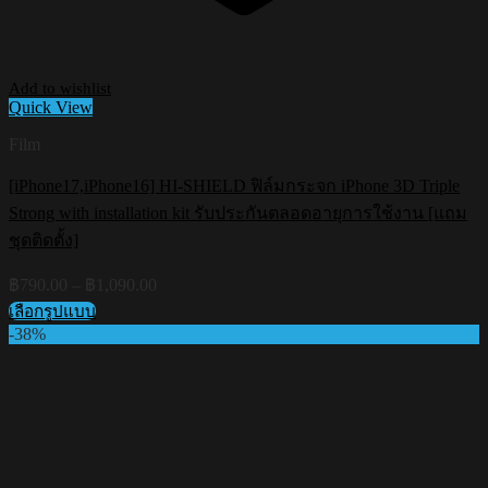
Add to wishlist
Quick View
Film
[iPhone17,iPhone16] HI-SHIELD ฟิล์มกระจก iPhone 3D Triple
Strong with installation kit รับประกันตลอดอายุการใช้งาน [แถม
ชุดติดตั้ง]
Price
฿
790.00
–
฿
1,090.00
range:
เลือกรูปแบบ
฿790.00
This
-38%
through
product
฿1,090.00
has
multiple
variants.
The
options
may