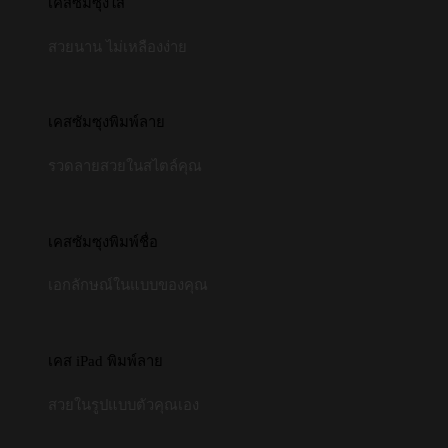
เคสซัมซุงใส
สวยนาน ไม่เหลืองง่าย
เคสซัมซุงพิมพ์ลาย
รวดลายสวยในสไตล์คุณ
เคสซัมซุงพิมพ์ชื่อ
เอกลักษณ์ในแบบของคุณ
เคส iPad พิมพ์ลาย
สวยในรูปแบบตัวคุณเอง