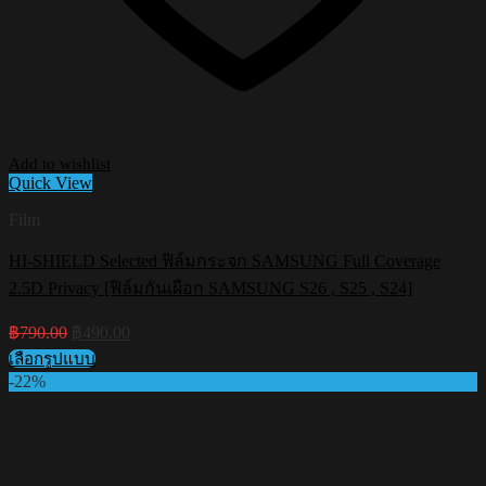
Add to wishlist
Quick View
Film
HI-SHIELD Selected ฟิล์มกระจก SAMSUNG Full Coverage
2.5D Privacy [ฟิล์มกันเผือก SAMSUNG S26 , S25 , S24]
Original
Current
฿
790.00
฿
490.00
price
price
เลือกรูปแบบ
was:
is:
This
-22%
฿790.00.
฿490.00.
product
has
multiple
variants.
The