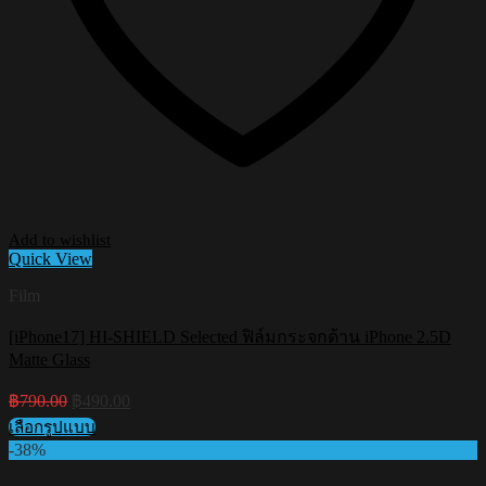
Add to wishlist
Quick View
Film
[iPhone17] HI-SHIELD Selected ฟิล์มกระจกด้าน iPhone 2.5D
Matte Glass
Original
Current
฿
790.00
฿
490.00
price
price
เลือกรูปแบบ
was:
is:
This
-38%
฿790.00.
฿490.00.
product