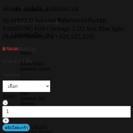
หน้าหลัก
/
รุ่นมือถือ
/
SAMSUNG S26
เคส iPad Absolute
HI-SHIELD Selected ฟิล์มกระจกกันรอย
ปกป้องเครื่อง แข็งแรงสูง
SAMSUNG Full Coverage 2.5D Anti Blue light
อุปกรณ์เสริม
[ฟิล์มปกป้องแสงสีฟ้า S26,S25,S24]
Original
Current
฿
790.00
฿
490.00
Watch
price
price
was:
is:
ขายแล้ว: 1 ชิ้น
Apple Watch
฿790.00.
฿490.00.
Samsung Watch
Samsung
Tablets
iPad
ล้างค่า
Samsung Tab
จำนวน
Huawei
HI-
Boxset
SHIELD
Selected
iPhone Boxset
ฟิล์ม
หยิบใส่ตะกร้า
Samsung Boxset