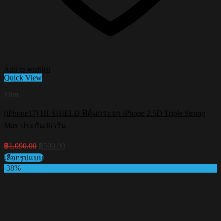
Add to wishlist
Quick View
Film
[iPhone17] HI-SHIELD ฟิล์มกระจก iPhone 2.5D Triple Strong
Max ประกัน365วัน
Original
Current
฿
1,090.00
฿
590.00
price
price
เลือกรูปแบบ
was:
is:
This
-38%
฿1,090.00.
฿590.00.
product
has
multiple
variants.
The
options