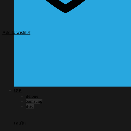
Add to wishlist
เคส
iPhone
Samsung
iPad
เคสใส