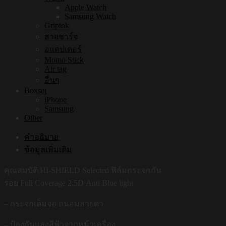
Apple Watch
Samsung Watch
Griptok
สายชาร์จ
อแดปเตอร์
Momo Stick
Air tag
อื่นๆ
Boxset
iPhone
Samsung
Other
คำอธิบาย
ข้อมูลเพิ่มเติม
คุณสมบัติ HI-SHIELD Selected ฟิล์มกระจกกัน
รอย Full Coverage 2.5D Anti Blue light
– กระจกเต็มจอ ถนอมสายตา
– ป้องกันแสงสีฟ้าจากหน้าเครื่อง