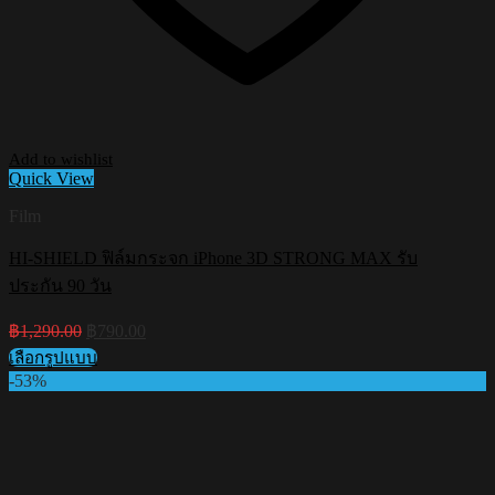
Add to wishlist
Quick View
Film
HI-SHIELD ฟิล์มกระจก iPhone 3D STRONG MAX รับ
ประกัน 90 วัน
Original
Current
฿
1,290.00
฿
790.00
price
price
เลือกรูปแบบ
was:
is:
This
-53%
฿1,290.00.
฿790.00.
product
has
multiple
variants.
The