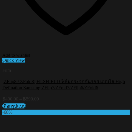
Add to wishlist
Quick View
Film
[ZFlip8 / ZFold8] HI-SHIELD ฟิล์มกระจกกันรอย แบบใส High
Defination Samsung ZFlip7/ZFold7/ZFlip6/ZFold6
Price
฿
490.00
–
฿
590.00
range:
เลือกรูปแบบ
฿490.00
This
-68%
through
product
฿590.00
has
multiple