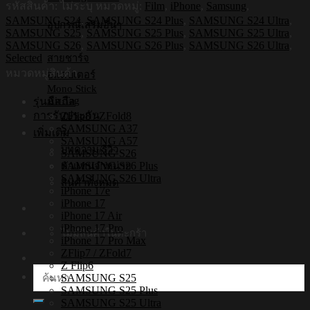
กระจก
รหัสสินค้า:
ไม่ระบุ
หมวดหมู่:
Film
,
iPhone
,
Samsung
,
กัน
SAMSUNG S24
,
SAMSUNG S24 Plus
,
SAMSUNG S24 Ultra
,
อุปกรณ์เสริมอื่นๆ
SAMSUNG S25
,
SAMSUNG S25 Plus
,
SAMSUNG S25 Ultra
,
รอย
SAMSUNG S26
,
SAMSUNG S26 Plus
,
SAMSUNG S26 Ultra
,
SAMSUNG
Selected
สายชาร์จ
Full
หมวดหมู่สินค้า
อแดปเตอร์
Coverage
2.5D
Mono Stick
Air Tag
รุ่นมือถือ
Anti
Blue
การรับประกัน
ZFlip8 / ZFold8
light
SAMSUNG A37
เพิ่มเติม
SAMSUNG A57
[ฟิล์ม
บทความ/รีวิว
SAMSUNG S26
ปกป้อง
SAMSUNG S26 Plus
ตัวแทนจำหน่าย
แสง
SAMSUNG S26 Ultra
สินค้าทั้งหมด
iPhone 17e
สี
iPhone 17
ฟ้า
iPhone 17 Air
S26,S25,S24]
iPhone 17 Pro
ไม่มีสินค้าในตะกร้า
iPhone 17 Pro Max
ชิ้น
ZFlip7 / ZFold7
Z Flip6
ค้นหา:
SAMSUNG S25
SAMSUNG S25 Plus
SAMSUNG S25 Ultra