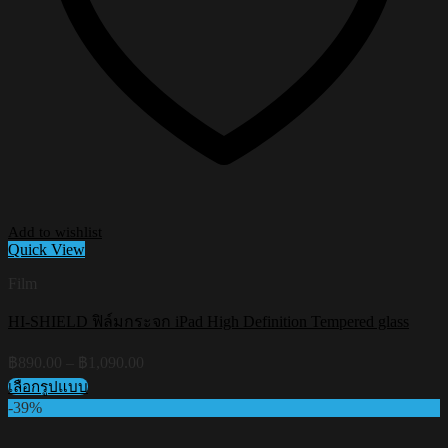
Add to wishlist
Quick View
Film
HI-SHIELD ฟิล์มกระจก iPad High Definition Tempered glass
Price
฿
890.00
–
฿
1,090.00
range:
เลือกรูปแบบ
฿890.00
This
-39%
through
product
฿1,090.00
has