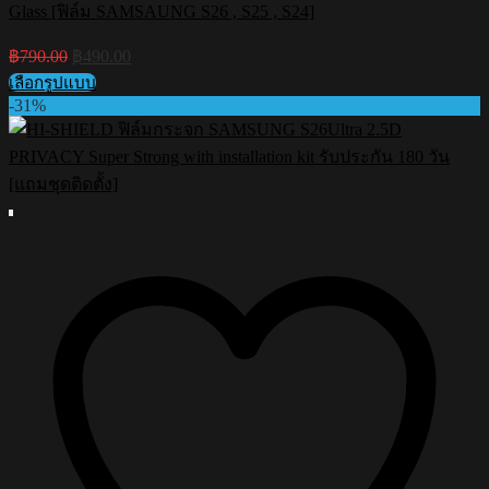
Glass [ฟิล์ม SAMSAUNG S26 , S25 , S24]
Original
Current
฿
790.00
฿
490.00
price
price
เลือกรูปแบบ
was:
is:
This
-31%
฿790.00.
฿490.00.
product
has
multiple
variants.
The
options
may
be
chosen
on
the
product
page