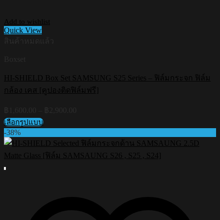
Add to wishlist
Quick View
สินค้าหมดแล้ว
Boxset
HI-SHIELD Box Set SAMSUNG S25 Series – ฟิล์มกระจก ฟิล์ม
กล้อง เคส [คูปองติดฟิล์มฟรี]
Price
฿
1,600.00
–
฿
2,900.00
range:
เลือกรูปแบบ
฿1,600.00
This
-38%
through
product
฿2,900.00
has
multiple
variants.
The
options
may
be
chosen