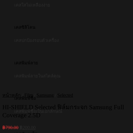
เคสใสไม่เหลืองง่าย
เคสซิลิโคน
เคสปกป้องรอบตัวเครื่อง
เคสพิมพ์ลาย
เคสพิมพ์ลายในสไตล์คุณ
หน้าหลัก
/
Film
/
Samsung
/
Selected
เคสพิมพ์ชื่อ
HI-SHIELD Selected ฟิล์มกระจก Samsung Full
เคสพิมพ์ชื่อเป็นเอกลักษณ์
Coverage 2.5D
Original
Current
฿
790.00
฿
200.00
price
price