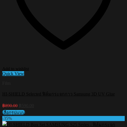
Add to wishlist
Quick View
Film
HI-SHIELD Selected ฟิล์มกระจกกาว Samsung 3D UV Glue
Original
Current
฿
890.00
฿
590.00
price
price
เลือกรูปแบบ
was:
is:
This
-35%
฿890.00.
฿590.00.
product