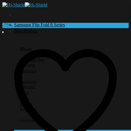
Skip
to
content
Samsung Flip Fold 8 Series
-75%
ฟิล์มกันรอย
iPhone
Premium
Selected
Samsung
Premium
Selected
Lens
iPhone
Samsung
Android อื่นๆ