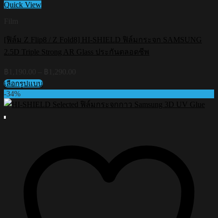
Quick View
Film
[ฟิล์ม Z Flip8 / Z Fold8] HI-SHIELD ฟิล์มกระจก SAMSUNG
2.5D Triple Strong AR Glass ประกันตลอดชีพ
Price
฿
1,190.00
–
฿
1,290.00
range:
เลือกรูปแบบ
฿1,190.00
This
-34%
through
product
฿1,290.00
has
multiple
variants.
The
options
may
be
chosen
on
the
product
page