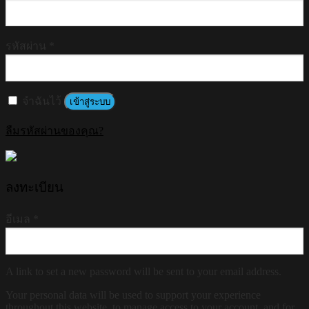
รหัสผ่าน
*
จำฉันไว้
เข้าสู่ระบบ
ลืมรหัสผ่านของคุณ?
ลงทะเบียน
อีเมล
*
A link to set a new password will be sent to your email address.
Your personal data will be used to support your experience
throughout this website, to manage access to your account, and for