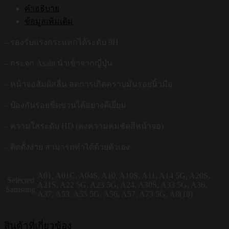
คำอธิบาย
ข้อมูลเพิ่มเติม
– รองรับแรงกระแทกได้ระดับ 9H
– กระจก Asahi นำเข้าจากญี่ปุ่น
– หน้าจอสัมผัสลื่น ลดการเกิดคราบมันรอยนิ้วมือ
– ป้องกันรอยขีดข่วนได้อย่างดีเยี่ยม
– ความใสระดับ HD (คงความคมชัดสีหน้าจอ)
– ติดตั้งง่าย สามารถทำได้ด้วยตัวเอง
A01, A01C, A04S, A10, A10S, A11, A14 5G, A20S,
Selected
A21S, A22 5G, A23 5G, A24, A30S, A33 5G, A36,
Samsung
A37, A53, A55 5G, A56, A57, A73 5G, A8(18)
สินค้าที่เกี่ยวข้อง