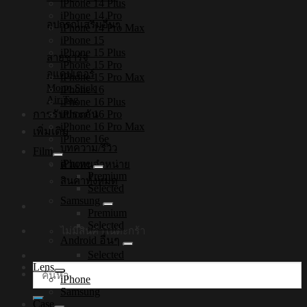
iPhone 14 Plus
iPhone 14 Pro
อุปกรณ์เสริมอื่นๆ
iPhone 14 Pro Max
iPhone 15
iPhone 15 Plus
สายชาร์จ
iPhone 15 Pro
อแดปเตอร์
iPhone 15 Pro Max
Mono Stick
iPhone 16
Air Tag
iPhone 16 Plus
iPhone 16 Pro
การรับประกัน
iPhone 16 Pro Max
เพิ่มเติม
iPhone 16e
บทความ/รีวิว
Film
iPhone
ตัวแทนจำหน่าย
Premium
สินค้าทั้งหมด
Selected
Samsung
Premium
Selected
ไม่มีสินค้าในตะกร้า
Android อื่นๆ
Selected
Lens
ค้นหา:
iPhone
Samsung
Case