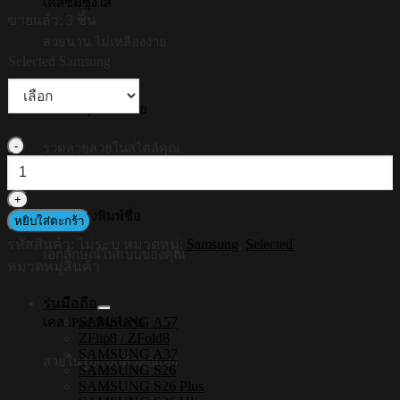
เคสซัมซุงใส
was:
is:
ขายแล้ว: 3 ชิ้น
฿790.00.
฿200.00.
สวยนาน ไม่เหลืองง่าย
Selected Samsung
เคสซัมซุงพิมพ์ลาย
จำนวน
รวดลายสวยในสไตล์คุณ
HI-
SHIELD
Selected
เคสซัมซุงพิมพ์ชื่อ
ฟิล์ม
หยิบใส่ตะกร้า
กระจก
รหัสสินค้า:
ไม่ระบุ
หมวดหมู่:
Samsung
,
Selected
เอกลักษณ์ในแบบของคุณ
Samsung
หมวดหมู่สินค้า
Full
Coverage
รุ่นมือถือ
2.5D
SAMSUNG A57
เคส iPad พิมพ์ลาย
ชิ้น
ZFlip8 / ZFold8
SAMSUNG A37
สวยในรูปแบบตัวคุณเอง
SAMSUNG S26
SAMSUNG S26 Plus