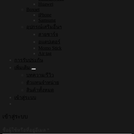
Huawei
Boxset
iPhone
Samsung
อุปกรณ์เสริมอื่นๆ
สายชาร์จ
อแดปเตอร์
Momo Stick
Air tag
การรับประกัน
เพิ่มเติม
บทความ/รีวิว
ตัวแทนจำหน่าย
สินค้าทั้งหมด
เข้าสู่ระบบ
เข้าสู่ระบบ
ชื่อผู้ใช้หรือที่อยู่อีเมล
*