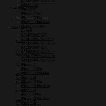
SAMSUNG S26 Ultra
iPhone 17e
เคส iPad Absolute
iPhone 17
iPhone 17 Air
iPhone 17 Pro
ปกป้องเครื่อง แข็งแรงสูง
iPhone 17 Pro Max
ZFlip7 / ZFold7
อุปกรณ์เสริม
Z Flip6
SAMSUNG S25
SAMSUNG S25 Plus
Watch
SAMSUNG S25 Ultra
SAMSUNG S24
Apple Watch
SAMSUNG S24 Plus
Samsung Watch
SAMSUNG S24 Ultra
SAMSUNG S23 Ultra
Tablets
iPhone 11
iPhone 11 Pro
iPhone 11 Pro Max
iPad
iPhone 12
Samsung Tab
iPhone 12 Pro
Huawei
iPhone 12 Pro Max
iPhone 13
Boxset
iPhone 13 Pro
iPhone 13 Pro Max
iPhone Boxset
iPhone 14
Samsung Boxset