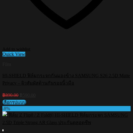
Add to wishlist
Quick View
Film
HI-SHIELD ฟิล์มกระจกกันมองข้าง SAMSUNG S26 2.5D Matte
Privacy – ผิวสัมผัสด้านกันรอยนิ้วมือ
Original
Current
฿
890.00
฿
590.00
price
price
เลือกรูปแบบ
was:
is:
This
-8%
฿890.00.
฿590.00.
product
has
multiple
variants.