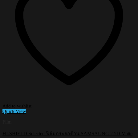
on
the
product
page
Add to wishlist
Quick View
Film
HI-SHIELD Selected ฟิล์มกระจกด้าน SAMSAUNG 2.5D Matte