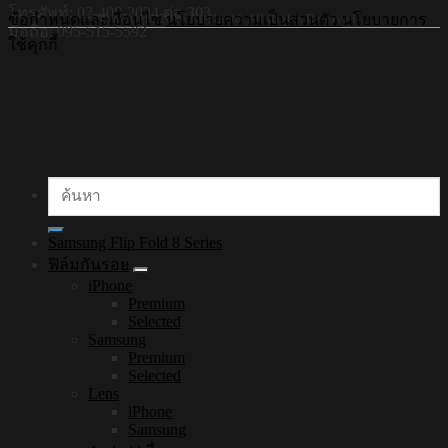
โทรศัพท์: 02-408-2034 ต่อ 303
©Copyright 2026 Hi-Shield All Rights Reserved.
ข้อกำหนดและเงื่อนไข
นโยบายความเป็นส่วนตัว
นโยบายการ
มือถือ: 095-515-5592
ใช้คุกกี้
ค้นหา:
Samsung Flip Fold 8 Series
ฟิล์มกันรอย
iPhone
Premium
Selected
Samsung
Premium
Selected
Lens
iPhone
Samsung