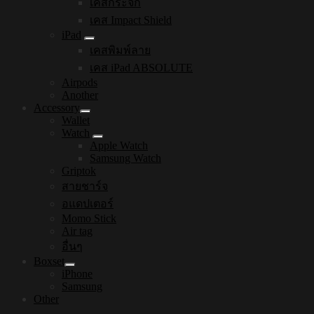
เคสกระจก
เคส Impact Shield
iPad
เคสพิมพ์ลาย
เคส iPad ABSOLUTE
Airpods
Another
Accessory
Wallet
Watch
Apple Watch
Samsung Watch
Griptok
สายชาร์จ
อแดปเตอร์
Momo Stick
Air tag
อื่นๆ
Boxset
iPhone
Samsung
Other