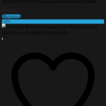
HI-SHIELD ฟิล์มกระจก Samsung ไม่เต็มจอ High Defination
฿
390.00
เลือกรูปแบบ
This
-34%
product
has
multiple
variants.
The
options
may
be
chosen
on
the
product
page