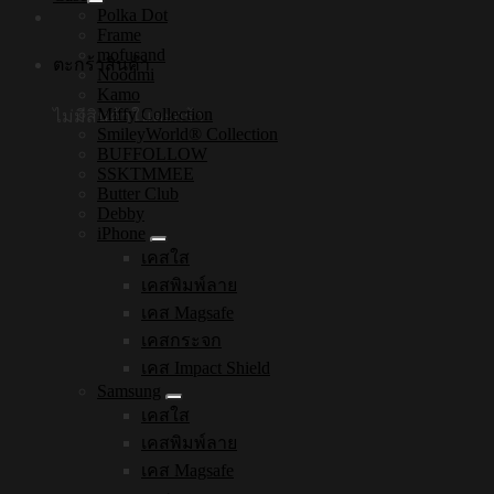
Polka Dot
Frame
mofusand
ตะกร้าสินค้า
Noodmi
Kamo
Miffy Collection
ไม่มีสินค้าในตะกร้า
SmileyWorld® Collection
BUFFOLLOW
SSKTMMEE
Butter Club
Debby
iPhone
เคสใส
เคสพิมพ์ลาย
เคส Magsafe
เคสกระจก
เคส Impact Shield
Samsung
เคสใส
เคสพิมพ์ลาย
เคส Magsafe