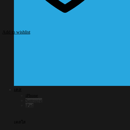
Add to wishlist
เคส
iPhone
Samsung
iPad
เคสใส