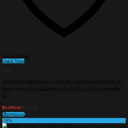
Add to wishlist
Quick View
Film
HI-SHIELD ฟิล์มกระจก SAMSUNG S26Ultra 2.5D PRIVACY
Super Strong with installation kit รับประกัน 180 วัน [แถมชุดติด
ตั้ง]
Original
Current
฿
1,090.00
฿
750.00
price
price
เลือกรูปแบบ
was:
is:
This
-38%
฿1,090.00.
฿750.00.
product