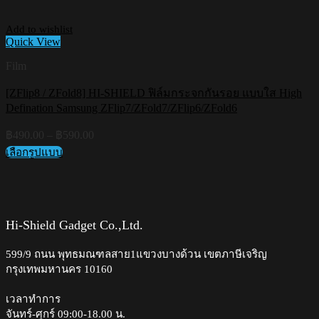
Add to wishlist
Quick View
Film
[ZFlip8 / ZFold8] HI-SHIELD ฟิล์มกระจกกันรอย แบบใส High
Defination Samsung ZFlip7/ZFold7/ZFlip6/ZFold6
Price
฿
490.00
–
฿
590.00
range:
เลือกรูปแบบ
฿490.00
This
through
product
฿590.00
has
multiple
variants.
Hi-Shield Gadget Co.,Ltd.
The
options
599/9 ถนน พุทธมณฑลสาย1แขวงบางด้วน เขตภาษีเจริญ
may
กรุงเทพมหานคร 10160
be
chosen
on
เวลาทำการ
the
จันทร์-ศุกร์ 09:00-18.00 น.​