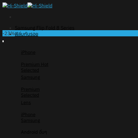
Skip
to
content
Samsung Flip Fold 8 Series
-23%
ฟิล์มกันรอย
iPhone
Premium
Selected
Samsung
Premium
Selected
Lens
iPhone
Samsung
Android อื่นๆ