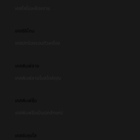
เคสใสไม่เหลืองง่าย
เคสซิลิโคน
เคสปกป้องรอบตัวเครื่อง
เคสพิมพ์ลาย
เคสพิมพ์ลายในสไตล์คุณ
เคสพิมพ์ชื่อ
เคสพิมพ์ชื่อเป็นเอกลักษณ์
เคสซัมซุงใส