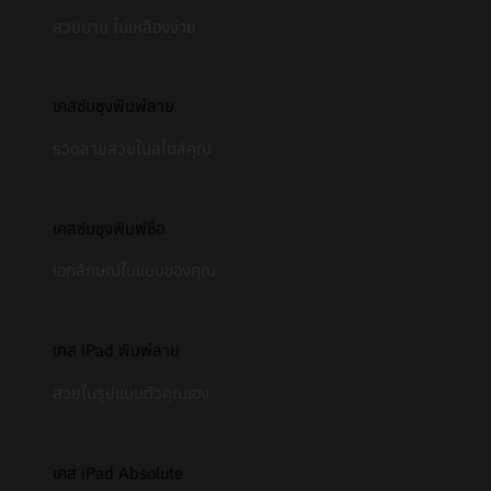
สวยนาน ไม่เหลืองง่าย
เคสซัมซุงพิมพ์ลาย
รวดลายสวยในสไตล์คุณ
เคสซัมซุงพิมพ์ชื่อ
เอกลักษณ์ในแบบของคุณ
เคส iPad พิมพ์ลาย
สวยในรูปแบบตัวคุณเอง
เคส iPad Absolute