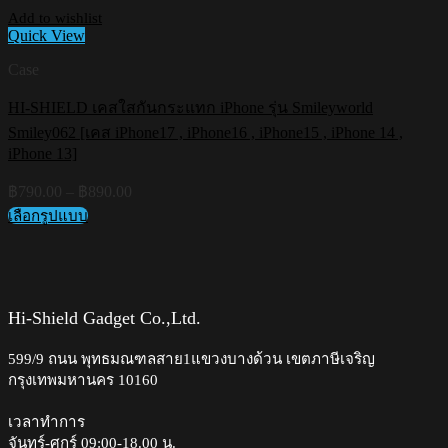
Add to wishlist
Quick View
Case
HI-SHIELD เคสใสกันกระแทก iPhone รุ่น Smileyworld
Smiley062 [เคส iPhone17 , iPhone16 , iPhone15 , iPhone 14 ,
iPhone 13]
Price
฿
790.00
–
฿
890.00
range:
เลือกรูปแบบ
฿790.00
This
through
product
฿890.00
has
multiple
variants.
Hi-Shield Gadget Co.,Ltd.
The
options
599/9 ถนน พุทธมณฑลสาย1แขวงบางด้วน เขตภาษีเจริญ
may
กรุงเทพมหานคร 10160
be
chosen
on
เวลาทำการ
the
จันทร์-ศุกร์ 09:00-18.00 น.​