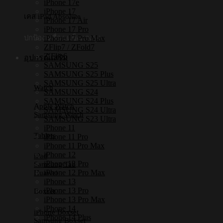
iPhone 17e
iPhone 17
เคส iPad Absolute
iPhone 17 Air
iPhone 17 Pro
iPhone 17 Pro Max
ปกป้องเครื่อง แข็งแรงสูง
ZFlip7 / ZFold7
Z Flip6
อุปกรณ์เสริม
SAMSUNG S25
SAMSUNG S25 Plus
SAMSUNG S25 Ultra
Watch
SAMSUNG S24
SAMSUNG S24 Plus
Apple Watch
SAMSUNG S24 Ultra
Samsung Watch
SAMSUNG S23 Ultra
iPhone 11
Tablets
iPhone 11 Pro
iPhone 11 Pro Max
iPhone 12
iPad
iPhone 12 Pro
Samsung Tab
iPhone 12 Pro Max
Huawei
iPhone 13
iPhone 13 Pro
Boxset
iPhone 13 Pro Max
iPhone 14
iPhone Boxset
iPhone 14 Plus
Samsung Boxset