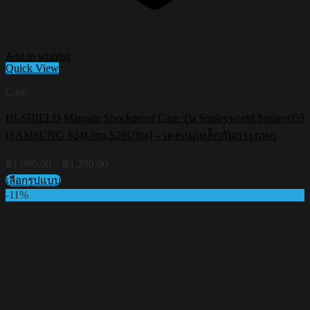
Add to wishlist
Quick View
Case
HI-SHIELD Magsafe Shockproof Case รุ่น Smileyworld Smiley059
[SAMSUNG S24Ultra,S26Ultra] – เคสแม่เหล็กกันกระแทก
Price
฿
1,090.00
–
฿
1,290.00
range:
เลือกรูปแบบ
฿1,090.00
This
-11%
through
product
฿1,290.00
has
multiple
variants.
The
options
may
be
chosen