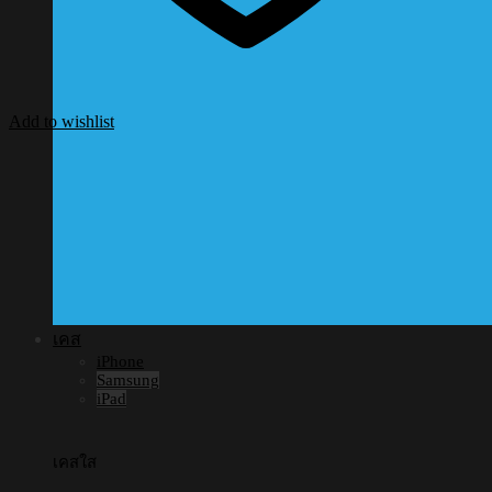
Add to wishlist
เคส
iPhone
Samsung
iPad
เคสใส