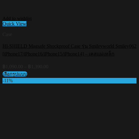
Add to wishlist
Quick View
Case
HI-SHIELD Magsafe Shockproof Case รุ่น Smileyworld Smiley062
[iPhone17/iPhone16/iPhone15/iPhone14] – เคสแม่เหล็ก
Price
฿
1,090.00
–
฿
1,390.00
range:
เลือกรูปแบบ
฿1,090.00
This
-11%
through
product
฿1,390.00
has
multiple
variants.
The
options
may
be
chosen
on