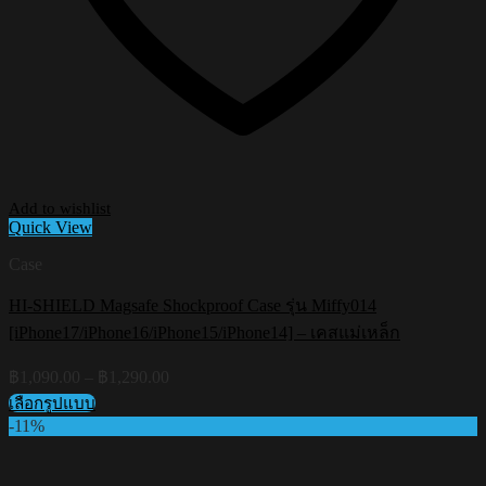
Add to wishlist
Quick View
Case
HI-SHIELD Magsafe Shockproof Case รุ่น Miffy014
[iPhone17/iPhone16/iPhone15/iPhone14] – เคสแม่เหล็ก
Price
฿
1,090.00
–
฿
1,290.00
range:
เลือกรูปแบบ
฿1,090.00
This
-11%
through
product
฿1,290.00
has
multiple