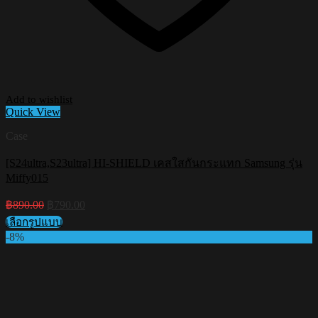
Add to wishlist
Quick View
Case
[S24ultra,S23ultra] HI-SHIELD เคสใสกันกระแทก Samsung รุ่น
Miffy015
Original
Current
฿
890.00
฿
790.00
price
price
เลือกรูปแบบ
was:
is:
This
-8%
฿890.00.
฿790.00.
product
has
multiple
variants.
The
options