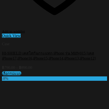
Add to wishlist
Quick View
Case
HI-SHIELD เคสใสกันกระแทก iPhone รุ่น Miffy015 [เคส
iPhone17,iPhone16,iPhone15,iPhone14,iPhone13,iPhone12]
Price
฿
790.00
–
฿
890.00
range:
เลือกรูปแบบ
฿790.00
This
-8%
through
product
฿890.00
has
multiple
variants.
The
options
may