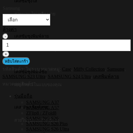
เคสซัมซุงใส
was:
is:
Samsung
฿890.00.
฿790.00.
สวยนาน ไม่เหลืองง่าย
ล้างค่า
เคสซัมซุงพิมพ์ลาย
จำนวน
[S24ultra,S23ultra]
HI-
รวดลายสวยในสไตล์คุณ
SHIELD
เคส
หยิบใส่ตะกร้า
ใส
รหัสสินค้า:
ไม่ระบุ
หมวดหมู่:
Case
,
Miffy Collection
,
Samsung
,
เคสซัมซุงพิมพ์ชื่อ
กัน
SAMSUNG S23 Ultra
,
SAMSUNG S24 Ultra
,
เคสพิมพ์ลาย
กระแทก
หมวดหมู่สินค้า
เอกลักษณ์ในแบบของคุณ
Samsung
รุ่น
รุ่นมือถือ
Miffy011
SAMSUNG A37
เคส iPad พิมพ์ลาย
SAMSUNG A57
ชิ้น
ZFlip8 / ZFold8
SAMSUNG S26
สวยในรูปแบบตัวคุณเอง
SAMSUNG S26 Plus
SAMSUNG S26 Ultra