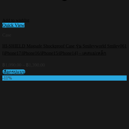
Add to wishlist
Quick View
Case
HI-SHIELD Magsafe Shockproof Case รุ่น Smileyworld Smiley061
[iPhone17/iPhone16/iPhone15/iPhone14] – เคสแม่เหล็ก
Price
฿
1,090.00
–
฿
1,390.00
range:
เลือกรูปแบบ
฿1,090.00
This
-11%
through
product
฿1,390.00
has
multiple
variants.
The
options
may
be
chosen