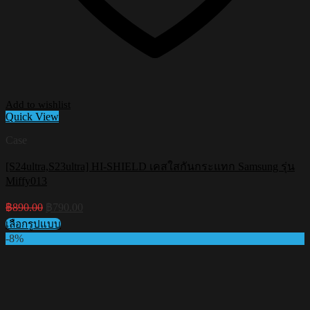
Add to wishlist
Quick View
Case
[S24ultra,S23ultra] HI-SHIELD เคสใสกันกระแทก Samsung รุ่น
Miffy013
Original
Current
฿
890.00
฿
790.00
price
price
เลือกรูปแบบ
was:
is:
This
-8%
฿890.00.
฿790.00.
product
has
multiple
variants.
The