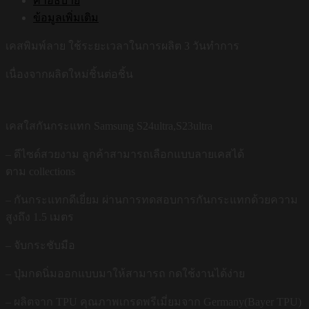
คำอธิบาย
ข้อมูลเพิ่มเติม
เคสพิมพ์ลาย ใช้ระยะเวลาในการผลิต 3 วันทำการ
เนื่องจากผลิตใหม่ชิ้นต่อชิ้น
เคสใสกันกระแทก Samsung S24ultra,S23ultra
– ดีไซด์สวยงาม ลูกค้าสามารถเลือกแบบลายเคสได้
ตาม collections
– กันกระแทกดีเยี่ยม ผ่านการทดสอบการกันกระแทกด้วยความ
สูงถึง 1.5 เมตร
– จับกระชับมือ
– ปุ่มกดนิ่มออกแบบมาให้สามารถ กดใช้งานได้ง่าย
– ผลิตจาก TPU คุณภาพเกรดพรีเมี่ยมจาก Germany(Bayer TPU)