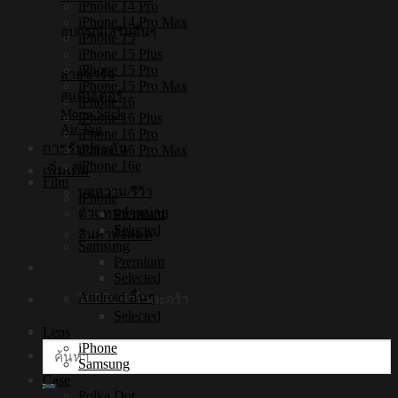
iPhone 14 Pro
iPhone 14 Pro Max
อุปกรณ์เสริมอื่นๆ
iPhone 15
iPhone 15 Plus
iPhone 15 Pro
สายชาร์จ
iPhone 15 Pro Max
อแดปเตอร์
iPhone 16
Mono Stick
iPhone 16 Plus
Air Tag
iPhone 16 Pro
การรับประกัน
iPhone 16 Pro Max
iPhone 16e
เพิ่มเติม
Film
บทความ/รีวิว
iPhone
Premium
ตัวแทนจำหน่าย
Selected
สินค้าทั้งหมด
Samsung
Premium
Selected
Android อื่นๆ
ไม่มีสินค้าในตะกร้า
Selected
Lens
iPhone
ค้นหา:
Samsung
Case
Polka Dot