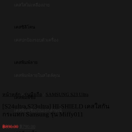
เคสใสไม่เหลืองง่าย
เคสซิลิโคน
เคสปกป้องรอบตัวเครื่อง
เคสพิมพ์ลาย
เคสพิมพ์ลายในสไตล์คุณ
หน้าหลัก
/
รุ่นมือถือ
/
SAMSUNG S23 Ultra
เคสพิมพ์ชื่อ
[S24ultra,S23ultra] HI-SHIELD เคสใสกัน
เคสพิมพ์ชื่อเป็นเอกลักษณ์
กระแทก Samsung รุ่น Miffy011
Original
Current
฿
890.00
฿
790.00
price
price