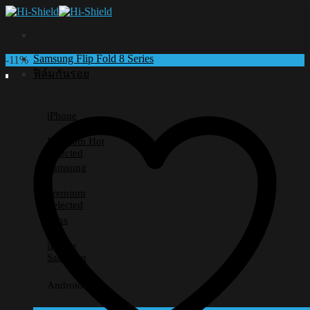
Skip
to
content
Samsung Flip Fold 8 Series
-11%
ฟิล์มกันรอย
iPhone
Premium
Selected
Samsung
Premium
Selected
Lens
iPhone
Samsung
Android อื่นๆ