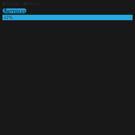
Price
฿
790.00
–
฿
890.00
range:
เลือกรูปแบบ
฿790.00
This
-11%
through
product
฿890.00
has
multiple
variants.
The
options
may
be
chosen
on
the
product
page