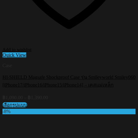
Add to wishlist
Quick View
Case
HI-SHIELD Magsafe Shockproof Case รุ่น Smileyworld Smiley060
[iPhone17/iPhone16/iPhone15/iPhone14] – เคสแม่เหล็ก
Price
฿
1,090.00
–
฿
1,390.00
range:
เลือกรูปแบบ
฿1,090.00
This
-8%
through
product
฿1,390.00
has
multiple
variants.