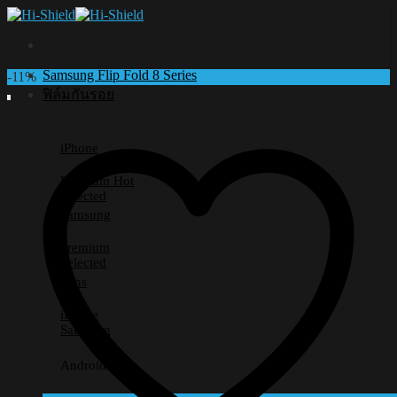
Skip
to
content
Samsung Flip Fold 8 Series
-11%
ฟิล์มกันรอย
iPhone
Premium
Selected
Samsung
Premium
Selected
Lens
iPhone
Samsung
Android อื่นๆ