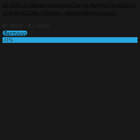
HI-SHIELD Magsafe Shockproof Case รุ่น Miffy014 [SAMSUNG
S24Ultra,S25Ultra,S26Ultra] – เคสแม่เหล็กกันกระแทก
Price
฿
1,090.00
–
฿
1,290.00
range:
เลือกรูปแบบ
฿1,090.00
This
-11%
through
product
฿1,290.00
has
multiple
variants.
The
options
may
be
chosen
on
the
product
page