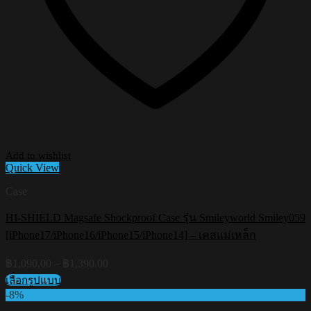
Add to wishlist
Quick View
Case
HI-SHIELD Magsafe Shockproof Case รุ่น Smileyworld Smiley059
[iPhone17/iPhone16/iPhone15/iPhone14] – เคสแม่เหล็ก
Price
฿
1,090.00
–
฿
1,390.00
range:
เลือกรูปแบบ
฿1,090.00
This
-8%
through
product