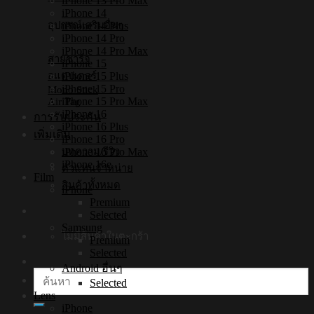
iPhone 13 Pro Max
iPhone 14
อุปกรณ์เสริมอื่นๆ
iPhone 14 Plus
iPhone 14 Pro
iPhone 14 Pro Max
สายชาร์จ
iPhone 15
iPhone 15 Plus
อแดปเตอร์
iPhone 15 Pro
Mono Stick
iPhone 15 Pro Max
Air Tag
iPhone 16
การรับประกัน
iPhone 16 Plus
เพิ่มเติม
iPhone 16 Pro
iPhone 16 Pro Max
บทความ/รีวิว
iPhone 16e
ตัวแทนจำหน่าย
Film
สินค้าทั้งหมด
iPhone
Premium
Selected
Samsung
ไม่มีสินค้าในตะกร้า
Premium
Selected
Android อื่นๆ
ค้นหา:
Selected
Lens
iPhone