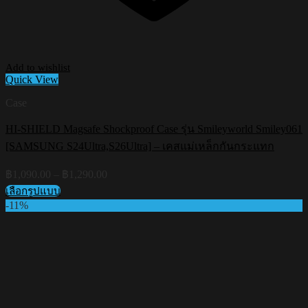
Add to wishlist
Quick View
Case
HI-SHIELD Magsafe Shockproof Case รุ่น Smileyworld Smiley061
[SAMSUNG S24Ultra,S26Ultra] – เคสแม่เหล็กกันกระแทก
Price
฿
1,090.00
–
฿
1,290.00
range:
เลือกรูปแบบ
฿1,090.00
This
-11%
through
product
฿1,290.00
has
multiple
variants.
The
options
may
be