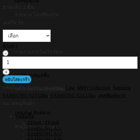
เคสซัมซุงใส
was:
is:
ขายแล้ว: 2 ชิ้น
฿890.00.
฿790.00.
สวยนาน ไม่เหลืองง่าย
เคสใส SS
เคสซัมซุงพิมพ์ลาย
ล้างค่า
รวดลายสวยในสไตล์คุณ
จำนวน
[S24ultra,S23ultra]
HI-
SHIELD
เคสซัมซุงพิมพ์ชื่อ
เคส
หยิบใส่ตะกร้า
ใส
รหัสสินค้า:
ไม่ระบุ
หมวดหมู่:
Case
,
Miffy Collection
,
Samsung
,
เอกลักษณ์ในแบบของคุณ
กัน
SAMSUNG S23 Ultra
,
SAMSUNG S24 Ultra
,
เคสพิมพ์ลาย
กระแทก
หมวดหมู่สินค้า
Samsung
เคส iPad พิมพ์ลาย
รุ่น
รุ่นมือถือ
Miffy002
ZFlip8 / ZFold8
สวยในรูปแบบตัวคุณเอง
SAMSUNG A37
ชิ้น
SAMSUNG A57
SAMSUNG S26