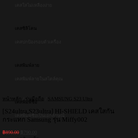
เคสใสไม่เหลืองง่าย
เคสซิลิโคน
เคสปกป้องรอบตัวเครื่อง
เคสพิมพ์ลาย
เคสพิมพ์ลายในสไตล์คุณ
หน้าหลัก
/
รุ่นมือถือ
/
SAMSUNG S23 Ultra
เคสพิมพ์ชื่อ
[S24ultra,S23ultra] HI-SHIELD เคสใสกัน
เคสพิมพ์ชื่อเป็นเอกลักษณ์
กระแทก Samsung รุ่น Miffy002
Original
Current
฿
890.00
฿
790.00
price
price