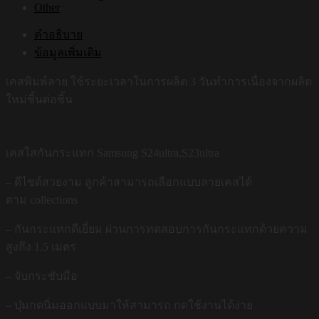
Other
คำอธิบาย
ข้อมูลเพิ่มเติม
เคสพิมพ์ลาย ใช้ระยะเวลาในการผลิต 3 วันทำการเนื่องจากผลิต
ใหม่ชิ้นต่อชิ้น
เคสใสกันกระแทก Samsung S24ultra,S23ultra
– ดีไซด์สวยงาม ลูกค้าสามารถเลือกแบบลายเคสได้
ตาม collections
– กันกระแทกดีเยี่ยม ผ่านการทดสอบการกันกระแทกด้วยความ
สูงถึง 1.5 เมตร
– จับกระชับมือ
– ปุ่มกดนิ่มออกแบบมาให้สามารถ กดใช้งานได้ง่าย