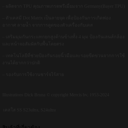
– ผลิตจาก TPU คุณภาพเกรดพรีเมี่ยมจาก Germany(Bayer TPU)
– ตัวเคสมี Dot Matrix เป็นลายจุด เพื่อป้องกันการเกิดฟอง
อากาศ ลายน้ำ จากการดูดของตัวเครื่องกับเคส
– เสริมมุมกันกระแทกยกสูงด้านข้างทั้ง 4 มุม ป้องกันเลนส์กล้อง
และหน้าจอสัมผัสกับพื้นโดยตรง
– เทคโนโลยีที่ช่วยป้องกันรอยนิ้วมือและรอยขีดข่วนจากการใช้
งานได้ยากกว่าปกติ
– รองรับการใช้งานชาร์จไร้สาย
Illustrations Dick Bruna © copyright Mercis bv, 1953-2024
เคสใส SS
S23ultra, S24ultra
สินค้าที่เกี่ยวข้อง