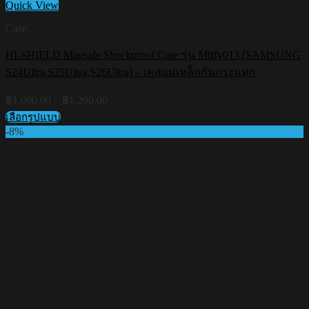
Quick View
Case
HI-SHIELD Magsafe Shockproof Case รุ่น Miffy013 [SAMSUNG
S24Ultra,S25Ultra,S26Ultra] – เคสแม่เหล็กกันกระแทก
Price
฿
1,090.00
–
฿
1,290.00
range:
เลือกรูปแบบ
฿1,090.00
This
-8%
through
product
฿1,290.00
has
multiple
variants.
The
options
may
be
chosen
on
the
product
page