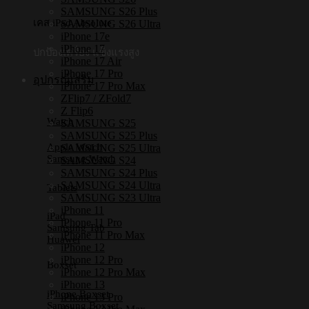
SAMSUNG S26 Plus
เคส iPad Absolute
SAMSUNG S26 Ultra
iPhone 17e
iPhone 17
ปกป้องเครื่อง แข็งแรงสูง
iPhone 17 Air
iPhone 17 Pro
อุปกรณ์เสริม
iPhone 17 Pro Max
ZFlip7 / ZFold7
Z Flip6
Watch
SAMSUNG S25
SAMSUNG S25 Plus
Apple Watch
SAMSUNG S25 Ultra
Samsung Watch
SAMSUNG S24
SAMSUNG S24 Plus
SAMSUNG S24 Ultra
Tablets
SAMSUNG S23 Ultra
iPhone 11
iPad
iPhone 11 Pro
Samsung Tab
iPhone 11 Pro Max
Huawei
iPhone 12
iPhone 12 Pro
Boxset
iPhone 12 Pro Max
iPhone 13
iPhone Boxset
iPhone 13 Pro
Samsung Boxset