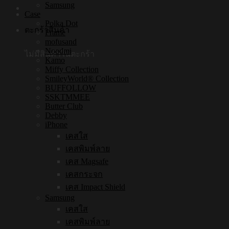
Samsung
Case
Polka Dot
ตะกร้าสินค้า
Frame
mofusand
Noodmi
ไม่มีสินค้าในตะกร้า
Kamo
Miffy Collection
SmileyWorld® Collection
BUFFOLLOW
SSKTMMEE
Butter Club
Debby
iPhone
เคสใส
เคสพิมพ์ลาย
เคส Magsafe
เคสกระจก
เคส Impact Shield
Samsung
เคสใส
เคสพิมพ์ลาย