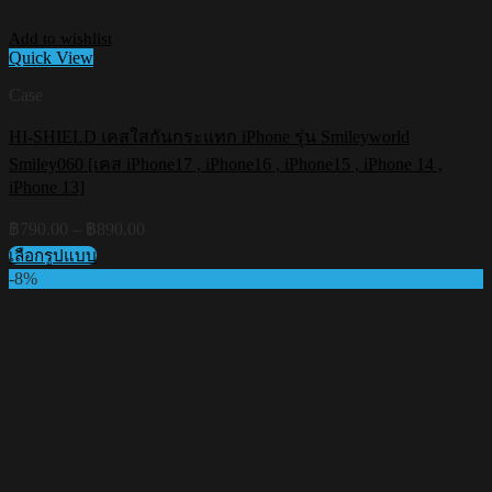
Add to wishlist
Quick View
Case
HI-SHIELD เคสใสกันกระแทก iPhone รุ่น Smileyworld
Smiley060 [เคส iPhone17 , iPhone16 , iPhone15 , iPhone 14 ,
iPhone 13]
Price
฿
790.00
–
฿
890.00
range:
เลือกรูปแบบ
฿790.00
This
-8%
through
product
฿890.00
has
multiple
variants.
The
options
may
be
chosen
on