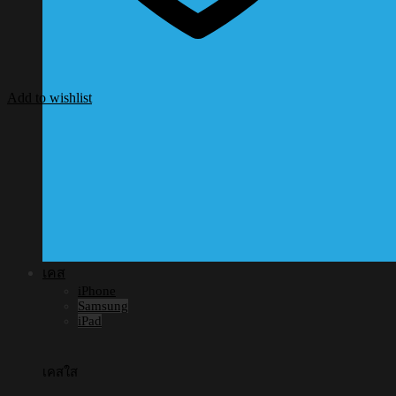
Add to wishlist
เคส
iPhone
Samsung
iPad
เคสใส