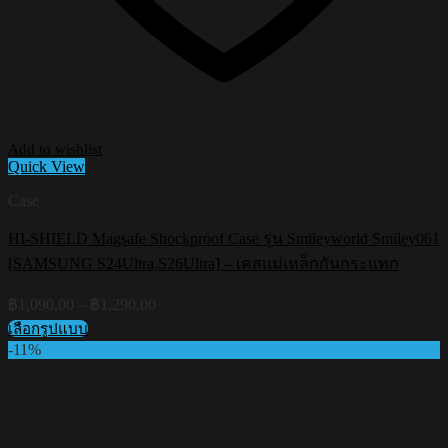
Add to wishlist
Quick View
Case
HI-SHIELD Magsafe Shockproof Case รุ่น Smileyworld Smiley061
[SAMSUNG S24Ultra,S26Ultra] – เคสแม่เหล็กกันกระแทก
Price
฿
1,090.00
–
฿
1,290.00
range:
เลือกรูปแบบ
฿1,090.00
This
-11%
through
product
฿1,290.00
has
multiple
variants.
The