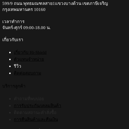
599/9 ถนน พุทธมณฑลสาย1แขวงบางด้วน เขตภาษีเจริญ
may
กรุงเทพมหานคร 10160
be
chosen
on
เวลาทำการ
the
จันทร์-ศุกร์ 09:00-18.00 น.​
product
page
เกี่ยวกับเรา
เกี่ยวกับ Hi-Shield
ตัวแทนจำหน่าย
รีวิว
ติดต่อสอบถาม
บริการลูกค้า
คำถามที่พบบ่อย
การรับประกัน/เคลมสินค้า
ติดตามสถานะคำสั่งซื้อ
การคืนสินค้าและคืนเงิน