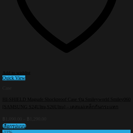
Add to wishlist
Quick View
Case
HI-SHIELD Magsafe Shockproof Case รุ่น Smileyworld Smiley060
[SAMSUNG S24Ultra,S26Ultra] – เคสแม่เหล็กกันกระแทก
Price
฿
1,090.00
–
฿
1,290.00
range:
เลือกรูปแบบ
฿1,090.00
This
-11%