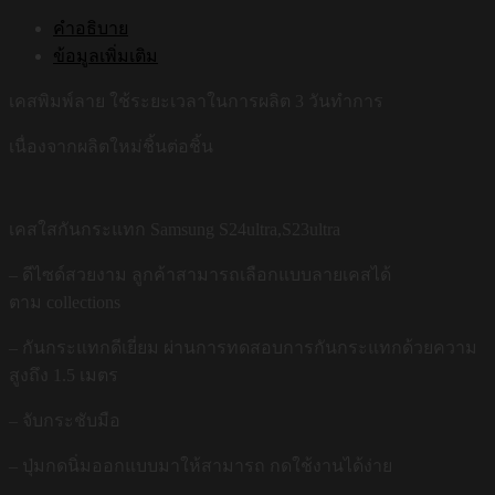
คำอธิบาย
ข้อมูลเพิ่มเติม
เคสพิมพ์ลาย ใช้ระยะเวลาในการผลิต 3 วันทำการ
เนื่องจากผลิตใหม่ชิ้นต่อชิ้น
เคสใสกันกระแทก Samsung S24ultra,S23ultra
– ดีไซด์สวยงาม ลูกค้าสามารถเลือกแบบลายเคสได้
ตาม collections
– กันกระแทกดีเยี่ยม ผ่านการทดสอบการกันกระแทกด้วยความ
สูงถึง 1.5 เมตร
– จับกระชับมือ
– ปุ่มกดนิ่มออกแบบมาให้สามารถ กดใช้งานได้ง่าย