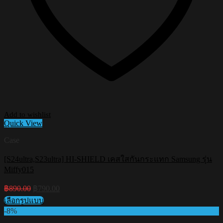
Add to wishlist
Quick View
Case
[S24ultra,S23ultra] HI-SHIELD เคสใสกันกระแทก Samsung รุ่น
Miffy015
Original
Current
฿
890.00
฿
790.00
price
price
เลือกรูปแบบ
was:
is:
This
-8%
฿890.00.
฿790.00.
product