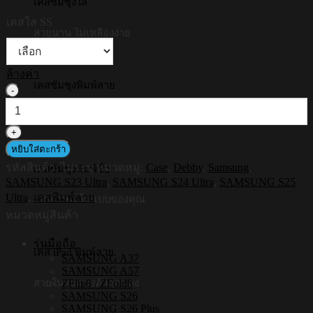
เคสซัมซุงใส
was:
is:
เคสใส SS
฿790.00.
฿720.00.
สวยนาน ไม่เหลืองง่าย
ล้างค่า
เคสซัมซุงพิมพ์ลาย
จำนวน
[S25ultra,S24ultra,S23ultra]
รวดลายสวยในสไตล์คุณ
HI-
SHIELD
เคส
หยิบใส่ตะกร้า
ใส
รหัสสินค้า:
ไม่ระบุ
หมวดหมู่:
Case
,
Debby
,
Samsung
,
เคสซัมซุงพิมพ์ชื่อ
กัน
SAMSUNG S23 Ultra
,
SAMSUNG S24 Ultra
,
SAMSUNG S25
Ultra
,
เคสพิมพ์ลาย
กระแทก
เอกลักษณ์ในแบบของคุณ
Samsung
หมวดหมู่สินค้า
รุ่น
รุ่นมือถือ
Debby5
เคส iPad พิมพ์ลาย
SAMSUNG A37
ชิ้น
SAMSUNG A57
ZFlip8 / ZFold8
สวยในรูปแบบตัวคุณเอง
SAMSUNG S26
SAMSUNG S26 Plus