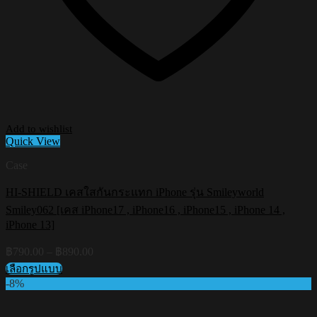
Add to wishlist
Quick View
Case
HI-SHIELD เคสใสกันกระแทก iPhone รุ่น Smileyworld
Smiley062 [เคส iPhone17 , iPhone16 , iPhone15 , iPhone 14 ,
iPhone 13]
Price
฿
790.00
–
฿
890.00
range:
เลือกรูปแบบ
฿790.00
This
-8%
through
product
฿890.00
has