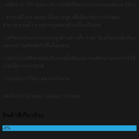
– ผลิตจาก TPU คุณภาพเกรดพรีเมี่ยมจาก Germany(Bayer TPU)
– ตัวเคสมี Dot Matrix เป็นลายจุด เพื่อป้องกันการเกิดฟอง
อากาศ ลายน้ำ จากการดูดของตัวเครื่องกับเคส
– เสริมมุมกันกระแทกยกสูงด้านข้างทั้ง 4 มุม ป้องกันเลนส์กล้อง
และหน้าจอสัมผัสกับพื้นโดยตรง
– เทคโนโลยีที่ช่วยป้องกันรอยนิ้วมือและรอยขีดข่วนจากการใช้
งานได้ยากกว่าปกติ
– รองรับการใช้งานชาร์จไร้สาย
เคสใส SS
S23ultra, S24ultra, S25ultra
สินค้าที่เกี่ยวข้อง
-8%