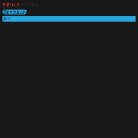
Original
Current
฿
890.00
฿
790.00
price
price
เลือกรูปแบบ
was:
is:
This
-8%
฿890.00.
฿790.00.
product
has
multiple
variants.
The
options
may
be
chosen
on
the
product
page