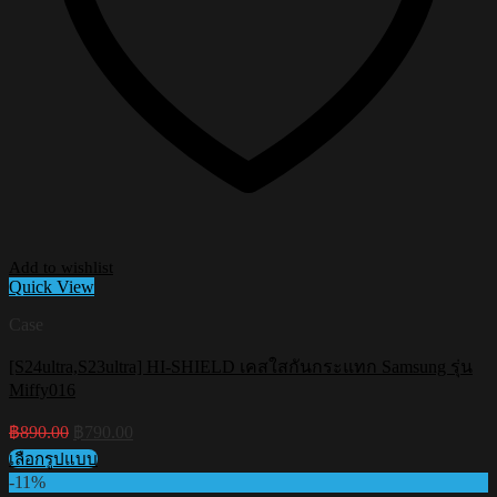
Add to wishlist
Quick View
Case
[S24ultra,S23ultra] HI-SHIELD เคสใสกันกระแทก Samsung รุ่น
Miffy016
Original
Current
฿
890.00
฿
790.00
price
price
เลือกรูปแบบ
was:
is:
This
-11%
฿890.00.
฿790.00.