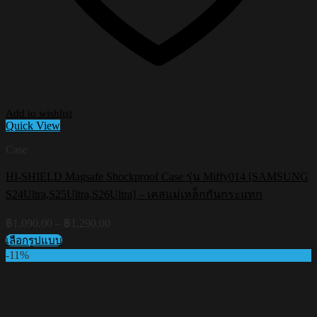
Add to wishlist
Quick View
Case
HI-SHIELD Magsafe Shockproof Case รุ่น Miffy014 [SAMSUNG
S24Ultra,S25Ultra,S26Ultra] – เคสแม่เหล็กกันกระแทก
Price
฿
1,090.00
–
฿
1,290.00
range:
เลือกรูปแบบ
฿1,090.00
This
-11%
through
product
฿1,290.00
has
multiple
variants.