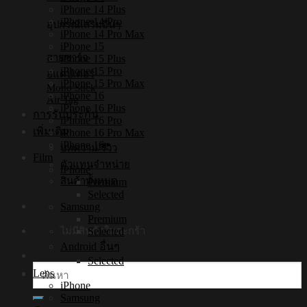
iPhone 14 Plus
iPhone 14 Pro
อุปกรณ์เสริมอื่นๆ
iPhone 14 Pro Max
iPhone 15
สายชาร์จ
iPhone 15 Plus
iPhone 15 Pro
อแดปเตอร์
iPhone 15 Pro Max
Mono Stick
iPhone 16
Air Tag
iPhone 16 Plus
การรับประกัน
iPhone 16 Pro
เพิ่มเติม
iPhone 16 Pro Max
iPhone 16e
บทความ/รีวิว
Film
ตัวแทนจำหน่าย
iPhone
สินค้าทั้งหมด
Premium
Selected
Samsung
Premium
Selected
ไม่มีสินค้าในตะกร้า
Android อื่นๆ
Selected
ค้นหา:
Lens
iPhone
Samsung