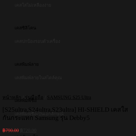
เคสใสไม่เหลืองง่าย
เคสซิลิโคน
เคสปกป้องรอบตัวเครื่อง
เคสพิมพ์ลาย
เคสพิมพ์ลายในสไตล์คุณ
หน้าหลัก
/
รุ่นมือถือ
/
SAMSUNG S25 Ultra
เคสพิมพ์ชื่อ
[S25ultra,S24ultra,S23ultra] HI-SHIELD เคสใส
เคสพิมพ์ชื่อเป็นเอกลักษณ์
กันกระแทก Samsung รุ่น Debby5
Original
Current
฿
790.00
฿
720.00
price
price