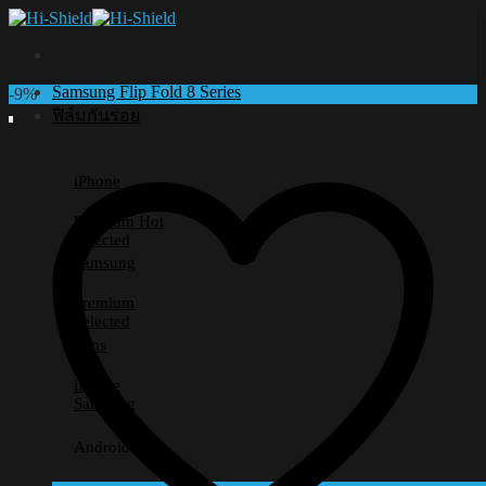
Skip
to
content
Samsung Flip Fold 8 Series
-9%
ฟิล์มกันรอย
iPhone
Premium
Selected
Samsung
Premium
Selected
Lens
iPhone
Samsung
Android อื่นๆ