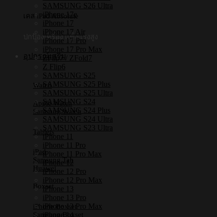
SAMSUNG S26 Ultra
iPhone 17e
เคส iPad Absolute
iPhone 17
iPhone 17 Air
ปกป้องเครื่อง แข็งแรงสูง
iPhone 17 Pro
iPhone 17 Pro Max
อุปกรณ์เสริม
ZFlip7 / ZFold7
Z Flip6
SAMSUNG S25
SAMSUNG S25 Plus
Watch
SAMSUNG S25 Ultra
SAMSUNG S24
Apple Watch
SAMSUNG S24 Plus
Samsung Watch
SAMSUNG S24 Ultra
SAMSUNG S23 Ultra
Tablets
iPhone 11
iPhone 11 Pro
iPad
iPhone 11 Pro Max
Samsung Tab
iPhone 12
Huawei
iPhone 12 Pro
iPhone 12 Pro Max
Boxset
iPhone 13
iPhone 13 Pro
iPhone 13 Pro Max
iPhone Boxset
iPhone 14
Samsung Boxset