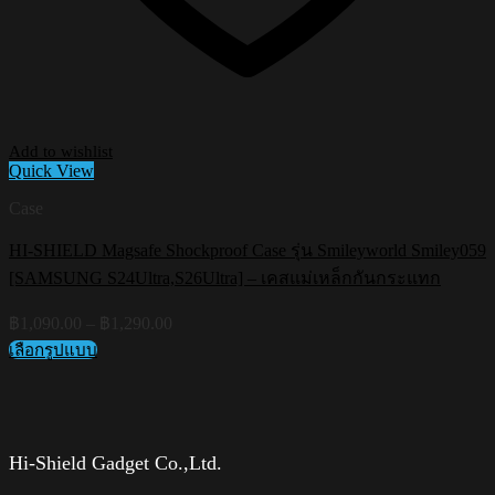
Add to wishlist
Quick View
Case
HI-SHIELD Magsafe Shockproof Case รุ่น Smileyworld Smiley059
[SAMSUNG S24Ultra,S26Ultra] – เคสแม่เหล็กกันกระแทก
Price
฿
1,090.00
–
฿
1,290.00
range:
เลือกรูปแบบ
฿1,090.00
This
through
product
฿1,290.00
has
multiple
variants.
Hi-Shield Gadget Co.,Ltd.
The
options