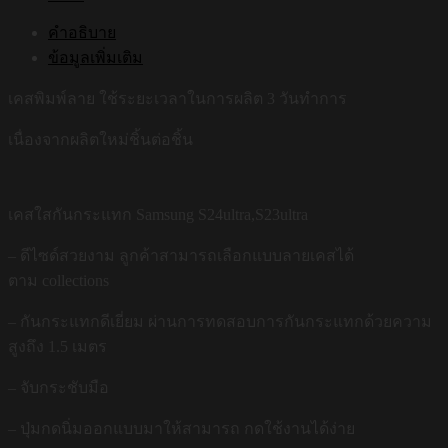
คำอธิบาย
ข้อมูลเพิ่มเติม
เคสพิมพ์ลาย ใช้ระยะเวลาในการผลิต 3 วันทำการ
เนื่องจากผลิตใหม่ชิ้นต่อชิ้น
เคสใสกันกระแทก Samsung S24ultra,S23ultra
– ดีไซด์สวยงาม ลูกค้าสามารถเลือกแบบลายเคสได้
ตาม collections
– กันกระแทกดีเยี่ยม ผ่านการทดสอบการกันกระแทกด้วยความ
สูงถึง 1.5 เมตร
– จับกระชับมือ
– ปุ่มกดนิ่มออกแบบมาให้สามารถ กดใช้งานได้ง่าย