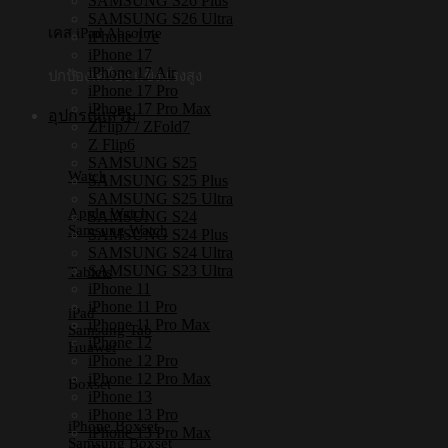
SAMSUNG S26 Plus
SAMSUNG S26 Ultra
เคส iPad Absolute
iPhone 17e
iPhone 17
iPhone 17 Air
ปกป้องเครื่อง แข็งแรงสูง
iPhone 17 Pro
iPhone 17 Pro Max
อุปกรณ์เสริม
ZFlip7 / ZFold7
Z Flip6
SAMSUNG S25
Watch
SAMSUNG S25 Plus
SAMSUNG S25 Ultra
Apple Watch
SAMSUNG S24
Samsung Watch
SAMSUNG S24 Plus
SAMSUNG S24 Ultra
SAMSUNG S23 Ultra
Tablets
iPhone 11
iPhone 11 Pro
iPad
iPhone 11 Pro Max
Samsung Tab
iPhone 12
Huawei
iPhone 12 Pro
iPhone 12 Pro Max
Boxset
iPhone 13
iPhone 13 Pro
iPhone Boxset
iPhone 13 Pro Max
Samsung Boxset