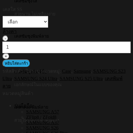
เคสซัมซุงใส
was:
is:
เคสใส SS
฿790.00.
฿720.00.
สวยนาน ไม่เหลืองง่าย
ล้างค่า
เคสซัมซุงพิมพ์ลาย
จำนวน
[S25ultra,S24ultra,S23ultra]
รวดลายสวยในสไตล์คุณ
HI-
SHIELD
เคส
หยิบใส่ตะกร้า
ใส
รหัสสินค้า:
ไม่ระบุ
หมวดหมู่:
Case
,
Samsung
,
SAMSUNG S23
เคสซัมซุงพิมพ์ชื่อ
กัน
Ultra
,
SAMSUNG S24 Ultra
,
SAMSUNG S25 Ultra
,
เคสพิมพ์
กระแทก
เอกลักษณ์ในแบบของคุณ
ลาย
Samsung
หมวดหมู่สินค้า
รุ่น
Ribbon5
รุ่นมือถือ
เคส iPad พิมพ์ลาย
ชิ้น
SAMSUNG A57
ZFlip8 / ZFold8
สวยในรูปแบบตัวคุณเอง
SAMSUNG A37
SAMSUNG S26