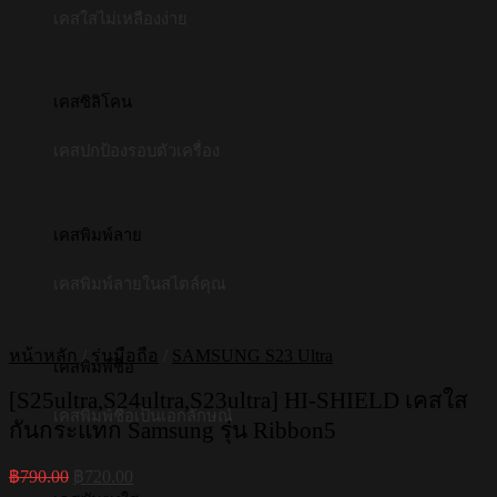
เคสใสไม่เหลืองง่าย
เคสซิลิโคน
เคสปกป้องรอบตัวเครื่อง
เคสพิมพ์ลาย
เคสพิมพ์ลายในสไตล์คุณ
หน้าหลัก
/
รุ่นมือถือ
/
SAMSUNG S23 Ultra
เคสพิมพ์ชื่อ
[S25ultra,S24ultra,S23ultra] HI-SHIELD เคสใส
เคสพิมพ์ชื่อเป็นเอกลักษณ์
กันกระแทก Samsung รุ่น Ribbon5
Original
Current
฿
790.00
฿
720.00
price
price