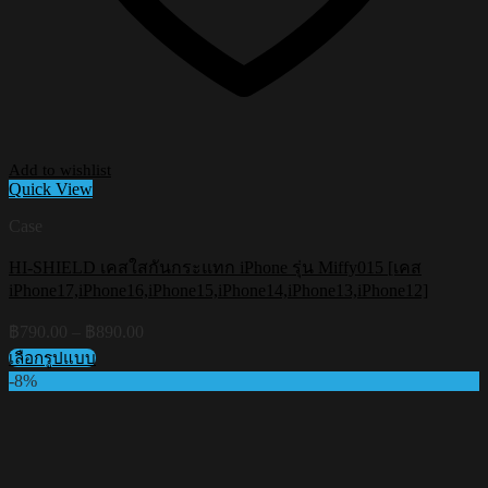
Add to wishlist
Quick View
Case
HI-SHIELD เคสใสกันกระแทก iPhone รุ่น Miffy015 [เคส
iPhone17,iPhone16,iPhone15,iPhone14,iPhone13,iPhone12]
Price
฿
790.00
–
฿
890.00
range:
เลือกรูปแบบ
฿790.00
This
-8%
through
product
฿890.00
has
multiple
variants.
The