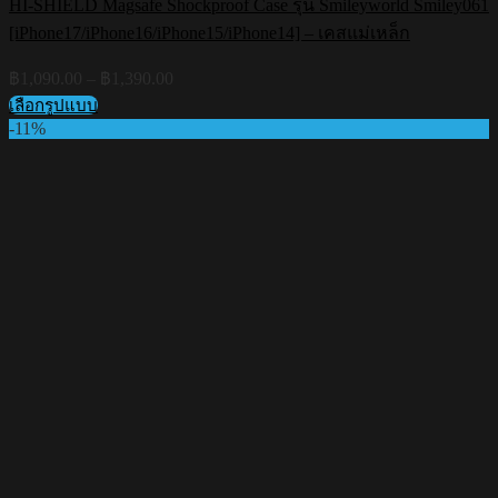
HI-SHIELD Magsafe Shockproof Case รุ่น Smileyworld Smiley061
[iPhone17/iPhone16/iPhone15/iPhone14] – เคสแม่เหล็ก
Price
฿
1,090.00
–
฿
1,390.00
range:
เลือกรูปแบบ
฿1,090.00
This
-11%
through
product
฿1,390.00
has
multiple
variants.
The
options
may
be
chosen
on
the
product
page