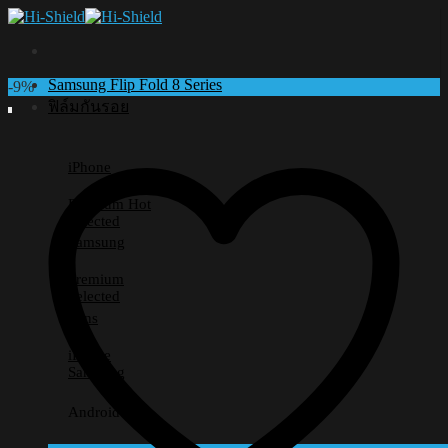
Skip
to
content
Samsung Flip Fold 8 Series
-9%
ฟิล์มกันรอย
iPhone
Premium
Selected
Samsung
Premium
Selected
Lens
iPhone
Samsung
Android อื่นๆ