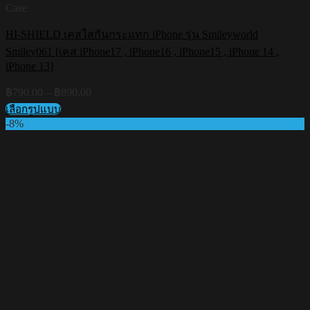
Case
HI-SHIELD เคสใสกันกระแทก iPhone รุ่น Smileyworld
Smiley061 [เคส iPhone17 , iPhone16 , iPhone15 , iPhone 14 ,
iPhone 13]
Price
฿
790.00
–
฿
890.00
range:
เลือกรูปแบบ
฿790.00
This
-8%
through
product
฿890.00
has
multiple
variants.
The
options
may
be
chosen
on
the
product
page