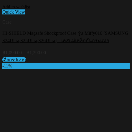
Add to wishlist
Quick View
Case
HI-SHIELD Magsafe Shockproof Case รุ่น Miffy016 [SAMSUNG
S24Ultra,S25Ultra,S26Ultra] – เคสแม่เหล็กกันกระแทก
Price
฿
1,090.00
–
฿
1,290.00
range:
เลือกรูปแบบ
฿1,090.00
This
-11%
through
product
฿1,290.00
has
multiple
variants.
The
options
may
be
chosen
on
the
product