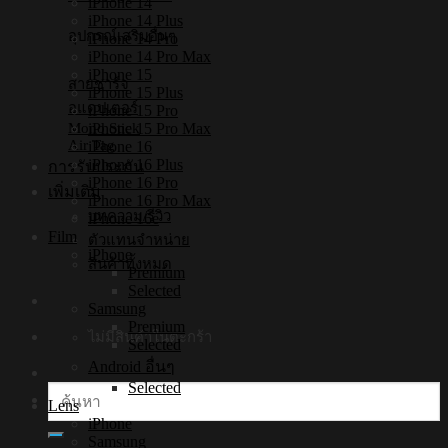
iPhone 14
iPhone 14 Plus
อุปกรณ์เสริมอื่นๆ
iPhone 14 Pro
iPhone 14 Pro Max
iPhone 15
สายชาร์จ
iPhone 15 Plus
อแดปเตอร์
iPhone 15 Pro
iPhone 15 Pro Max
Mono Stick
Air Tag
iPhone 16
iPhone 16 Plus
การรับประกัน
iPhone 16 Pro
เพิ่มเติม
iPhone 16 Pro Max
บทความ/รีวิว
iPhone 16e
Film
ตัวแทนจำหน่าย
iPhone
สินค้าทั้งหมด
Premium
Selected
Samsung
Premium
ไม่มีสินค้าในตะกร้า
Selected
Android อื่นๆ
Selected
ค้นหา:
Lens
iPhone
Samsung