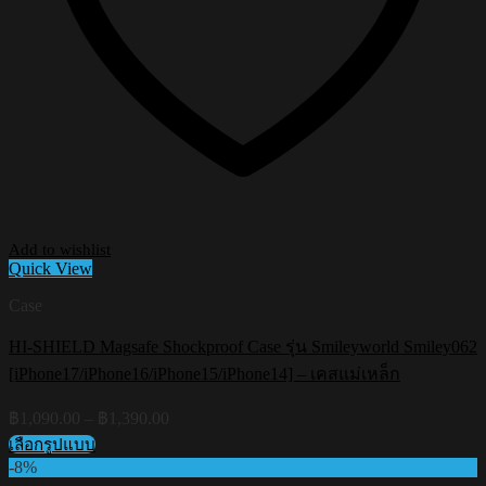
Add to wishlist
Quick View
Case
HI-SHIELD Magsafe Shockproof Case รุ่น Smileyworld Smiley062
[iPhone17/iPhone16/iPhone15/iPhone14] – เคสแม่เหล็ก
Price
฿
1,090.00
–
฿
1,390.00
range:
เลือกรูปแบบ
฿1,090.00
This
-8%
through
product