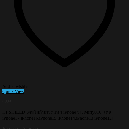
Add to wishlist
Quick View
Case
HI-SHIELD เคสใสกันกระแทก iPhone รุ่น Miffy016 [เคส
iPhone17,iPhone16,iPhone15,iPhone14,iPhone13,iPhone12]
Price