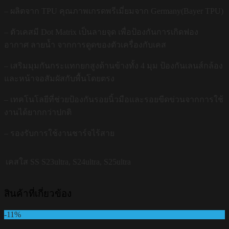
– ผลิตจาก TPU คุณภาพเกรดพรีเมี่ยมจาก Germany(Bayer TPU)
– ตัวเคสมี Dot Matrix เป็นลายจุด เพื่อป้องกันการเกิดฟอง
อากาศ ลายน้ำ จากการดูดของตัวเครื่องกับเคส
– เสริมมุมกันกระแทกยกสูงด้านข้างทั้ง 4 มุม ป้องกันเลนส์กล้อง
และหน้าจอสัมผัสกับพื้นโดยตรง
– เทคโนโลยีที่ช่วยป้องกันรอยนิ้วมือและรอยขีดข่วนจากการใช้
งานได้ยากกว่าปกติ
– รองรับการใช้งานชาร์จไร้สาย
เคสใส SS
S23ultra, S24ultra, S25ultra
สินค้าที่เกี่ยวข้อง
-11%