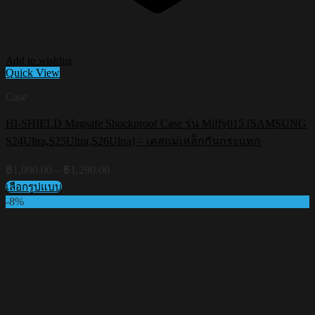
Add to wishlist
Quick View
Case
HI-SHIELD Magsafe Shockproof Case รุ่น Miffy015 [SAMSUNG
S24Ultra,S25Ultra,S26Ultra] – เคสแม่เหล็กกันกระแทก
Price
฿
1,090.00
–
฿
1,290.00
range:
เลือกรูปแบบ
฿1,090.00
This
-8%
through
product
฿1,290.00
has
multiple
variants.
The
options
may
be
chosen