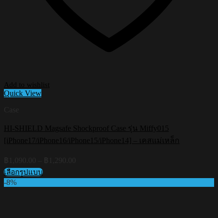
Add to wishlist
Quick View
Case
HI-SHIELD Magsafe Shockproof Case รุ่น Miffy015
[iPhone17/iPhone16/iPhone15/iPhone14] – เคสแม่เหล็ก
Price
฿
1,090.00
–
฿
1,290.00
range:
เลือกรูปแบบ
฿1,090.00
This
-8%
through
product
฿1,290.00
has
multiple
variants.