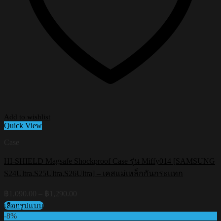
Add to wishlist
Quick View
Case
HI-SHIELD Magsafe Shockproof Case รุ่น Miffy014 [SAMSUNG
S24Ultra,S25Ultra,S26Ultra] – เคสแม่เหล็กกันกระแทก
Price
฿
1,090.00
–
฿
1,290.00
range:
เลือกรูปแบบ
฿1,090.00
This
-8%