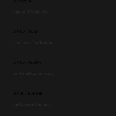
เคสซัมซุงใส
สวยนาน ไม่เหลืองง่าย
เคสซัมซุงพิมพ์ลาย
รวดลายสวยในสไตล์คุณ
เคสซัมซุงพิมพ์ชื่อ
เอกลักษณ์ในแบบของคุณ
เคส iPad พิมพ์ลาย
สวยในรูปแบบตัวคุณเอง