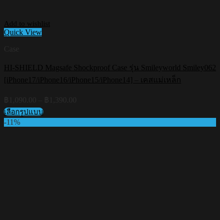
Add to wishlist
Quick View
Case
HI-SHIELD Magsafe Shockproof Case รุ่น Smileyworld Smiley062
[iPhone17/iPhone16/iPhone15/iPhone14] – เคสแม่เหล็ก
Price
฿
1,090.00
–
฿
1,390.00
range:
เลือกรูปแบบ
฿1,090.00
This
-11%
through
product
฿1,390.00
has
multiple
variants.
The
options
may
be
chosen
on
the