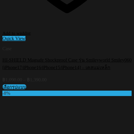
Add to wishlist
Quick View
Case
HI-SHIELD Magsafe Shockproof Case รุ่น Smileyworld Smiley060
[iPhone17/iPhone16/iPhone15/iPhone14] – เคสแม่เหล็ก
Price
฿
1,090.00
–
฿
1,390.00
range:
เลือกรูปแบบ
฿1,090.00
This
-8%
through
product
฿1,390.00
has
multiple
variants.
The
options
may