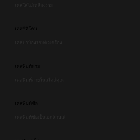
เคสใสไม่เหลืองง่าย
เคสซิลิโคน
เคสปกป้องรอบตัวเครื่อง
เคสพิมพ์ลาย
เคสพิมพ์ลายในสไตล์คุณ
เคสพิมพ์ชื่อ
เคสพิมพ์ชื่อเป็นเอกลักษณ์