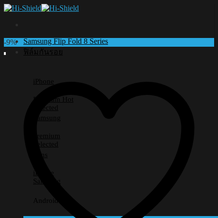
Skip
to
content
Samsung Flip Fold 8 Series
-9%
ฟิล์มกันรอย
iPhone
Premium
Selected
Samsung
Premium
Selected
Lens
iPhone
Samsung
Android อื่นๆ