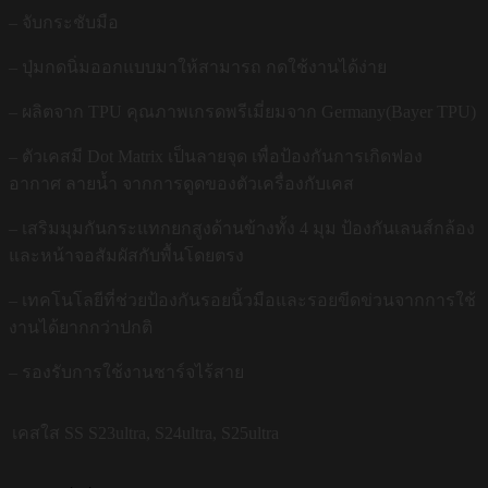
– จับกระชับมือ
– ปุ่มกดนิ่มออกแบบมาให้สามารถ กดใช้งานได้ง่าย
– ผลิตจาก TPU คุณภาพเกรดพรีเมี่ยมจาก Germany(Bayer TPU)
– ตัวเคสมี Dot Matrix เป็นลายจุด เพื่อป้องกันการเกิดฟอง
อากาศ ลายน้ำ จากการดูดของตัวเครื่องกับเคส
– เสริมมุมกันกระแทกยกสูงด้านข้างทั้ง 4 มุม ป้องกันเลนส์กล้อง
และหน้าจอสัมผัสกับพื้นโดยตรง
– เทคโนโลยีที่ช่วยป้องกันรอยนิ้วมือและรอยขีดข่วนจากการใช้
งานได้ยากกว่าปกติ
– รองรับการใช้งานชาร์จไร้สาย
เคสใส SS
S23ultra, S24ultra, S25ultra