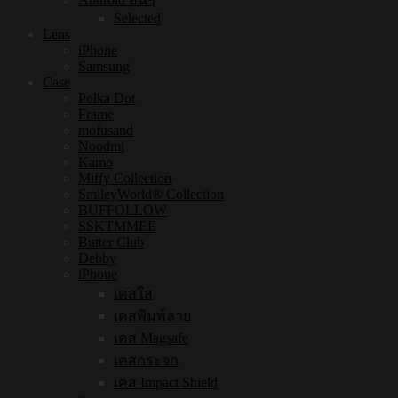
Selected
Lens
iPhone
Samsung
Case
Polka Dot
Frame
mofusand
Noodmi
Kamo
Miffy Collection
SmileyWorld® Collection
BUFFOLLOW
SSKTMMEE
Butter Club
Debby
iPhone
เคสใส
เคสพิมพ์ลาย
เคส Magsafe
เคสกระจก
เคส Impact Shield