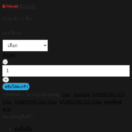
Original
Current
฿
790.00
฿
720.00
price
price
was:
is:
ขายแล้ว: 1 ชิ้น
฿790.00.
฿720.00.
เคสใส SS
ล้างค่า
จำนวน
[S25ultra,S24ultra,S23ultra]
HI-
SHIELD
เคส
หยิบใส่ตะกร้า
ใส
รหัสสินค้า:
ไม่ระบุ
หมวดหมู่:
Case
,
Samsung
,
SAMSUNG S23
กัน
Ultra
,
SAMSUNG S24 Ultra
,
SAMSUNG S25 Ultra
,
เคสพิมพ์
กระแทก
ลาย
Samsung
หมวดหมู่สินค้า
รุ่น
Street
รุ่นมือถือ
S180