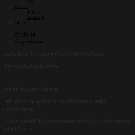
อื่นๆ
Boxset
iPhone
Samsung
Other
คำอธิบาย
ข้อมูลเพิ่มเติม
เคสพิมพ์ลาย ใช้ระยะเวลาในการผลิต 3 วันทำการ
เนื่องจากผลิตใหม่ชิ้นต่อชิ้น
เคสใสกันกระแทก Samsung
– ดีไซด์สวยงาม ลูกค้าสามารถเลือกแบบลายเคสได้
ตาม collections
– กันกระแทกดีเยี่ยม ผ่านการทดสอบการกันกระแทกด้วยความ
สูงถึง 1.5 เมตร