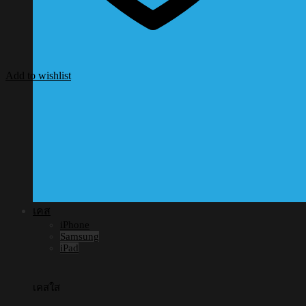
Add to wishlist
เคส
iPhone
Samsung
iPad
เคสใส