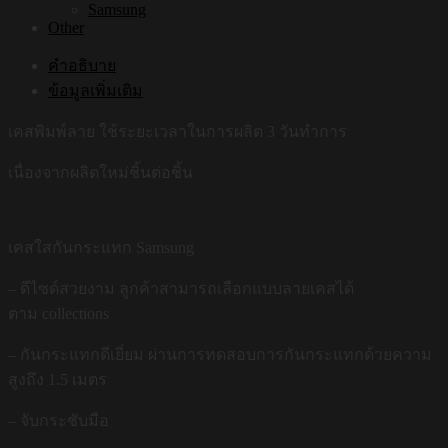
Samsung
Other
คำอธิบาย
ข้อมูลเพิ่มเติม
เคสพิมพ์ลาย ใช้ระยะเวลาในการผลิต 3 วันทำการ
เนื่องจากผลิตใหม่ชิ้นต่อชิ้น
เคสใสกันกระแทก Samsung
– ดีไซด์สวยงาม ลูกค้าสามารถเลือกแบบลายเคสได้
ตาม collections
– กันกระแทกดีเยี่ยม ผ่านการทดสอบการกันกระแทกด้วยความ
สูงถึง 1.5 เมตร
– จับกระชับมือ