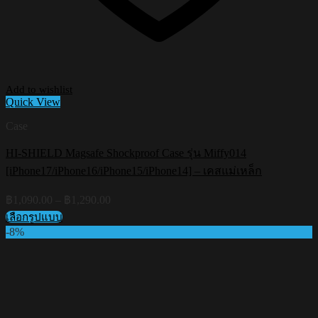
Add to wishlist
Quick View
Case
HI-SHIELD Magsafe Shockproof Case รุ่น Miffy014
[iPhone17/iPhone16/iPhone15/iPhone14] – เคสแม่เหล็ก
Price
฿
1,090.00
–
฿
1,290.00
range:
เลือกรูปแบบ
฿1,090.00
This
-8%
through
product
฿1,290.00
has
multiple
variants.
The
options