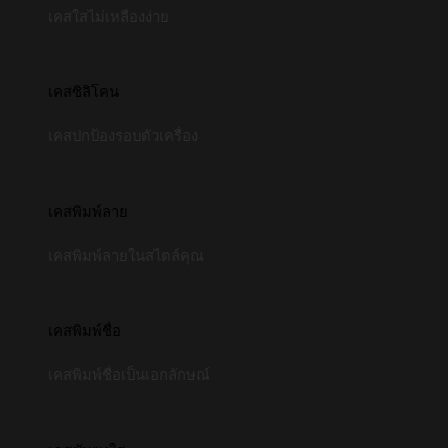
เคสใสไม่เหลืองง่าย
เคสซิลิโคน
เคสปกป้องรอบตัวเครื่อง
เคสพิมพ์ลาย
เคสพิมพ์ลายในสไตล์คุณ
เคสพิมพ์ชื่อ
เคสพิมพ์ชื่อเป็นเอกลักษณ์