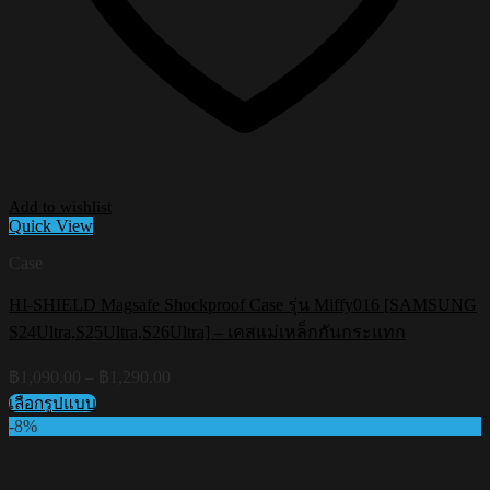
Add to wishlist
Quick View
Case
HI-SHIELD Magsafe Shockproof Case รุ่น Miffy016 [SAMSUNG
S24Ultra,S25Ultra,S26Ultra] – เคสแม่เหล็กกันกระแทก
Price
฿
1,090.00
–
฿
1,290.00
range:
เลือกรูปแบบ
฿1,090.00
This
-8%
through
product
฿1,290.00
has
multiple