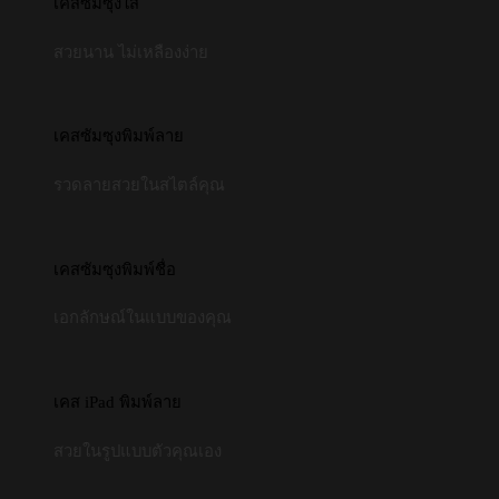
เคสซัมซุงใส
สวยนาน ไม่เหลืองง่าย
เคสซัมซุงพิมพ์ลาย
รวดลายสวยในสไตล์คุณ
เคสซัมซุงพิมพ์ชื่อ
เอกลักษณ์ในแบบของคุณ
เคส iPad พิมพ์ลาย
สวยในรูปแบบตัวคุณเอง