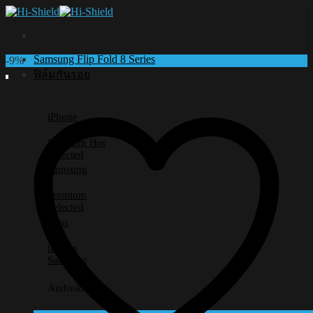
Skip
to
content
Samsung Flip Fold 8 Series
-9%
ฟิล์มกันรอย
iPhone
Premium
Selected
Samsung
Premium
Selected
Lens
iPhone
Samsung
Android อื่นๆ