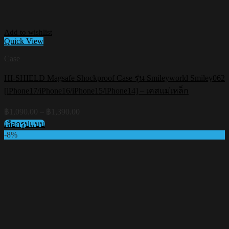
Add to wishlist
Quick View
Case
HI-SHIELD Magsafe Shockproof Case รุ่น Smileyworld Smiley062
[iPhone17/iPhone16/iPhone15/iPhone14] – เคสแม่เหล็ก
Price
฿
1,090.00
–
฿
1,390.00
range:
เลือกรูปแบบ
฿1,090.00
This
-8%
through
product
฿1,390.00
has
multiple
variants.
The
options
may
be
chosen
on