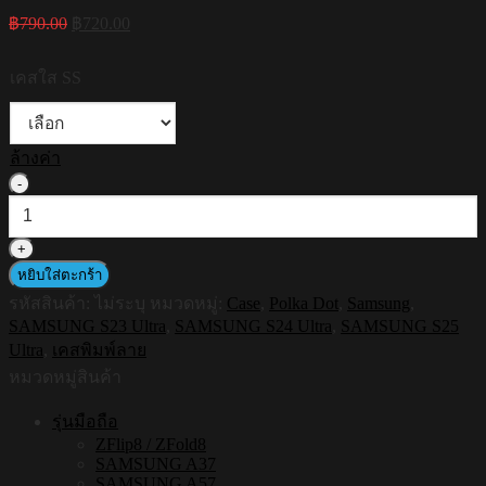
Original
Current
฿
790.00
฿
720.00
price
price
was:
is:
เคสใส SS
฿790.00.
฿720.00.
ล้างค่า
จำนวน
[S25ultra,S24ultra,S23ultra]
HI-
SHIELD
เคส
หยิบใส่ตะกร้า
ใส
รหัสสินค้า:
ไม่ระบุ
หมวดหมู่:
Case
,
Polka Dot
,
Samsung
,
กัน
SAMSUNG S23 Ultra
,
SAMSUNG S24 Ultra
,
SAMSUNG S25
Ultra
,
เคสพิมพ์ลาย
กระแทก
Samsung
หมวดหมู่สินค้า
รุ่น
รุ่นมือถือ
Polkadot
S204
ZFlip8 / ZFold8
SAMSUNG A37
ชิ้น
SAMSUNG A57