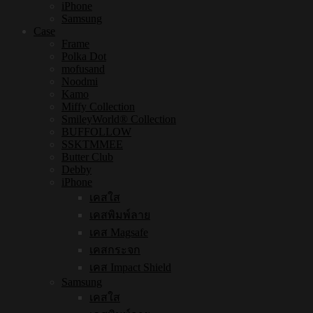
iPhone
Samsung
Case
Frame
Polka Dot
mofusand
Noodmi
Kamo
Miffy Collection
SmileyWorld® Collection
BUFFOLLOW
SSKTMMEE
Butter Club
Debby
iPhone
เคสใส
เคสพิมพ์ลาย
เคส Magsafe
เคสกระจก
เคส Impact Shield
Samsung
เคสใส