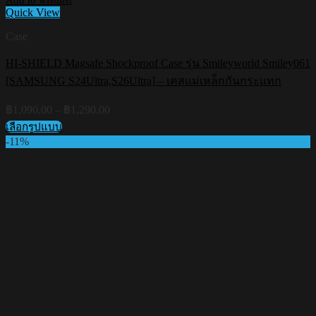
Quick View
Case
HI-SHIELD Magsafe Shockproof Case รุ่น Smileyworld Smiley061
[SAMSUNG S24Ultra,S26Ultra] – เคสแม่เหล็กกันกระแทก
Price
฿
1,090.00
–
฿
1,290.00
range:
เลือกรูปแบบ
฿1,090.00
This
-11%
through
product
฿1,290.00
has
multiple
variants.
The
options
may
be
chosen
on
the
product
page