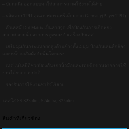
– ปุ่มกดนิ่มออกแบบมาให้สามารถ กดใช้งานได้ง่าย
– ผลิตจาก TPU คุณภาพเกรดพรีเมี่ยมจาก Germany(Bayer TPU)
– ตัวเคสมี Dot Matrix เป็นลายจุด เพื่อป้องกันการเกิดฟอง
อากาศ ลายน้ำ จากการดูดของตัวเครื่องกับเคส
– เสริมมุมกันกระแทกยกสูงด้านข้างทั้ง 4 มุม ป้องกันเลนส์กล้อง
และหน้าจอสัมผัสกับพื้นโดยตรง
– เทคโนโลยีที่ช่วยป้องกันรอยนิ้วมือและรอยขีดข่วนจากการใช้
งานได้ยากกว่าปกติ
– รองรับการใช้งานชาร์จไร้สาย
เคสใส SS
S23ultra, S24ultra, S25ultra
สินค้าที่เกี่ยวข้อง