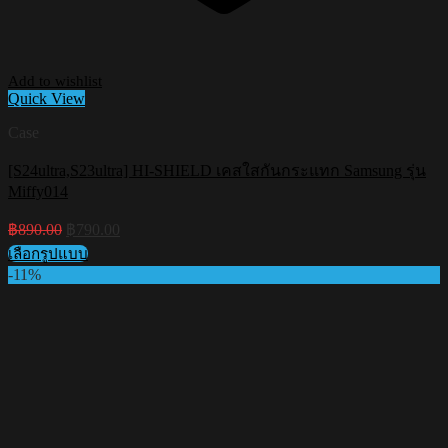
Add to wishlist
Quick View
Case
[S24ultra,S23ultra] HI-SHIELD เคสใสกันกระแทก Samsung รุ่น
Miffy014
Original
Current
฿
890.00
฿
790.00
price
price
เลือกรูปแบบ
was:
is:
This
-11%
฿890.00.
฿790.00.
product
has
multiple
variants.
The
options
may
be
chosen