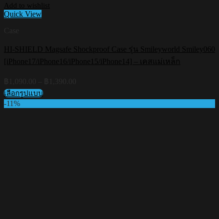
Add to wishlist
Quick View
Case
HI-SHIELD Magsafe Shockproof Case รุ่น Smileyworld Smiley060
[iPhone17/iPhone16/iPhone15/iPhone14] – เคสแม่เหล็ก
Price
฿
1,090.00
–
฿
1,390.00
range:
เลือกรูปแบบ
฿1,090.00
This
-11%
through
product
฿1,390.00
has
multiple
variants.
The
options
may
be
chosen
on
the
product
page