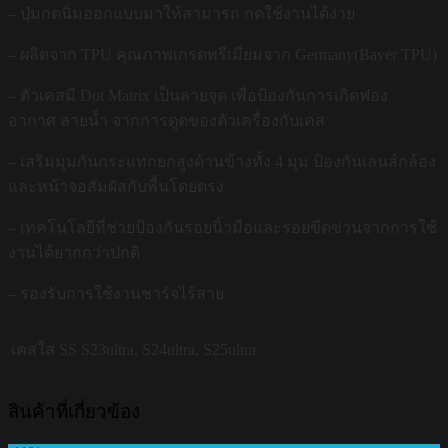
– ปุ่มกดนิ่มออกแบบมาให้สามารถ กดใช้งานได้ง่าย
– ผลิตจาก TPU คุณภาพเกรดพรีเมี่ยมจาก Germany(Bayer TPU)
– ตัวเคสมี Dot Matrix เป็นลายจุด เพื่อป้องกันการเกิดฟอง
อากาศ ลายน้ำ จากการดูดของตัวเครื่องกับเคส
– เสริมมุมกันกระแทกยกสูงด้านข้างทั้ง 4 มุม ป้องกันเลนส์กล้อง
และหน้าจอสัมผัสกับพื้นโดยตรง
– เทคโนโลยีที่ช่วยป้องกันรอยนิ้วมือและรอยขีดข่วนจากการใช้
งานได้ยากกว่าปกติ
– รองรับการใช้งานชาร์จไร้สาย
เคสใส SS
S23ultra, S24ultra, S25ultra
สินค้าที่เกี่ยวข้อง