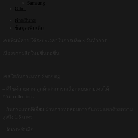
Samsung
Other
คำอธิบาย
ข้อมูลเพิ่มเติม
เคสพิมพ์ลาย ใช้ระยะเวลาในการผลิต 3 วันทำการ
เนื่องจากผลิตใหม่ชิ้นต่อชิ้น
เคสใสกันกระแทก Samsung
– ดีไซด์สวยงาม ลูกค้าสามารถเลือกแบบลายเคสได้
ตาม collections
– กันกระแทกดีเยี่ยม ผ่านการทดสอบการกันกระแทกด้วยความ
สูงถึง 1.5 เมตร
– จับกระชับมือ