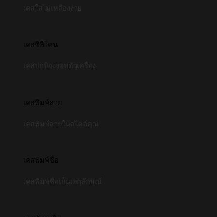
เคสใสไม่เหลืองง่าย
เคสซิลิโคน
เคสปกป้องรอบตัวเครื่อง
เคสพิมพ์ลาย
เคสพิมพ์ลายในสไตล์คุณ
เคสพิมพ์ชื่อ
เคสพิมพ์ชื่อเป็นเอกลักษณ์