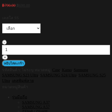
Original
Current
฿
790.00
฿
690.00
price
price
was:
is:
เคสใส SS
฿790.00.
฿690.00.
จำนวน
[S25ultra,S24ultra,S23ultra]
HI-
SHIELD
เคส
หยิบใส่ตะกร้า
ใส
รหัสสินค้า:
ไม่ระบุ
หมวดหมู่:
Case
,
Kamo
,
Samsung
,
กัน
SAMSUNG S23 Ultra
,
SAMSUNG S24 Ultra
,
SAMSUNG S25
Ultra
,
เคสพิมพ์ลาย
กระแทก
Samsung
หมวดหมู่สินค้า
รุ่น
รุ่นมือถือ
KAMO
S212
SAMSUNG A37
SAMSUNG A57
ชิ้น
ZFlip8 / ZFold8