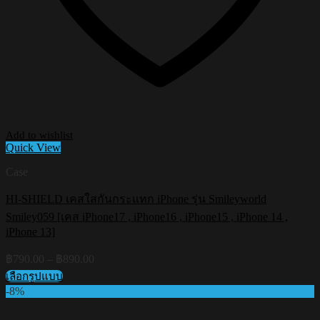
Add to wishlist
Quick View
Case
HI-SHIELD เคสใสกันกระแทก iPhone รุ่น Smileyworld
Smiley059 [เคส iPhone17 , iPhone16 , iPhone15 , iPhone 14 ,
iPhone 13]
Price
฿
790.00
–
฿
890.00
range:
เลือกรูปแบบ
฿790.00
This
-8%
through
product
฿890.00
has