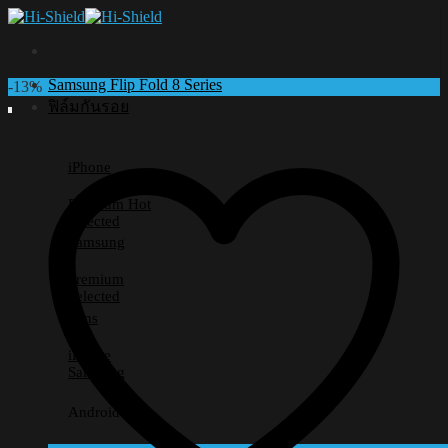
Skip
to
content
Samsung Flip Fold 8 Series
-13%
ฟิล์มกันรอย
iPhone
Premium
Selected
Samsung
Premium
Selected
Lens
iPhone
Samsung
Android อื่นๆ