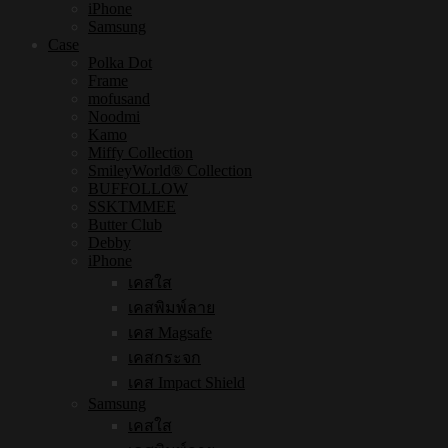
iPhone
Samsung
Case
Polka Dot
Frame
mofusand
Noodmi
Kamo
Miffy Collection
SmileyWorld® Collection
BUFFOLLOW
SSKTMMEE
Butter Club
Debby
iPhone
เคสใส
เคสพิมพ์ลาย
เคส Magsafe
เคสกระจก
เคส Impact Shield
Samsung
เคสใส