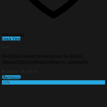
Add to wishlist
Quick View
Case
HI-SHIELD Magsafe Shockproof Case รุ่น Miffy015
[iPhone17/iPhone16/iPhone15/iPhone14] – เคสแม่เหล็ก
Price
฿
1,090.00
–
฿
1,290.00
range:
เลือกรูปแบบ
฿1,090.00
This
-11%
through
product
฿1,290.00
has
multiple
variants.
The