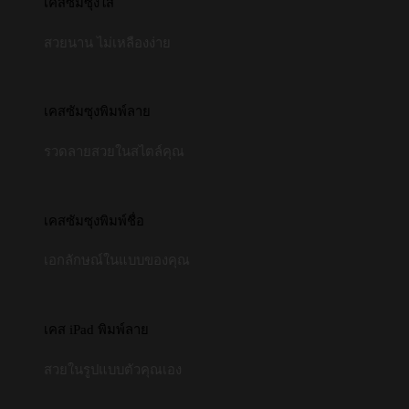
เคสซัมซุงใส
สวยนาน ไม่เหลืองง่าย
เคสซัมซุงพิมพ์ลาย
รวดลายสวยในสไตล์คุณ
เคสซัมซุงพิมพ์ชื่อ
เอกลักษณ์ในแบบของคุณ
เคส iPad พิมพ์ลาย
สวยในรูปแบบตัวคุณเอง