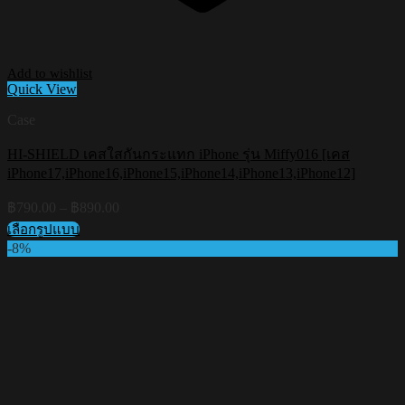
Add to wishlist
Quick View
Case
HI-SHIELD เคสใสกันกระแทก iPhone รุ่น Miffy016 [เคส
iPhone17,iPhone16,iPhone15,iPhone14,iPhone13,iPhone12]
Price
฿
790.00
–
฿
890.00
range:
เลือกรูปแบบ
฿790.00
This
-8%
through
product
฿890.00
has
multiple
variants.
The
options
may
be
chosen