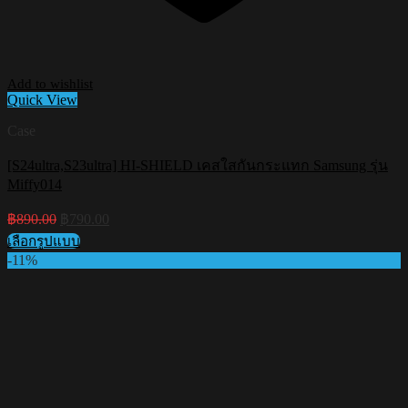
Add to wishlist
Quick View
Case
[S24ultra,S23ultra] HI-SHIELD เคสใสกันกระแทก Samsung รุ่น
Miffy014
Original
Current
฿
890.00
฿
790.00
price
price
เลือกรูปแบบ
was:
is:
This
-11%
฿890.00.
฿790.00.
product
has
multiple
variants.
The
options
may
be
chosen