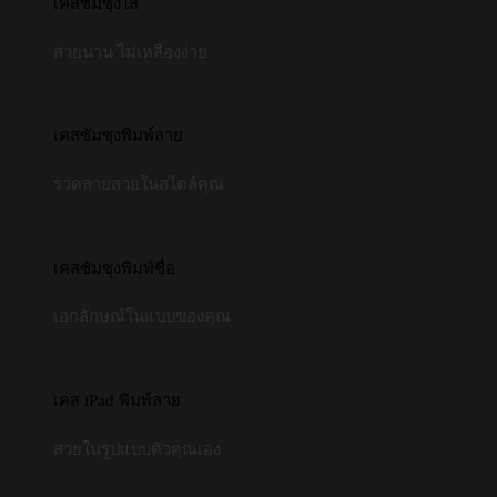
เคสซัมซุงใส
สวยนาน ไม่เหลืองง่าย
เคสซัมซุงพิมพ์ลาย
รวดลายสวยในสไตล์คุณ
เคสซัมซุงพิมพ์ชื่อ
เอกลักษณ์ในแบบของคุณ
เคส iPad พิมพ์ลาย
สวยในรูปแบบตัวคุณเอง