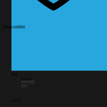
Add to wishlist
เคส
iPhone
Samsung
iPad
เคสใส