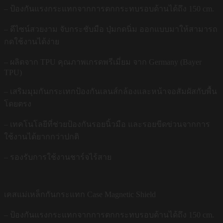
– ป้องกันแรงกระแทกจากการตกกระทบรอบด้านได้ถึง 150 cm.
– ดีไซน์สวยงาม จับกระชับมือ ปุ่มกดนิ่ม ออกแบบมาให้สามารถ
กดใช้งานได้ง่าย
– ผลิตจาก TPU คุณภาพเกรดพรีเมี่ยม จาก Germany (Bayer
TPU)
– เสริมมุมกันกระเทกป้องกันเลนส์กล้องและหน้าจอสัมผัสกับพื้น
โดยตรง
– เทคโนโลยีที่ช่วยป้องกันรอยนิ้วมือ และรอยขีดข่วนจากการ
ใช้งานได้ยากกว่าปกติ
– รองรับการใช้งานชาร์จไร้สาย
เคสแม่เหล็กกันกระแทก Case Magnetic Shield
– ป้องกันแรงกระแทกจากการตกกระทบรอบด้านได้ถึง 150 cm.