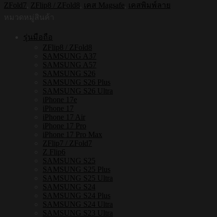
ZFold7
,
ZFlip8 / ZFold8
,
เคส Magsafe
,
เคสพิมพ์ลาย
ใส
หมวดหมู่สินค้า
กัน
กระแทก
รุ่นมือถือ
Samsung
ZFlip8 / ZFold8
ZFLIP8
SAMSUNG A37
/
SAMSUNG A57
ZFLIP7
SAMSUNG S26
รุ่น
SAMSUNG S26 Plus
Polkadot
SAMSUNG S26 Ultra
S207
iPhone 17e
iPhone 17
ชิ้น
iPhone 17 Air
iPhone 17 Pro
iPhone 17 Pro Max
ZFlip7 / ZFold7
Z Flip6
SAMSUNG S25
SAMSUNG S25 Plus
SAMSUNG S25 Ultra
SAMSUNG S24
SAMSUNG S24 Plus
SAMSUNG S24 Ultra
SAMSUNG S23 Ultra