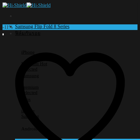
Skip
to
content
Samsung Flip Fold 8 Series
-11%
ฟิล์มกันรอย
iPhone
Premium
Selected
Samsung
Premium
Selected
Lens
iPhone
Samsung
Android อื่นๆ