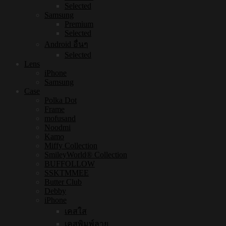
Selected
Samsung
Premium
Selected
Android อื่นๆ
Selected
Lens
iPhone
Samsung
Case
Polka Dot
Frame
mofusand
Noodmi
Kamo
Miffy Collection
SmileyWorld® Collection
BUFFOLLOW
SSKTMMEE
Butter Club
Debby
iPhone
เคสใส
เคสพิมพ์ลาย