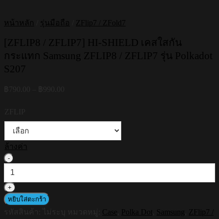
หน้าหลัก
/
รุ่นมือถือ
/
ZFlip7 / ZFold7
[ZFLIP8 / ZFLIP7] HI-SHIELD เคสใสกัน
กระแทก Samsung ZFLIP8 / ZFLIP7 รุ่น Polkadot
S207
Price
฿
790.00
–
฿
990.00
range:
฿790.00
ZFLIP
through
฿990.00
ล้างค่า
จำนวน
[ZFLIP8
/
ZFLIP7]
HI-
หยิบใส่ตะกร้า
SHIELD
รหัสสินค้า:
ไม่ระบุ
หมวดหมู่:
Case
,
Polka Dot
,
Samsung
,
ZFlip7 /
เคส