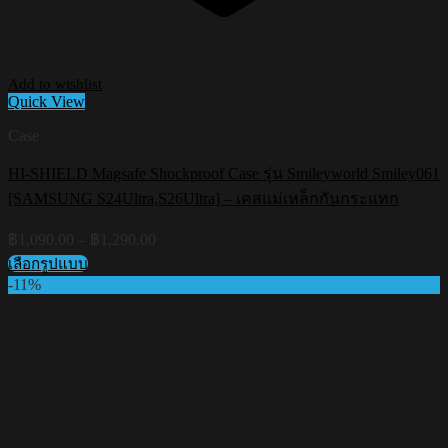
Add to wishlist
Quick View
Case
HI-SHIELD Magsafe Shockproof Case รุ่น Smileyworld Smiley061
[SAMSUNG S24Ultra,S26Ultra] – เคสแม่เหล็กกันกระแทก
Price
฿
1,090.00
–
฿
1,290.00
range:
เลือกรูปแบบ
฿1,090.00
This
-11%
through
product
฿1,290.00
has
multiple
variants.
The
options
may
be
chosen