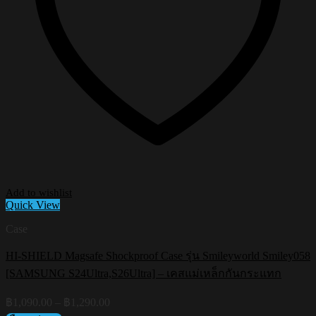
Add to wishlist
Quick View
Case
HI-SHIELD Magsafe Shockproof Case รุ่น Smileyworld Smiley058
[SAMSUNG S24Ultra,S26Ultra] – เคสแม่เหล็กกันกระแทก
Price
฿
1,090.00
–
฿
1,290.00
range: