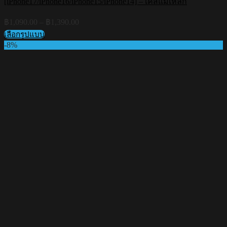
[iPhone17/iPhone16/iPhone15/iPhone14] – เคสแม่เหล็ก
Price
฿
1,090.00
–
฿
1,390.00
range:
เลือกรูปแบบ
฿1,090.00
This
-8%
through
product
฿1,390.00
has
multiple
variants.
The
options
may
be
chosen
on
the
product
page