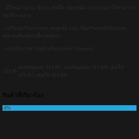
– ดีไซน์สวยงาม จับกระชับมือ ปุ่มกดนิ่ม ออกแบบมาให้สามารถ
กดใช้งานง่าย
– เสริมมุมกันกระแทก ยกสูงทั้ง 4 มุม ป้องกันเลนส์กล้องและ
หน้าจอสัมผัสกับพื้นโดยตรง
– รองรับการชาร์จสำหรับแม่เหล็ก Magnetic
เคสMagnetic ZFLIP7, เคสMagnetic ZFLIP8, เคสใส
ZFLIP
ZFLIP7, เคสใส ZFLIP8
สินค้าที่เกี่ยวข้อง
-8%