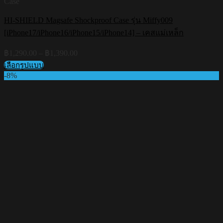
Case
HI-SHIELD Magsafe Shockproof Case รุ่น Miffy009
[iPhone17/iPhone16/iPhone15/iPhone14] – เคสแม่เหล็ก
Price
฿
1,290.00
–
฿
1,390.00
range:
เลือกรูปแบบ
฿1,290.00
This
-8%
through
product
฿1,390.00
has
multiple
variants.
The
options
may
be
chosen
on
the
product
page