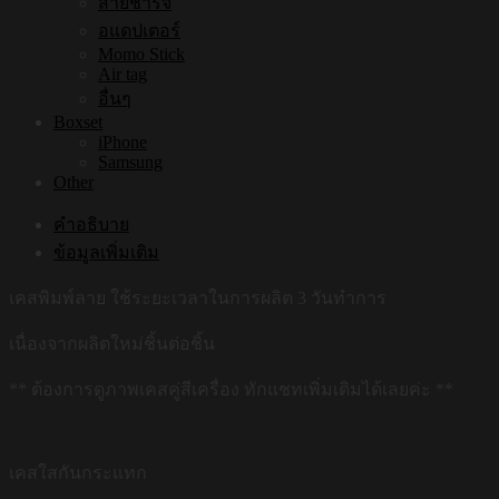
สายชาร์จ
อแดปเตอร์
Momo Stick
Air tag
อื่นๆ
Boxset
iPhone
Samsung
Other
คำอธิบาย
ข้อมูลเพิ่มเติม
เคสพิมพ์ลาย ใช้ระยะเวลาในการผลิต 3 วันทำการ
เนื่องจากผลิตใหม่ชิ้นต่อชิ้น
** ต้องการดูภาพเคสคู่สีเครื่อง ทักแชทเพิ่มเติมได้เลยค่ะ **
เคสใสกันกระแทก