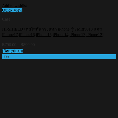
Add to wishlist
Quick View
Case
HI-SHIELD เคสใสกันกระแทก iPhone รุ่น Miffy013 [เคส
iPhone17,iPhone16,iPhone15,iPhone14,iPhone13,iPhone12]
Price
฿
790.00
–
฿
890.00
range:
เลือกรูปแบบ
฿790.00
This
-7%
through
product
฿890.00
has
multiple
variants.
The
options
may
be
chosen
on
the
product
page