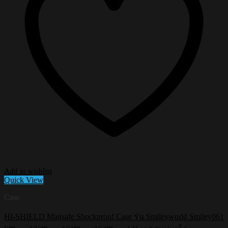
Add to wishlist
Quick View
Case
HI-SHIELD Magsafe Shockproof Case รุ่น Smileyworld Smiley061