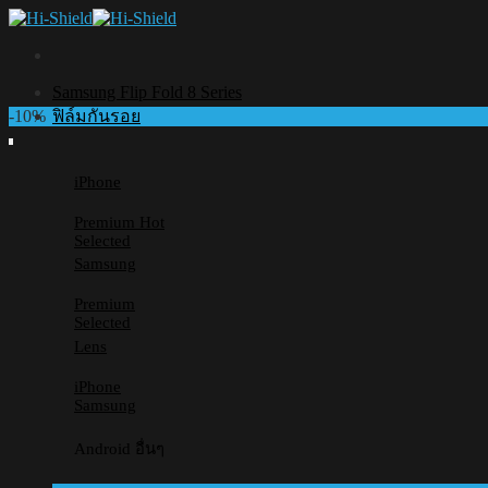
Skip
to
content
Samsung Flip Fold 8 Series
-10%
ฟิล์มกันรอย
iPhone
Premium
Selected
Samsung
Premium
Selected
Lens
iPhone
Samsung
Android อื่นๆ