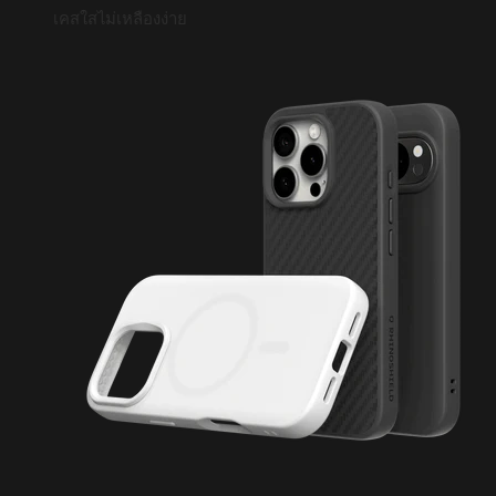
เคสใสไม่เหลืองง่าย