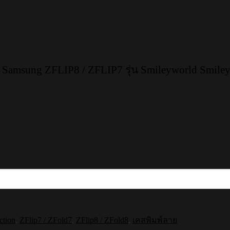
amsung ZFLIP8 / ZFLIP7 รุ่น Smileyworld Smile
ction
,
ZFlip7 / ZFold7
,
ZFlip8 / ZFold8
,
เคสพิมพ์ลาย