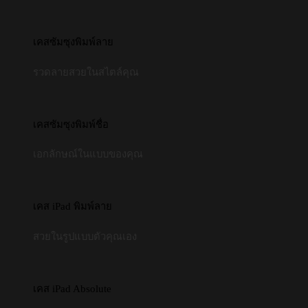
เคสซัมซุงพิมพ์ลาย
รวดลายสวยในสไตล์คุณ
เคสซัมซุงพิมพ์ชื่อ
เอกลักษณ์ในแบบของคุณ
เคส iPad พิมพ์ลาย
สวยในรูปแบบตัวคุณเอง
เคส iPad Absolute