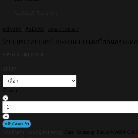
ไม่มีสินค้าในตะกร้า
หน้าหลัก
/
รุ่นมือถือ
/
ZFlip7 / ZFold7
[ZFLIP8 / ZFLIP7] HI-SHIELD เคสใสกันกระแทก S
Price
฿
890.00
–
฿
1,090.00
range:
฿890.00
ZFLIP
through
฿1,090.00
ล้างค่า
จำนวน
[ZFLIP8
/
ZFLIP7]
HI-
หยิบใส่ตะกร้า
SHIELD
รหัสสินค้า:
ไม่ระบุ
หมวดหมู่:
Case
,
Samsung
,
SmileyWorld® Colle
เคส