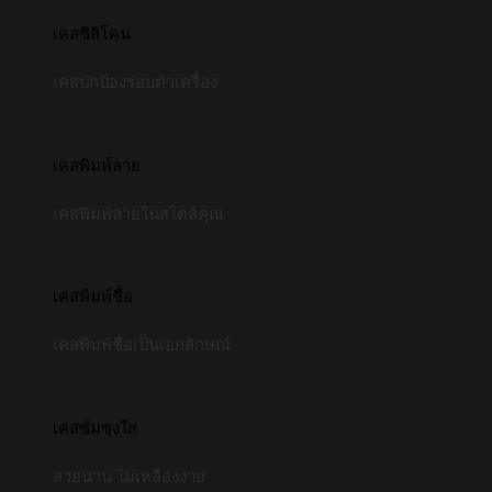
เคสซิลิโคน
เคสปกป้องรอบตัวเครื่อง
เคสพิมพ์ลาย
เคสพิมพ์ลายในสไตล์คุณ
เคสพิมพ์ชื่อ
เคสพิมพ์ชื่อเป็นเอกลักษณ์
เคสซัมซุงใส
สวยนาน ไม่เหลืองง่าย