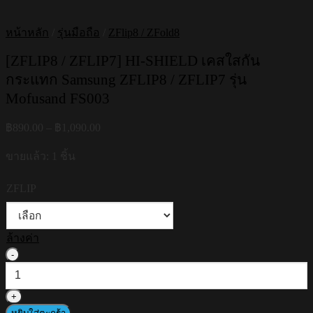
หน้าหลัก
/
รุ่นมือถือ
/
ZFlip8 / ZFold8
[ZFLIP8 / ZFLIP7] HI-SHIELD เคสใสกัน
กระแทก Samsung ZFLIP8 / ZFLIP7 รุ่น
Mofusand FS003
Price
฿
890.00
–
฿
1,090.00
range:
฿890.00
ขายแล้ว: 1 ชิ้น
through
฿1,090.00
ZFLIP
ล้างค่า
จำนวน
[ZFLIP8
/
ZFLIP7]
HI-