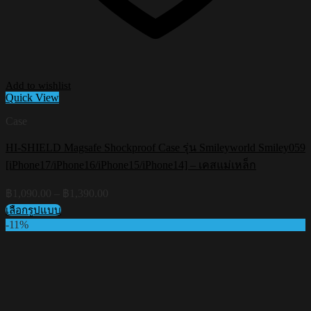
Add to wishlist
Quick View
Case
HI-SHIELD Magsafe Shockproof Case รุ่น Smileyworld Smiley059
[iPhone17/iPhone16/iPhone15/iPhone14] – เคสแม่เหล็ก
Price
฿
1,090.00
–
฿
1,390.00
range:
เลือกรูปแบบ
฿1,090.00
This
-11%
through
product
฿1,390.00
has
multiple
variants.
The
options