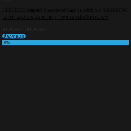
HI-SHIELD Magsafe Shockproof Case รุ่น Miffy016 [SAMSUNG
S24Ultra,S25Ultra,S26Ultra] – เคสแม่เหล็กกันกระแทก
Price
฿
1,090.00
–
฿
1,290.00
range:
เลือกรูปแบบ
฿1,090.00
This
-8%
through
product
฿1,290.00
has
multiple
variants.
The
options
may
be
chosen
on
the
product
page