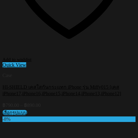
Add to wishlist
Quick View
Case
HI-SHIELD เคสใสกันกระแทก iPhone รุ่น Miffy015 [เคส
iPhone17,iPhone16,iPhone15,iPhone14,iPhone13,iPhone12]
Price
฿
790.00
–
฿
890.00
range:
เลือกรูปแบบ
฿790.00
This
-8%
through
product
฿890.00
has
multiple