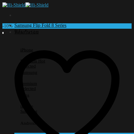
Skip
to
content
Samsung Flip Fold 8 Series
-10%
ฟิล์มกันรอย
iPhone
Premium
Selected
Samsung
Premium
Selected
Lens
iPhone
Samsung
Android อื่นๆ