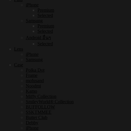
iPhone
Premium
Selected
Samsung
Premium
Selected
Android อื่นๆ
Selected
Lens
iPhone
Samsung
Case
Polka Dot
Frame
mofusand
Noodmi
Kamo
Miffy Collection
SmileyWorld® Collection
BUFFOLLOW
SSKTMMEE
Butter Club
Debby
iPhone