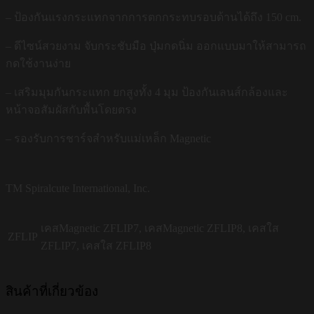
– ป้องกันแรงกระแทกจากการตกกระทบรอบด้านได้ถึง 150 cm.
– ดีไซน์สวยงาม จับกระชับมือ ปุ่มกดนิ่ม ออกแบบมาให้สามารถ
กดใช้งานง่าย
– เสริมมุมกันกระแทก ยกสูงทั้ง 4 มุม ป้องกันเลนส์กล้องและ
หน้าจอสัมผัสกับพื้นโดยตรง
– รองรับการชาร์จสำหรับแม่เหล็ก Magnetic
TM Spiralcute International, Inc.
เคสMagnetic ZFLIP7, เคสMagnetic ZFLIP8, เคสใส
ZFLIP
ZFLIP7, เคสใส ZFLIP8
สินค้าที่เกี่ยวข้อง