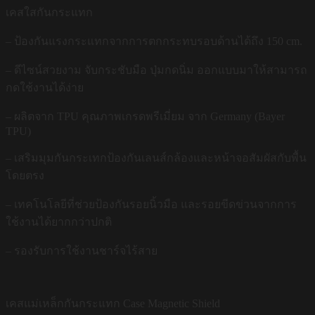
เคสใสกันกระแทก
– ป้องกันแรงกระแทกจากการตกกระทบรอบด้านได้ถึง 150 cm.
– ดีไซน์สวยงาม จับกระชับมือ ปุ่มกดนิ่ม ออกแบบมาให้สามารถ
กดใช้งานได้ง่าย
– ผลิตจาก TPU คุณภาพเกรดพรีเมี่ยม จาก Germany (Bayer
TPU)
– เสริมมุมกันกระเทกป้องกันเลนส์กล้องและหน้าจอสัมผัสกับพื้น
โดยตรง
– เทคโนโลยีที่ช่วยป้องกันรอยนิ้วมือ และรอยขีดข่วนจากการ
ใช้งานได้ยากกว่าปกติ
– รองรับการใช้งานชาร์จไร้สาย
เคสแม่เหล็กกันกระแทก Case Magnetic Shield