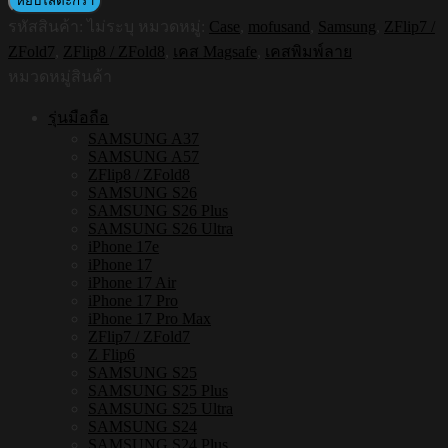
หยิบใส่ตะกร้า
SHIELD
รหัสสินค้า:
ไม่ระบุ
หมวดหมู่:
Case
,
mofusand
,
Samsung
,
ZFlip7 /
เคส
ZFold7
,
ZFlip8 / ZFold8
,
เคส Magsafe
,
เคสพิมพ์ลาย
ใส
หมวดหมู่สินค้า
กัน
กระแทก
รุ่นมือถือ
Samsung
SAMSUNG A37
ZFLIP8
SAMSUNG A57
/
ZFlip8 / ZFold8
ZFLIP7
SAMSUNG S26
รุ่น
SAMSUNG S26 Plus
Mofusand
SAMSUNG S26 Ultra
FS003
iPhone 17e
iPhone 17
ชิ้น
iPhone 17 Air
iPhone 17 Pro
iPhone 17 Pro Max
ZFlip7 / ZFold7
Z Flip6
SAMSUNG S25
SAMSUNG S25 Plus
SAMSUNG S25 Ultra
SAMSUNG S24
SAMSUNG S24 Plus