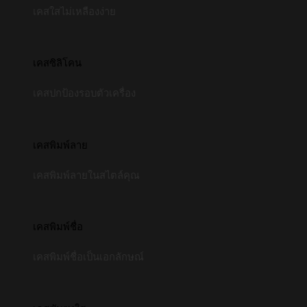
เคสใสไม่เหลืองง่าย
เคสซิลิโคน
เคสปกป้องรอบตัวเครื่อง
เคสพิมพ์ลาย
เคสพิมพ์ลายในสไตล์คุณ
เคสพิมพ์ชื่อ
เคสพิมพ์ชื่อเป็นเอกลักษณ์