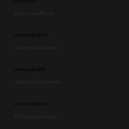
เคสซัมซุงใส
สวยนาน ไม่เหลืองง่าย
เคสซัมซุงพิมพ์ลาย
รวดลายสวยในสไตล์คุณ
เคสซัมซุงพิมพ์ชื่อ
เอกลักษณ์ในแบบของคุณ
เคส iPad พิมพ์ลาย
สวยในรูปแบบตัวคุณเอง