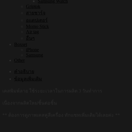
Samsung Watch
Griptok
สายชาร์จ
อแดปเตอร์
Momo Stick
Air tag
อื่นๆ
Boxset
iPhone
Samsung
Other
คำอธิบาย
ข้อมูลเพิ่มเติม
เคสพิมพ์ลาย ใช้ระยะเวลาในการผลิต 3 วันทำการ
เนื่องจากผลิตใหม่ชิ้นต่อชิ้น
** ต้องการดูภาพเคสคู่สีเครื่อง ทักแชทเพิ่มเติมได้เลยค่ะ **