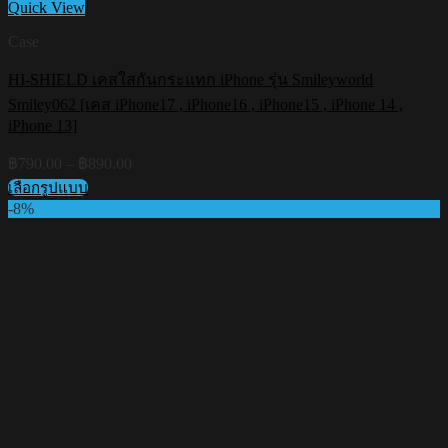
Quick View
Case
HI-SHIELD เคสใสกันกระแทก iPhone รุ่น Smileyworld
Smiley062 [เคส iPhone17 , iPhone16 , iPhone15 , iPhone 14 ,
iPhone 13]
Price
฿
790.00
–
฿
890.00
range:
เลือกรูปแบบ
฿790.00
This
-8%
through
product
฿890.00
has
multiple
variants.
The
options
may
be
chosen
on
the
product
page