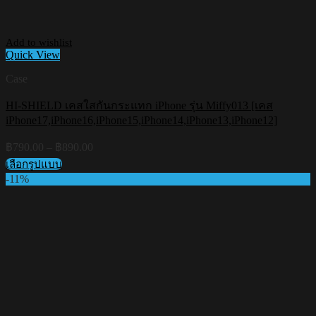
Add to wishlist
Quick View
Case
HI-SHIELD เคสใสกันกระแทก iPhone รุ่น Miffy013 [เคส
iPhone17,iPhone16,iPhone15,iPhone14,iPhone13,iPhone12]
Price
฿
790.00
–
฿
890.00
range:
เลือกรูปแบบ
฿790.00
This
-11%
through
product
฿890.00
has
multiple
variants.
The
options
may
be
chosen
on