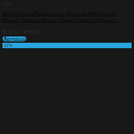
Case
HI-SHIELD เคสใสกันกระแทก iPhone รุ่น Miffy013 [เคส
iPhone17,iPhone16,iPhone15,iPhone14,iPhone13,iPhone12]
Price
฿
790.00
–
฿
890.00
range:
เลือกรูปแบบ
฿790.00
This
-11%
through
product
฿890.00
has
multiple
variants.
The
options
may
be
chosen
on
the
product
page