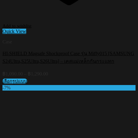
Add to wishlist
Quick View
Case
HI-SHIELD Magsafe Shockproof Case รุ่น Miffy015 [SAMSUNG
S24Ultra,S25Ultra,S26Ultra] – เคสแม่เหล็กกันกระแทก
Price
฿
1,090.00
–
฿
1,290.00
range:
เลือกรูปแบบ
฿1,090.00
This
-7%
through
product
฿1,290.00
has
multiple
variants.
The
options
may
be
chosen