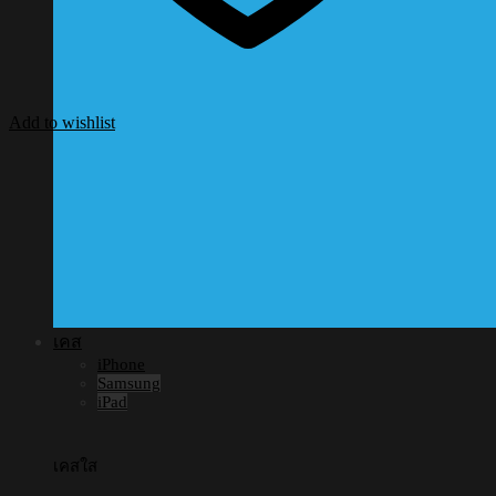
Add to wishlist
เคส
iPhone
Samsung
iPad
เคสใส