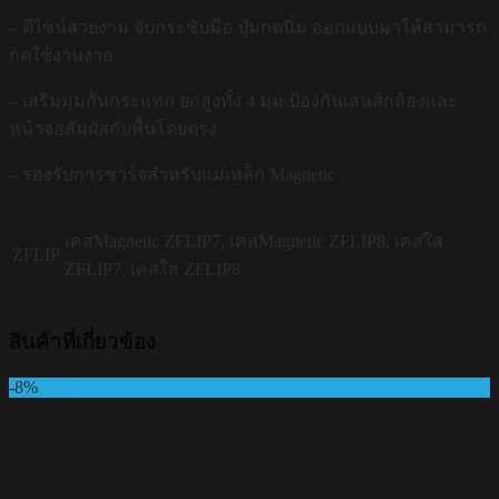
– ดีไซน์สวยงาม จับกระชับมือ ปุ่มกดนิ่ม ออกแบบมาให้สามารถ
กดใช้งานง่าย
– เสริมมุมกันกระแทก ยกสูงทั้ง 4 มุม ป้องกันเลนส์กล้องและ
หน้าจอสัมผัสกับพื้นโดยตรง
– รองรับการชาร์จสำหรับแม่เหล็ก Magnetic
เคสMagnetic ZFLIP7, เคสMagnetic ZFLIP8, เคสใส
ZFLIP
ZFLIP7, เคสใส ZFLIP8
สินค้าที่เกี่ยวข้อง
-8%