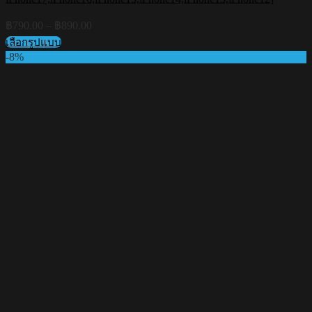
Price
฿
790.00
–
฿
890.00
range:
เลือกรูปแบบ
฿790.00
This
-8%
through
product
฿890.00
has
multiple
variants.
The
options
may
be
chosen
on
the
product
page