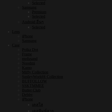
Selected
Samsung
Premium
Selected
Android อื่นๆ
Selected
Lens
iPhone
Samsung
Case
Polka Dot
Frame
mofusand
Noodmi
Kamo
Miffy Collection
SmileyWorld® Collection
BUFFOLLOW
SSKTMMEE
Butter Club
Debby
iPhone
เคสใส
เคสพิมพ์ลาย