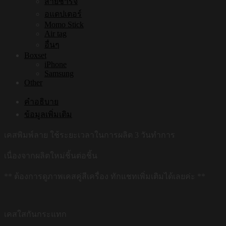
สายชาร์จ
อแดปเตอร์
Momo Stick
Air tag
อื่นๆ
Boxset
iPhone
Samsung
Other
คำอธิบาย
ข้อมูลเพิ่มเติม
เคสพิมพ์ลาย ใช้ระยะเวลาในการผลิต 3 วันทำการ
เนื่องจากผลิตใหม่ชิ้นต่อชิ้น
** ต้องการดูภาพเคสคู่สีเครื่อง ทักแชทเพิ่มเติมได้เลยค่ะ **
เคสใสกันกระแทก