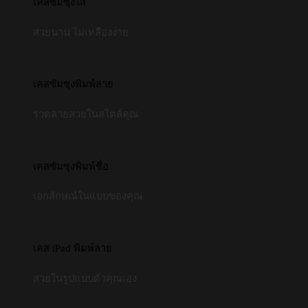
เคสซัมซุงใส
สวยนาน ไม่เหลืองง่าย
เคสซัมซุงพิมพ์ลาย
รวดลายสวยในสไตล์คุณ
เคสซัมซุงพิมพ์ชื่อ
เอกลักษณ์ในแบบของคุณ
เคส iPad พิมพ์ลาย
สวยในรูปแบบตัวคุณเอง