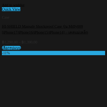
Add to wishlist
Quick View
Case
HI-SHIELD Magsafe Shockproof Case รุ่น Miffy009
[iPhone17/iPhone16/iPhone15/iPhone14] – เคสแม่เหล็ก
Price
฿
1,290.00
–
฿
1,390.00
range:
เลือกรูปแบบ
฿1,290.00
This
-11%
through
product
฿1,390.00
has
multiple
variants.
The
options
may
be
chosen
on
the
product