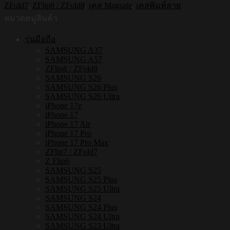
ZFold7
,
ZFlip8 / ZFold8
,
เคส Magsafe
,
เคสพิมพ์ลาย
ใส
หมวดหมู่สินค้า
กัน
กระแทก
รุ่นมือถือ
Samsung
SAMSUNG A37
ZFLIP8
SAMSUNG A57
/
ZFlip8 / ZFold8
ZFLIP7
SAMSUNG S26
รุ่น
SAMSUNG S26 Plus
Polka
SAMSUNG S26 Ultra
Dot
iPhone 17e
S189
iPhone 17
iPhone 17 Air
ชิ้น
iPhone 17 Pro
iPhone 17 Pro Max
ZFlip7 / ZFold7
Z Flip6
SAMSUNG S25
SAMSUNG S25 Plus
SAMSUNG S25 Ultra
SAMSUNG S24
SAMSUNG S24 Plus
SAMSUNG S24 Ultra
SAMSUNG S23 Ultra