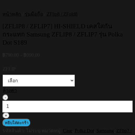
หน้าหลัก
/
รุ่นมือถือ
/
ZFlip8 / ZFold8
[ZFLIP8 / ZFLIP7] HI-SHIELD เคสใสกัน
กระแทก Samsung ZFLIP8 / ZFLIP7 รุ่น Polka
Dot S189
Price
฿
790.00
–
฿
990.00
range:
฿790.00
ZFLIP
through
฿990.00
ล้างค่า
จำนวน
[ZFLIP8
/
ZFLIP7]
HI-
หยิบใส่ตะกร้า
SHIELD
รหัสสินค้า:
ไม่ระบุ
หมวดหมู่:
Case
,
Polka Dot
,
Samsung
,
ZFlip7 /
เคส