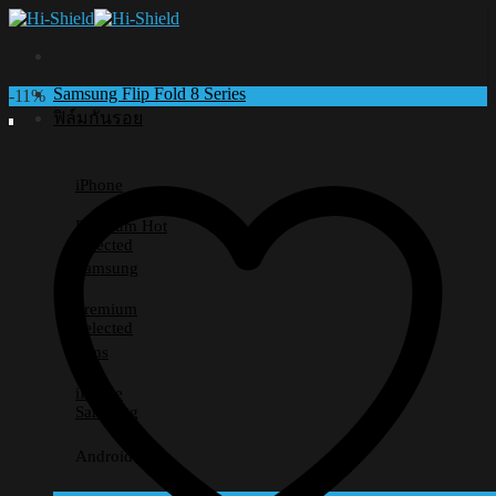
Skip
to
content
Samsung Flip Fold 8 Series
-11%
ฟิล์มกันรอย
iPhone
Premium
Selected
Samsung
Premium
Selected
Lens
iPhone
Samsung
Android อื่นๆ