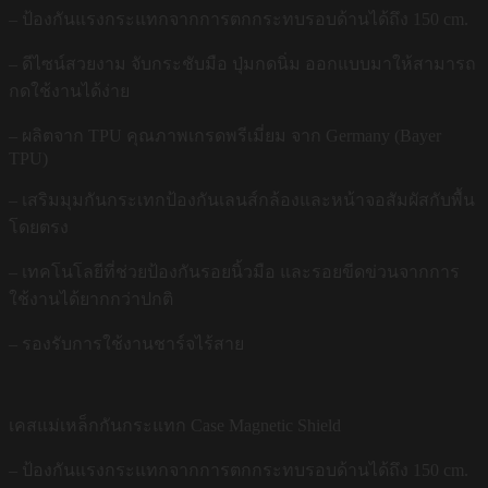
– ป้องกันแรงกระแทกจากการตกกระทบรอบด้านได้ถึง 150 cm.
– ดีไซน์สวยงาม จับกระชับมือ ปุ่มกดนิ่ม ออกแบบมาให้สามารถ
กดใช้งานได้ง่าย
– ผลิตจาก TPU คุณภาพเกรดพรีเมี่ยม จาก Germany (Bayer
TPU)
– เสริมมุมกันกระเทกป้องกันเลนส์กล้องและหน้าจอสัมผัสกับพื้น
โดยตรง
– เทคโนโลยีที่ช่วยป้องกันรอยนิ้วมือ และรอยขีดข่วนจากการ
ใช้งานได้ยากกว่าปกติ
– รองรับการใช้งานชาร์จไร้สาย
เคสแม่เหล็กกันกระแทก Case Magnetic Shield
– ป้องกันแรงกระแทกจากการตกกระทบรอบด้านได้ถึง 150 cm.