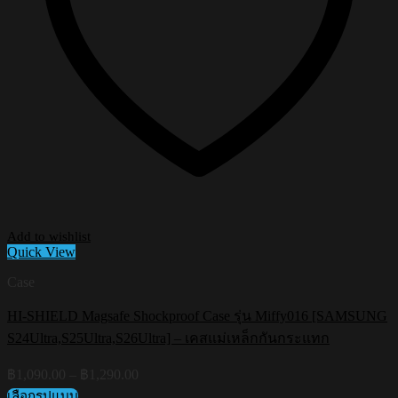
Add to wishlist
Quick View
Case
HI-SHIELD Magsafe Shockproof Case รุ่น Miffy016 [SAMSUNG
S24Ultra,S25Ultra,S26Ultra] – เคสแม่เหล็กกันกระแทก
Price
฿
1,090.00
–
฿
1,290.00
range:
เลือกรูปแบบ