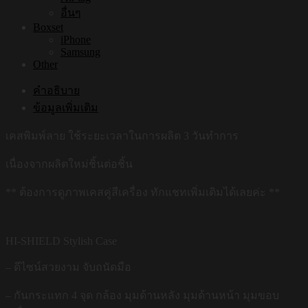
อื่นๆ
Boxset
iPhone
Samsung
Other
คำอธิบาย
ข้อมูลเพิ่มเติม
เคสพิมพ์ลาย ใช้ระยะเวลาในการผลิต 3 วันทำการ
เนื่องจากผลิตใหม่ชิ้นต่อชิ้น
** ต้องการดูภาพเคสคู่สีเครื่อง ทักแชทเพิ่มเติมได้เลยค่ะ **
HI-SHIELD Stylish Case
– ดีไซน์สวยงาม จับถนัดมือ
– กันกระแทก 4 จุด กล้อง มุมด้านหลัง มุมด้านหน้า มุมขอบ