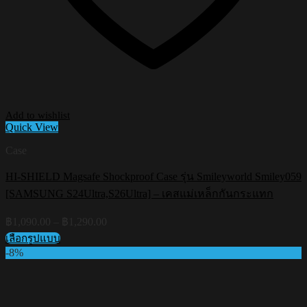
Add to wishlist
Quick View
Case
HI-SHIELD Magsafe Shockproof Case รุ่น Smileyworld Smiley059
[SAMSUNG S24Ultra,S26Ultra] – เคสแม่เหล็กกันกระแทก
Price
฿
1,090.00
–
฿
1,290.00
range:
เลือกรูปแบบ
฿1,090.00
This
-8%
through
product
฿1,290.00
has
multiple
variants.