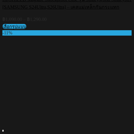
[SAMSUNG S24Ultra,S26Ultra] – เคสแม่เหล็กกันกระแทก
Price
฿
1,090.00
–
฿
1,290.00
range:
เลือกรูปแบบ
฿1,090.00
This
-11%
through
product
฿1,290.00
has
multiple
variants.
The
options
may
be
chosen
on
the
product
page