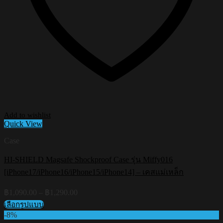
Add to wishlist
Quick View
Case
HI-SHIELD Magsafe Shockproof Case รุ่น Miffy016
[iPhone17/iPhone16/iPhone15/iPhone14] – เคสแม่เหล็ก
Price
฿
1,090.00
–
฿
1,290.00
range:
เลือกรูปแบบ
฿1,090.00
This
-8%
through