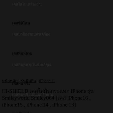
เคสใสไม่เหลืองง่าย
เคสซิลิโคน
เคสปกป้องรอบตัวเครื่อง
เคสพิมพ์ลาย
เคสพิมพ์ลายในสไตล์คุณ
หน้าหลัก
/
รุ่นมือถือ
/
iPhone 11
เคสพิมพ์ชื่อ
HI-SHIELD เคสใสกันกระแทก iPhone รุ่น
เคสพิมพ์ชื่อเป็นเอกลักษณ์
Smileyworld Smiley064 [เคส iPhone16 ,
iPhone15 , iPhone 14 , iPhone 13]