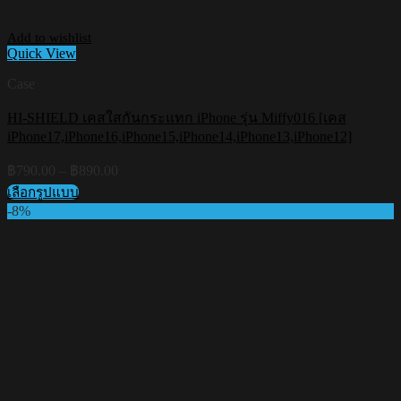
Add to wishlist
Quick View
Case
HI-SHIELD เคสใสกันกระแทก iPhone รุ่น Miffy016 [เคส
iPhone17,iPhone16,iPhone15,iPhone14,iPhone13,iPhone12]
Price
฿
790.00
–
฿
890.00
range:
เลือกรูปแบบ
฿790.00
This
-8%
through
product
฿890.00
has
multiple
variants.
The
options
may
be
chosen
on
the