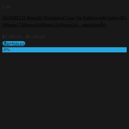
Case
HI-SHIELD Magsafe Shockproof Case รุ่น Smileyworld Smiley061
[iPhone17/iPhone16/iPhone15/iPhone14] – เคสแม่เหล็ก
Price
฿
1,090.00
–
฿
1,390.00
range:
เลือกรูปแบบ
฿1,090.00
This
-8%
through
product
฿1,390.00
has
multiple
variants.
The
options
may
be
chosen
on
the
product
page