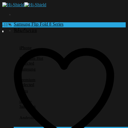
Skip
to
content
Samsung Flip Fold 8 Series
-11%
ฟิล์มกันรอย
iPhone
Premium
Selected
Samsung
Premium
Selected
Lens
iPhone
Samsung
Android อื่นๆ