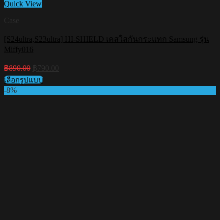
Quick View
Case
[S24ultra,S23ultra] HI-SHIELD เคสใสกันกระแทก Samsung รุ่น
Miffy016
Original
Current
฿
890.00
฿
790.00
price
price
เลือกรูปแบบ
was:
is:
This
-8%
฿890.00.
฿790.00.
product
has
multiple
variants.
The
options
may
be
chosen
on
the
product
page