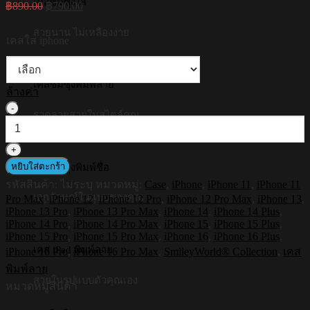
เคสซัมซุงใส
Original
Current
฿
890.00
฿
790.00
price
price
was:
is:
สวยนาน ไม่เหลืองง่าย
เคสใส iphone
฿890.00.
฿790.00.
เคสซัมซุงพิมพ์ลาย
ล้างค่า
จำนวน
รวดลายสวยในสไตล์คุณ
HI-
SHIELD
เคส
หยิบใส่ตะกร้า
เคสซัมซุงพิมพ์ชื่อ
ใส
รหัสสินค้า:
ไม่ระบุ
หมวดหมู่:
Case
,
iPhone
,
iPhone 11
,
iPhone 11
กัน
เอกลักษณ์ในแบบของคุณ
Pro Max
,
iPhone 12
,
iPhone 12 Pro
,
iPhone 12 Pro Max
,
iPhone 13
,
กระแทก
iPhone 13 Pro
,
iPhone 13 Pro Max
,
iPhone 14
,
iPhone 14 Plus
,
iPhone
iPhone 14 Pro
,
iPhone 14 Pro Max
,
iPhone 15
,
iPhone 15 Plus
,
รุ่น
iPhone 15 Pro
,
iPhone 15 Pro Max
,
iPhone 16
,
iPhone 16 Plus
,
Smileyworld
เคส iPad พิมพ์ลาย
iPhone 16 Pro
,
iPhone 16 Pro Max
,
SmileyWorld® Collection
,
เคส
Smiley064
พิมพ์ลาย
[เคส
สวยในรูปแบบตัวคุณเอง
หมวดหมู่สินค้า
iPhone16
,