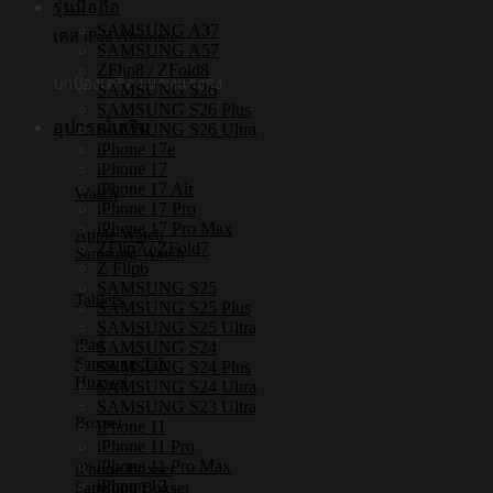
รุ่นมือถือ
iPhone15
,
SAMSUNG A37
เคส iPad Absolute
iPhone
SAMSUNG A57
14
ZFlip8 / ZFold8
ปกป้องเครื่อง แข็งแรงสูง
,
SAMSUNG S26
iPhone
SAMSUNG S26 Plus
13]
อุปกรณ์เสริม
SAMSUNG S26 Ultra
iPhone 17e
ชิ้น
iPhone 17
iPhone 17 Air
Watch
iPhone 17 Pro
iPhone 17 Pro Max
Apple Watch
ZFlip7 / ZFold7
Samsung Watch
Z Flip6
SAMSUNG S25
Tablets
SAMSUNG S25 Plus
SAMSUNG S25 Ultra
iPad
SAMSUNG S24
Samsung Tab
SAMSUNG S24 Plus
Huawei
SAMSUNG S24 Ultra
SAMSUNG S23 Ultra
Boxset
iPhone 11
iPhone 11 Pro
iPhone 11 Pro Max
iPhone Boxset
iPhone 12
Samsung Boxset