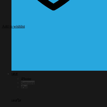
Add to wishlist
เคส
iPhone
Samsung
iPad
เคสใส