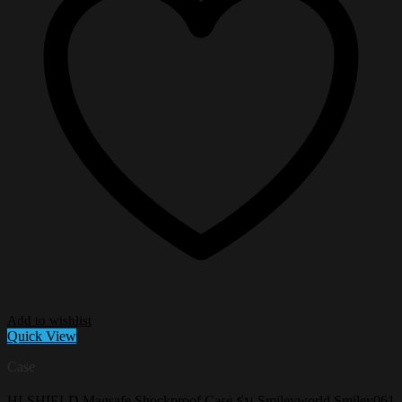
Add to wishlist
Quick View
Case
HI-SHIELD Magsafe Shockproof Case รุ่น Smileyworld Smiley061