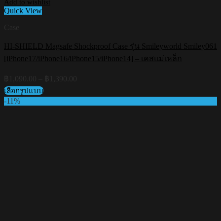
Add to wishlist
Quick View
Case
HI-SHIELD Magsafe Shockproof Case รุ่น Smileyworld Smiley061
[iPhone17/iPhone16/iPhone15/iPhone14] – เคสแม่เหล็ก
Price
฿
1,090.00
–
฿
1,390.00
range:
เลือกรูปแบบ
฿1,090.00
This
-11%
through
product
฿1,390.00
has
multiple
variants.
The
options
may
be
chosen
on
the
product
page