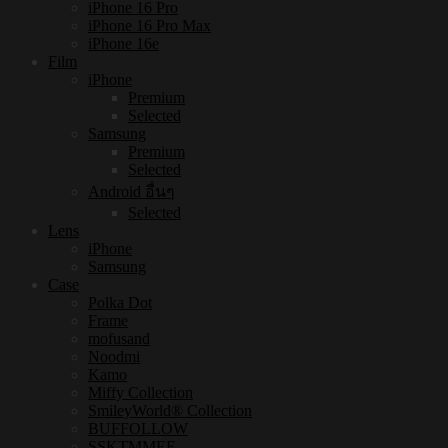
iPhone 16 Pro
iPhone 16 Pro Max
iPhone 16e
Film
iPhone
Premium
Selected
Samsung
Premium
Selected
Android อื่นๆ
Selected
Lens
iPhone
Samsung
Case
Polka Dot
Frame
mofusand
Noodmi
Kamo
Miffy Collection
SmileyWorld® Collection
BUFFOLLOW
SSKTMMEE