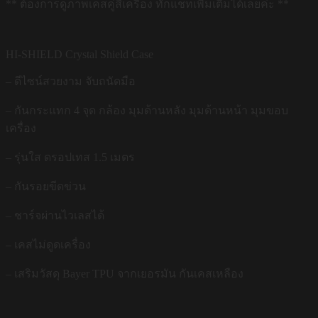
** ต้องการดูภาพเคสคู่สีเครื่อง ทักแชทเพิ่มเติมได้เลยค่ะ **
HI-SHIELD Crystal Shield Case
– ดีไซน์สวยงาม จับถนัดมือ
– กันกระแทก 4 จุด กล้อง มุมด้านหลัง มุมด้านหน้า มุมขอบ
เครื่อง
– รุ่นใส ดรอปเทส 1.5 เมตร
– กันรอยขีดข่วน
– ชาร์จผ่านไวเลสได้
– เคสไม่ดูดเครื่อง
– เสริมวัสดุ Bayer TPU จากเยอรมัน กันเคสเหลือง