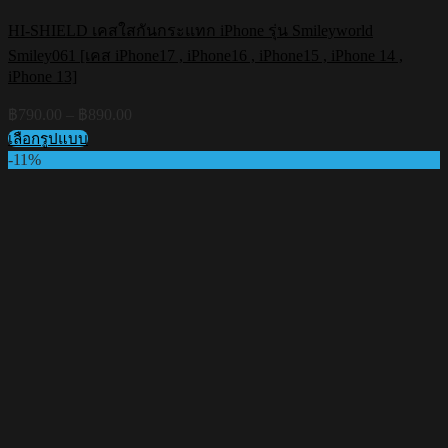
HI-SHIELD เคสใสกันกระแทก iPhone รุ่น Smileyworld
Smiley061 [เคส iPhone17 , iPhone16 , iPhone15 , iPhone 14 ,
iPhone 13]
Price
฿
790.00
–
฿
890.00
range:
เลือกรูปแบบ
฿790.00
This
-11%
through
product
฿890.00
has
multiple
variants.
The
options
may
be
chosen
on
the
product
page