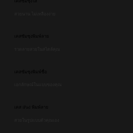
เคสซัมซุงใส
สวยนาน ไม่เหลืองง่าย
เคสซัมซุงพิมพ์ลาย
รวดลายสวยในสไตล์คุณ
เคสซัมซุงพิมพ์ชื่อ
เอกลักษณ์ในแบบของคุณ
เคส iPad พิมพ์ลาย
สวยในรูปแบบตัวคุณเอง