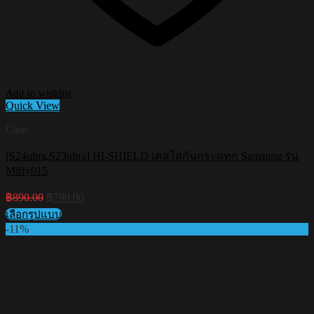
Add to wishlist
Quick View
Case
[S24ultra,S23ultra] HI-SHIELD เคสใสกันกระแทก Samsung รุ่น
Miffy015
Original
Current
฿
890.00
฿
790.00
price
price
เลือกรูปแบบ
was:
is:
This
-11%
฿890.00.
฿790.00.
product
has
multiple
variants.
The
options