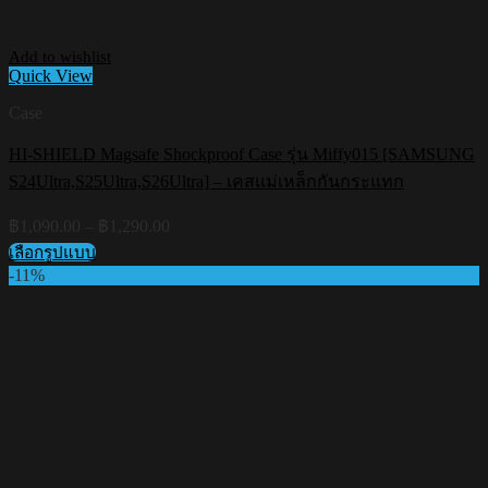
Add to wishlist
Quick View
Case
HI-SHIELD Magsafe Shockproof Case รุ่น Miffy015 [SAMSUNG
S24Ultra,S25Ultra,S26Ultra] – เคสแม่เหล็กกันกระแทก
Price
฿
1,090.00
–
฿
1,290.00
range:
เลือกรูปแบบ
฿1,090.00
This
-11%
through
product
฿1,290.00
has
multiple
variants.
The
options
may
be
chosen
on