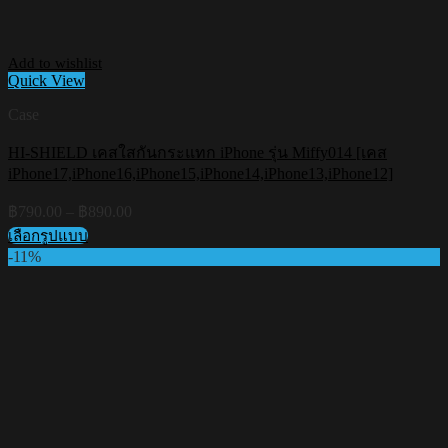
Add to wishlist
Quick View
Case
HI-SHIELD เคสใสกันกระแทก iPhone รุ่น Miffy014 [เคส
iPhone17,iPhone16,iPhone15,iPhone14,iPhone13,iPhone12]
Price
฿
790.00
–
฿
890.00
range:
เลือกรูปแบบ
฿790.00
This
-11%
through
product
฿890.00
has
multiple
variants.
The
options
may
be
chosen
on