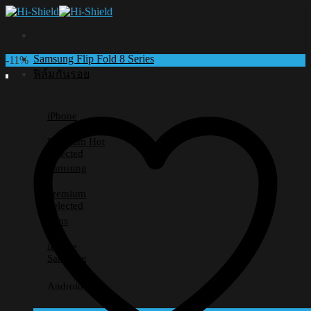
Skip
to
content
Samsung Flip Fold 8 Series
-11%
ฟิล์มกันรอย
iPhone
Premium
Selected
Samsung
Premium
Selected
Lens
iPhone
Samsung
Android อื่นๆ