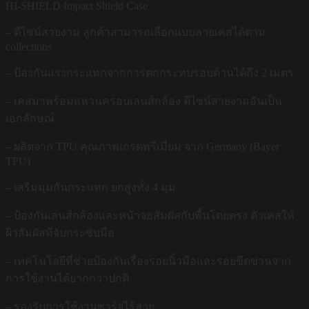
HI-SHIELD Impact Shield Case
– ดีไซน์สวยงาม ลูกค้าสามารถเลือกแบบลายเคสได้ตาม
collections
– ป้องกันแรงกระแทกจากการตกกระทบรอบด้านได้ถึง 2 เมตร
– เคสมาพร้อมแหวนครอบเลนส์กล้อง ดีไซน์สวยงามอันเป็น
เอกลักษณ์
– ผลิตจาก TPU คุณภาพเกรดพรีเมี่ยม จาก Germany (Bayer
TPU)
– เสริมมุมกันกระแทก ยกสูงทั้ง 4 มุม
– ป้องกันเลนส์กล้องและหน้าจอสัมผัสกับพื้นโดยตรง ตัวเคสให้
ผิวสัมผัสที่จับกระชับมือ
– เทคโนโลยีที่ช่วยป้องกันเรื่องรอยนิ้วมือและรอยขีดข่วนจาก
การใช้งานได้ยากกว่าปกติ
– รองรับการใช้งานชาร์จไร้สาย