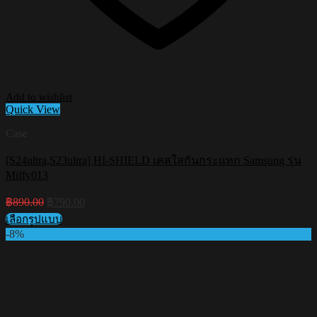
Add to wishlist
Quick View
Case
[S24ultra,S23ultra] HI-SHIELD เคสใสกันกระแทก Samsung รุ่น
Miffy013
Original
Current
฿
890.00
฿
790.00
price
price
เลือกรูปแบบ
was:
is:
This
-8%
฿890.00.
฿790.00.
product
has
multiple
variants.
The
options