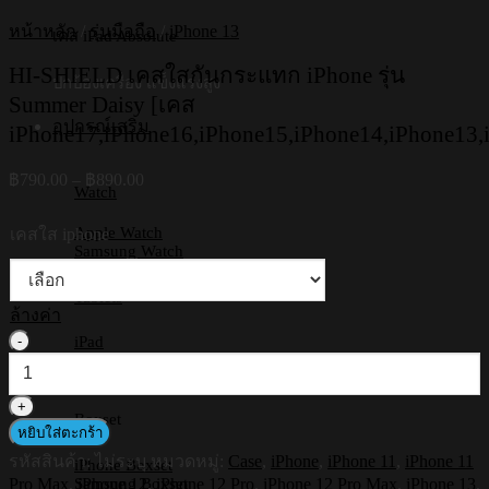
หน้าหลัก
/
รุ่นมือถือ
/
iPhone 13
เคส iPad Absolute
HI-SHIELD เคสใสกันกระแทก iPhone รุ่น
ปกป้องเครื่อง แข็งแรงสูง
Summer Daisy [เคส
อุปกรณ์เสริม
iPhone17,iPhone16,iPhone15,iPhone14,iPhone13,
Price
฿
790.00
–
฿
890.00
Watch
range:
฿790.00
Apple Watch
เคสใส iphone
through
Samsung Watch
฿890.00
Tablets
ล้างค่า
จำนวน
iPad
Samsung Tab
HI-
Huawei
SHIELD
เคส
Boxset
หยิบใส่ตะกร้า
ใส
รหัสสินค้า:
ไม่ระบุ
หมวดหมู่:
Case
,
iPhone
,
iPhone 11
,
iPhone 11
กัน
iPhone Boxset
Pro Max
,
iPhone 12
,
iPhone 12 Pro
,
iPhone 12 Pro Max
,
iPhone 13
,
Samsung Boxset