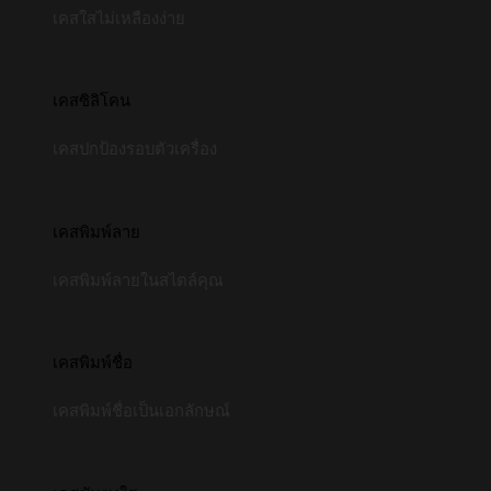
เคสใสไม่เหลืองง่าย
เคสซิลิโคน
เคสปกป้องรอบตัวเครื่อง
เคสพิมพ์ลาย
เคสพิมพ์ลายในสไตล์คุณ
เคสพิมพ์ชื่อ
เคสพิมพ์ชื่อเป็นเอกลักษณ์