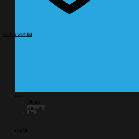
Add to wishlist
เคส
iPhone
Samsung
iPad
เคสใส