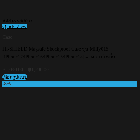
Add to wishlist
Quick View
Case
HI-SHIELD Magsafe Shockproof Case รุ่น Miffy015
[iPhone17/iPhone16/iPhone15/iPhone14] – เคสแม่เหล็ก
Price
฿
1,090.00
–
฿
1,290.00
range:
เลือกรูปแบบ
฿1,090.00
This
-8%
through
product
฿1,290.00
has
multiple
variants.
The
options
may
be
chosen
on