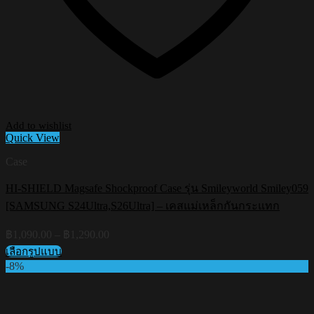
Add to wishlist
Quick View
Case
HI-SHIELD Magsafe Shockproof Case รุ่น Smileyworld Smiley059
[SAMSUNG S24Ultra,S26Ultra] – เคสแม่เหล็กกันกระแทก
Price
฿
1,090.00
–
฿
1,290.00
range:
เลือกรูปแบบ
฿1,090.00
This
-8%
through
product
฿1,290.00
has
multiple