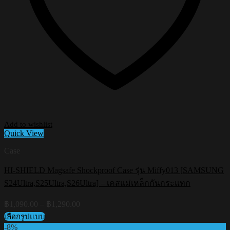
Add to wishlist
Quick View
Case
HI-SHIELD Magsafe Shockproof Case รุ่น Miffy013 [SAMSUNG
S24Ultra,S25Ultra,S26Ultra] – เคสแม่เหล็กกันกระแทก
Price
฿
1,090.00
–
฿
1,290.00
range:
เลือกรูปแบบ
฿1,090.00
This
-8%