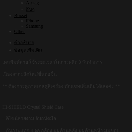
Air tag
อื่นๆ
Boxset
iPhone
Samsung
Other
คำอธิบาย
ข้อมูลเพิ่มเติม
เคสพิมพ์ลาย ใช้ระยะเวลาในการผลิต 3 วันทำการ
เนื่องจากผลิตใหม่ชิ้นต่อชิ้น
** ต้องการดูภาพเคสคู่สีเครื่อง ทักแชทเพิ่มเติมได้เลยค่ะ **
HI-SHIELD Crystal Shield Case
– ดีไซน์สวยงาม จับถนัดมือ
– กันกระแทก 4 จุด กล้อง มุมด้านหลัง มุมด้านหน้า มุมขอบ