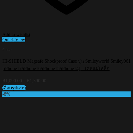
Add to wishlist
Quick View
Case
HI-SHIELD Magsafe Shockproof Case รุ่น Smileyworld Smiley061
[iPhone17/iPhone16/iPhone15/iPhone14] – เคสแม่เหล็ก
Price
฿
1,090.00
–
฿
1,390.00
range:
เลือกรูปแบบ
฿1,090.00
This
-8%
through
product
฿1,390.00
has
multiple
variants.
The
options
may