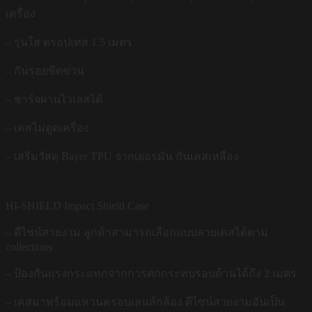
เครื่อง
– รุ่นใส ดรอปเทส 1.5 เมตร
– กันรอยขีดข่วน
– ชาร์จผ่านไวเลสได้
– เคสไม่ดูดเครื่อง
– เสริมวัสดุ Bayer TPU จากเยอรมัน กันเคสเหลือง
HI-SHIELD Impact Shield Case
– ดีไซน์สวยงาม ลูกค้าสามารถเลือกแบบลายเคสได้ตาม
collections
– ป้องกันแรงกระแทกจากการตกกระทบรอบด้านได้ถึง 2 เมตร
– เคสมาพร้อมแหวนครอบเลนส์กล้อง ดีไซน์สวยงามอันเป็น