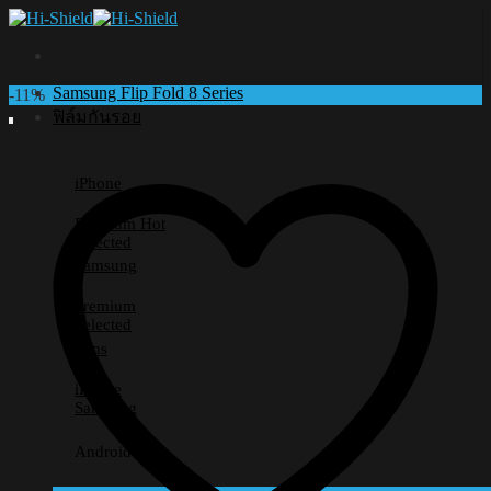
Skip
to
content
Samsung Flip Fold 8 Series
-11%
ฟิล์มกันรอย
iPhone
Premium
Selected
Samsung
Premium
Selected
Lens
iPhone
Samsung
Android อื่นๆ