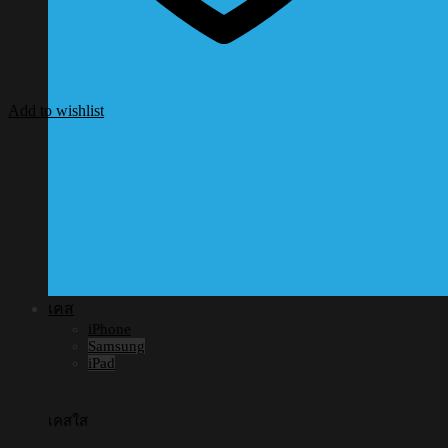
Add to wishlist
เคส
iPhone
Samsung
iPad
เคสใส