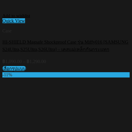
Add to wishlist
Quick View
Case
HI-SHIELD Magsafe Shockproof Case รุ่น Miffy016 [SAMSUNG
S24Ultra,S25Ultra,S26Ultra] – เคสแม่เหล็กกันกระแทก
Price
฿
1,090.00
–
฿
1,290.00
range:
เลือกรูปแบบ
฿1,090.00
This
-11%
through
product
฿1,290.00
has
multiple
variants.
The
options
may
be
chosen
on