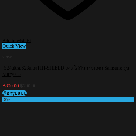
Add to wishlist
Quick View
Case
[S24ultra,S23ultra] HI-SHIELD เคสใสกันกระแทก Samsung รุ่น
Miffy015
Original
Current
฿
890.00
฿
790.00
price
price
เลือกรูปแบบ
was:
is:
This
-8%
฿890.00.
฿790.00.
product
has
multiple
variants.
The
options