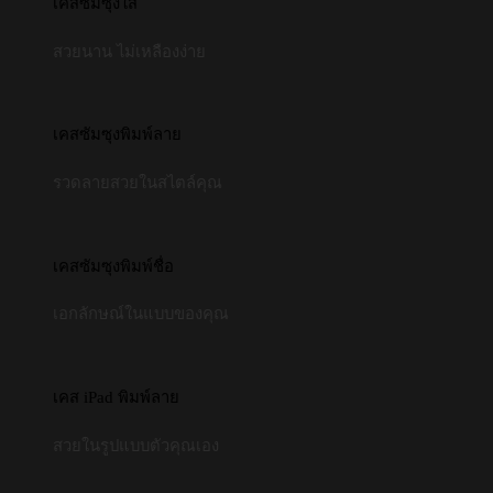
เคสซัมซุงใส
สวยนาน ไม่เหลืองง่าย
เคสซัมซุงพิมพ์ลาย
รวดลายสวยในสไตล์คุณ
เคสซัมซุงพิมพ์ชื่อ
เอกลักษณ์ในแบบของคุณ
เคส iPad พิมพ์ลาย
สวยในรูปแบบตัวคุณเอง