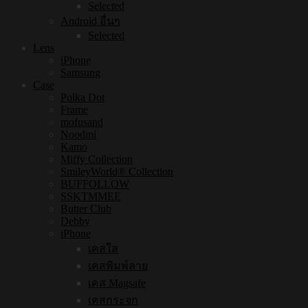
Selected
Android อื่นๆ
Selected
Lens
iPhone
Samsung
Case
Polka Dot
Frame
mofusand
Noodmi
Kamo
Miffy Collection
SmileyWorld® Collection
BUFFOLLOW
SSKTMMEE
Butter Club
Debby
iPhone
เคสใส
เคสพิมพ์ลาย
เคส Magsafe
เคสกระจก