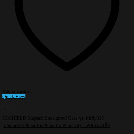
Add to wishlist
Quick View
Case
HI-SHIELD Magsafe Shockproof Case รุ่น Miffy015
[iPhone17/iPhone16/iPhone15/iPhone14] – เคสแม่เหล็ก