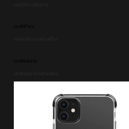
เคสใสไม่เหลืองง่าย
เคสซิลิโคน
เคสปกป้องรอบตัวเครื่อง
เคสพิมพ์ลาย
เคสพิมพ์ลายในสไตล์คุณ