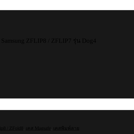
Samsung ZFLIP8 / ZFLIP7 รุ่น Dog4
ip8 / ZFold8
,
เคส Magsafe
,
เคสพิมพ์ลาย