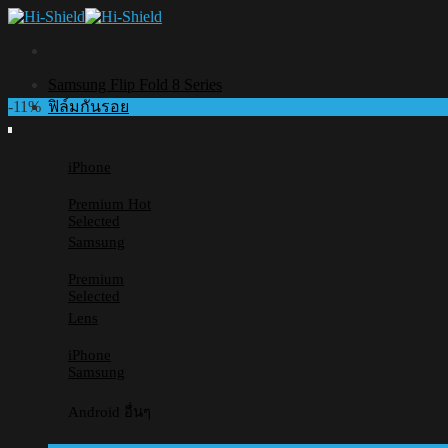
Skip
to
content
Samsung Flip Fold 8 Series
-11%
ฟิล์มกันรอย
iPhone
Premium
Selected
Samsung
Premium
Selected
Lens
iPhone
Samsung
Android อื่นๆ