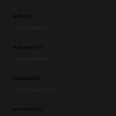
เคสซัมซุงใส
สวยนาน ไม่เหลืองง่าย
เคสซัมซุงพิมพ์ลาย
รวดลายสวยในสไตล์คุณ
เคสซัมซุงพิมพ์ชื่อ
เอกลักษณ์ในแบบของคุณ
เคส iPad พิมพ์ลาย