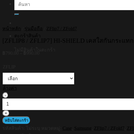
ค้นหา:
หน้าหลัก
/
รุ่นมือถือ
/
ZFlip7 / ZFold7
ตะกร้าสินค้า
[ZFLIP8 / ZFLIP7] HI-SHIELD เคสใสกันกระแทก 
ไม่มีสินค้าในตะกร้า
Price
฿
790.00
–
฿
990.00
range:
฿790.00
ZFLIP
through
฿990.00
ล้างค่า
จำนวน
[ZFLIP8
/
ZFLIP7]
HI-
หยิบใส่ตะกร้า
SHIELD
รหัสสินค้า:
ไม่ระบุ
หมวดหมู่:
Case
,
Samsung
,
ZFlip7 / ZFold7
,
ZFl
เคส