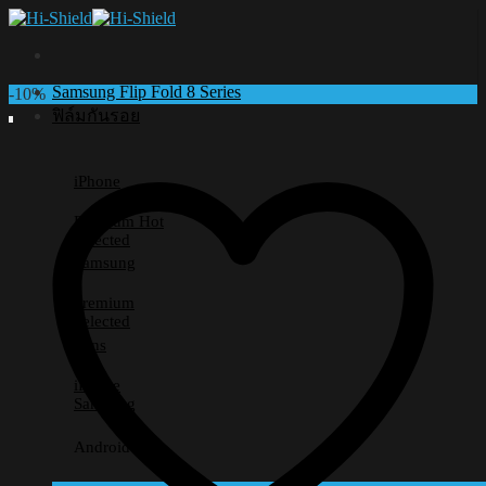
Skip
to
content
Samsung Flip Fold 8 Series
-10%
ฟิล์มกันรอย
iPhone
Premium
Selected
Samsung
Premium
Selected
Lens
iPhone
Samsung
Android อื่นๆ