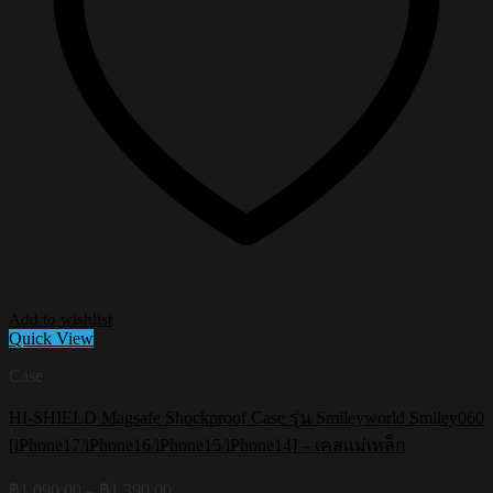
Add to wishlist
Quick View
Case
HI-SHIELD Magsafe Shockproof Case รุ่น Smileyworld Smiley060
[iPhone17/iPhone16/iPhone15/iPhone14] – เคสแม่เหล็ก
Price
฿
1,090.00
–
฿
1,390.00