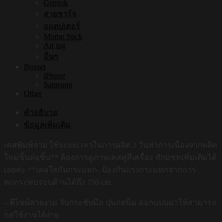
Griptok
สายชาร์จ
อแดปเตอร์
Momo Stick
Air tag
อื่นๆ
Boxset
iPhone
Samsung
Other
คำอธิบาย
ข้อมูลเพิ่มเติม
เคสพิมพ์ลาย ใช้ระยะเวลาในการผลิต 3 วันทำการเนื่องจากผลิต
ใหม่ชิ้นต่อชิ้น** ต้องการดูภาพเคสคู่สีเครื่อง ทักแชทเพิ่มเติมได้
เลยค่ะ **เคสใสกันกระแทก- ป้องกันแรงกระแทกจากการ
ตกกระทบรอบด้านได้ถึง 150 cm.
– ดีไซน์สวยงาม จับกระชับมือ ปุ่มกดนิ่ม ออกแบบมาให้สามารถ
กดใช้งานได้ง่าย