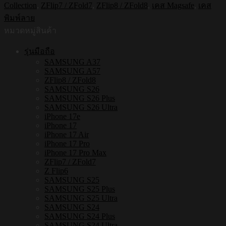
Collection
,
ZFlip7 / ZFold7
,
ZFlip8 / ZFold8
,
เคส Magsafe
,
เคส
ใส
พิมพ์ลาย
กัน
หมวดหมู่สินค้า
กระแทก
Samsung
รุ่นมือถือ
ZFLIP8
SAMSUNG A37
/
SAMSUNG A57
ZFLIP7
ZFlip8 / ZFold8
รุ่น
SAMSUNG S26
Smiley021
SAMSUNG S26 Plus
ชิ้น
SAMSUNG S26 Ultra
iPhone 17e
iPhone 17
iPhone 17 Air
iPhone 17 Pro
iPhone 17 Pro Max
ZFlip7 / ZFold7
Z Flip6
SAMSUNG S25
SAMSUNG S25 Plus
SAMSUNG S25 Ultra
SAMSUNG S24
SAMSUNG S24 Plus
SAMSUNG S24 Ultra