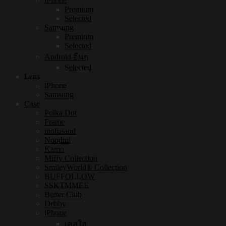
iPhone
Premium
Selected
Samsung
Premium
Selected
Android อื่นๆ
Selected
Lens
iPhone
Samsung
Case
Polka Dot
Frame
mofusand
Noodmi
Kamo
Miffy Collection
SmileyWorld® Collection
BUFFOLLOW
SSKTMMEE
Butter Club
Debby
iPhone
เคสใส