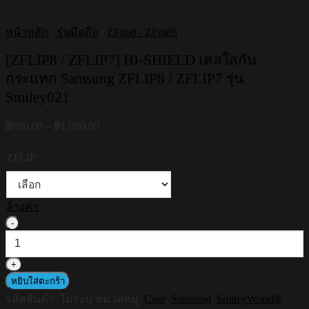
หน้าหลัก
/
รุ่นมือถือ
/
ZFlip8 / ZFold8
[ZFLIP8 / ZFLIP7] HI-SHIELD เคสใสกัน
กระแทก Samsung ZFLIP8 / ZFLIP7 รุ่น
Smiley021
Price
฿
890.00
–
฿
1,090.00
range:
฿890.00
ZFLIP
through
฿1,090.00
ล้างค่า
จำนวน
[ZFLIP8
/
ZFLIP7]
HI-
หยิบใส่ตะกร้า
SHIELD
รหัสสินค้า:
ไม่ระบุ
หมวดหมู่:
Case
,
Samsung
,
SmileyWorld®
เคส