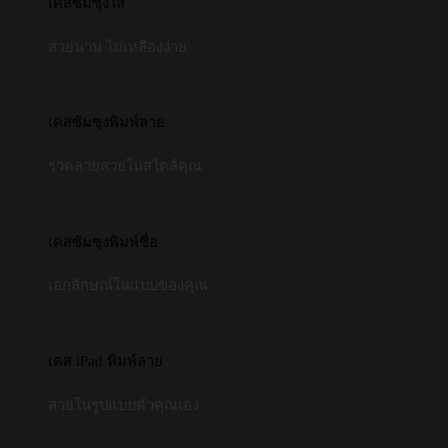
เคสซัมซุงใส
สวยนาน ไม่เหลืองง่าย
เคสซัมซุงพิมพ์ลาย
รวดลายสวยในสไตล์คุณ
เคสซัมซุงพิมพ์ชื่อ
เอกลักษณ์ในแบบของคุณ
เคส iPad พิมพ์ลาย
สวยในรูปแบบตัวคุณเอง