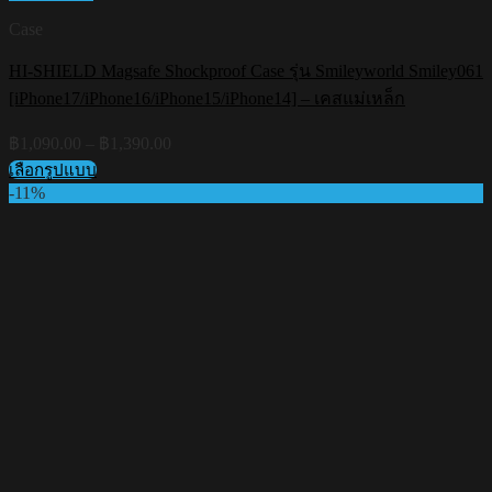
Case
HI-SHIELD Magsafe Shockproof Case รุ่น Smileyworld Smiley061
[iPhone17/iPhone16/iPhone15/iPhone14] – เคสแม่เหล็ก
Price
฿
1,090.00
–
฿
1,390.00
range:
เลือกรูปแบบ
฿1,090.00
This
-11%
through
product
฿1,390.00
has
multiple
variants.
The
options
may
be
chosen
on
the
product
page