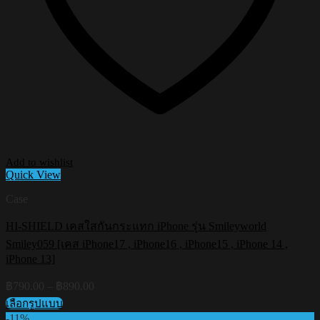
Add to wishlist
Quick View
Case
HI-SHIELD เคสใสกันกระแทก iPhone รุ่น Smileyworld
Smiley059 [เคส iPhone17 , iPhone16 , iPhone15 , iPhone 14 ,
iPhone 13]
Price
฿
790.00
–
฿
890.00
range:
เลือกรูปแบบ
฿790.00
This
-11%