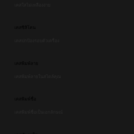
เคสใสไม่เหลืองง่าย
เคสซิลิโคน
เคสปกป้องรอบตัวเครื่อง
เคสพิมพ์ลาย
เคสพิมพ์ลายในสไตล์คุณ
เคสพิมพ์ชื่อ
เคสพิมพ์ชื่อเป็นเอกลักษณ์