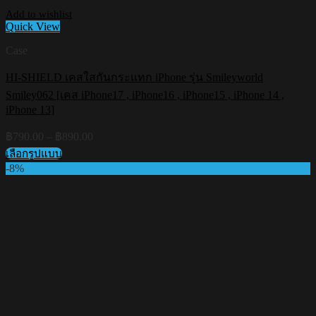
Add to wishlist
Quick View
Case
HI-SHIELD เคสใสกันกระแทก iPhone รุ่น Smileyworld
Smiley062 [เคส iPhone17 , iPhone16 , iPhone15 , iPhone 14 ,
iPhone 13]
Price
฿
790.00
–
฿
890.00
range:
เลือกรูปแบบ
฿790.00
This
-8%
through
product
฿890.00
has
multiple
variants.
The
options
may
be
chosen
on
the