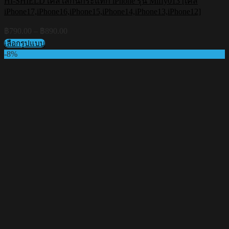
HI-SHIELD เคสใสกันกระแทก iPhone รุ่น Miffy013 [เคส
iPhone17,iPhone16,iPhone15,iPhone14,iPhone13,iPhone12]
Price
฿
790.00
–
฿
890.00
range:
เลือกรูปแบบ
฿790.00
This
-8%
through
product
฿890.00
has
multiple
variants.
The
options
may
be
chosen
on
the
product
page