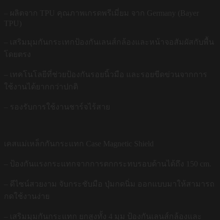
– ผลิตจาก TPU คุณภาพเกรดพรีเมี่ยม จาก Germany (Bayer
TPU)
– เสริมมุมกันกระเทกป้องกันเลนส์กล้องและหน้าจอสัมผัสกับพื้น
โดยตรง
– เทคโนโลยีที่ช่วยป้องกันรอยนิ้วมือ และรอยขีดข่วนจากการ
ใช้งานได้ยากกว่าปกติ
– รองรับการใช้งานชาร์จไร้สาย
เคสแม่เหล็กกันกระแทก Case Magnetic Shield
– ป้องกันแรงกระแทกจากการตกกระทบรอบด้านได้ถึง 150 cm.
– ดีไซน์สวยงาม จับกระชับมือ ปุ่มกดนิ่ม ออกแบบมาให้สามารถ
กดใช้งานง่าย
– เสริมมุมกันกระแทก ยกสูงทั้ง 4 มุม ป้องกันเลนส์กล้องและ