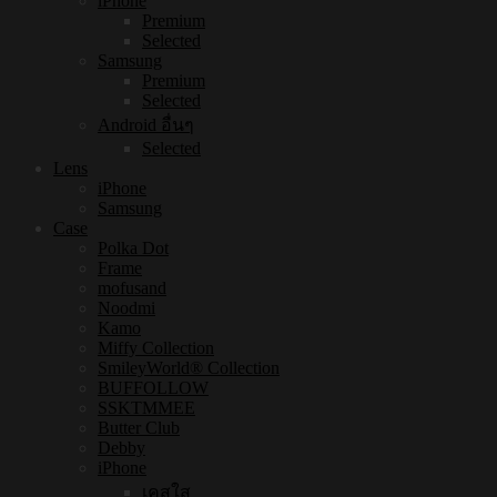
iPhone
Premium
Selected
Samsung
Premium
Selected
Android อื่นๆ
Selected
Lens
iPhone
Samsung
Case
Polka Dot
Frame
mofusand
Noodmi
Kamo
Miffy Collection
SmileyWorld® Collection
BUFFOLLOW
SSKTMMEE
Butter Club
Debby
iPhone
เคสใส