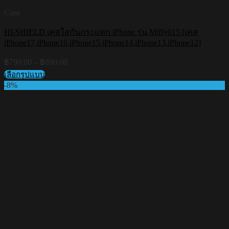
Case
HI-SHIELD เคสใสกันกระแทก iPhone รุ่น Miffy015 [เคส
iPhone17,iPhone16,iPhone15,iPhone14,iPhone13,iPhone12]
Price
฿
790.00
–
฿
890.00
range:
เลือกรูปแบบ
฿790.00
This
-8%
through
product
฿890.00
has
multiple
variants.
The
options
may
be
chosen
on
the
product
page