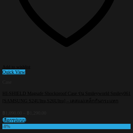
Add to wishlist
Quick View
Case
HI-SHIELD Magsafe Shockproof Case รุ่น Smileyworld Smiley061
[SAMSUNG S24Ultra,S26Ultra] – เคสแม่เหล็กกันกระแทก
Price
฿
1,090.00
–
฿
1,290.00
range:
เลือกรูปแบบ
฿1,090.00
This
-8%
through
product