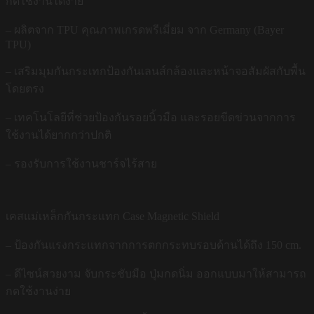
กดใช้งานได้ง่าย
– ผลิตจาก TPU คุณภาพเกรดพรีเมี่ยม จาก Germany (Bayer
TPU)
– เสริมมุมกันกระเทกป้องกันเลนส์กล้องและหน้าจอสัมผัสกับพื้น
โดยตรง
– เทคโนโลยีที่ช่วยป้องกันรอยนิ้วมือ และรอยขีดข่วนจากการ
ใช้งานได้ยากกว่าปกติ
– รองรับการใช้งานชาร์จไร้สาย
เคสแม่เหล็กกันกระแทก Case Magnetic Shield
– ป้องกันแรงกระแทกจากการตกกระทบรอบด้านได้ถึง 150 cm.
– ดีไซน์สวยงาม จับกระชับมือ ปุ่มกดนิ่ม ออกแบบมาให้สามารถ
กดใช้งานง่าย