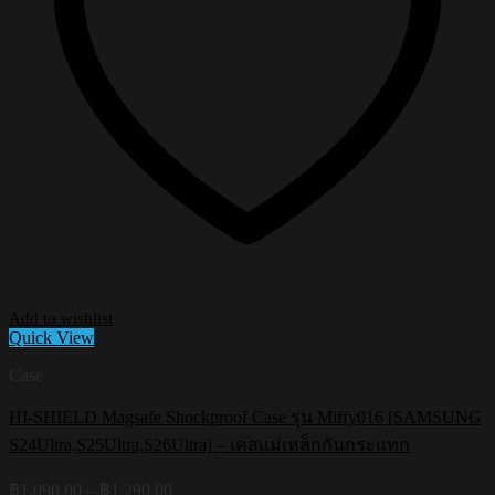
Add to wishlist
Quick View
Case
HI-SHIELD Magsafe Shockproof Case รุ่น Miffy016 [SAMSUNG
S24Ultra,S25Ultra,S26Ultra] – เคสแม่เหล็กกันกระแทก
Price
฿
1,090.00
–
฿
1,290.00