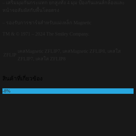
– เสริมมุมกันกระแทก ยกสูงทั้ง 4 มุม ป้องกันเลนส์กล้องและ
หน้าจอสัมผัสกับพื้นโดยตรง
– รองรับการชาร์จสำหรับแม่เหล็ก Magnetic
TM & © 1971 – 2024 The Smiley Company.
เคสMagnetic ZFLIP7, เคสMagnetic ZFLIP8, เคสใส
ZFLIP
ZFLIP7, เคสใส ZFLIP8
สินค้าที่เกี่ยวข้อง
-8%