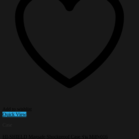
Add to wishlist
Quick View
Case
HI-SHIELD Magsafe Shockproof Case รุ่น Miffy016