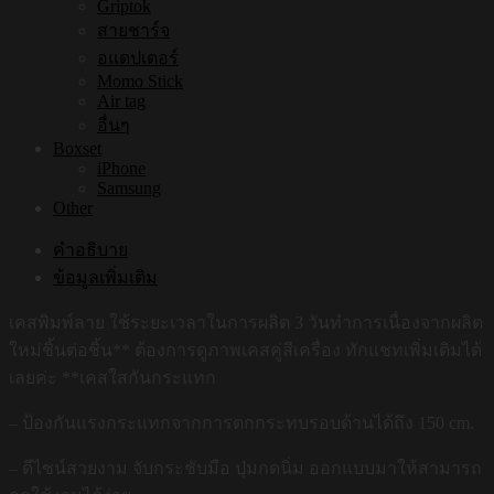
Griptok
สายชาร์จ
อแดปเตอร์
Momo Stick
Air tag
อื่นๆ
Boxset
iPhone
Samsung
Other
คำอธิบาย
ข้อมูลเพิ่มเติม
เคสพิมพ์ลาย ใช้ระยะเวลาในการผลิต 3 วันทำการเนื่องจากผลิต
ใหม่ชิ้นต่อชิ้น** ต้องการดูภาพเคสคู่สีเครื่อง ทักแชทเพิ่มเติมได้
เลยค่ะ **เคสใสกันกระแทก
– ป้องกันแรงกระแทกจากการตกกระทบรอบด้านได้ถึง 150 cm.
– ดีไซน์สวยงาม จับกระชับมือ ปุ่มกดนิ่ม ออกแบบมาให้สามารถ