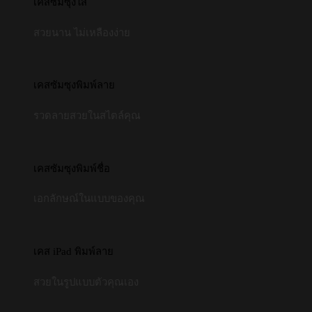
เคสซัมซุงใส
สวยนาน ไม่เหลืองง่าย
เคสซัมซุงพิมพ์ลาย
รวดลายสวยในสไตล์คุณ
เคสซัมซุงพิมพ์ชื่อ
เอกลักษณ์ในแบบของคุณ
เคส iPad พิมพ์ลาย
สวยในรูปแบบตัวคุณเอง