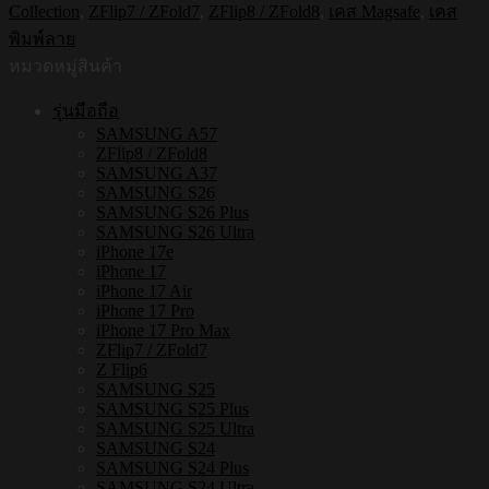
Collection
,
ZFlip7 / ZFold7
,
ZFlip8 / ZFold8
,
เคส Magsafe
,
เคส
ใส
พิมพ์ลาย
กัน
หมวดหมู่สินค้า
กระแทก
Samsung
รุ่นมือถือ
ZFLIP8
SAMSUNG A57
/
ZFlip8 / ZFold8
ZFLIP7
SAMSUNG A37
รุ่น
SAMSUNG S26
Smiley022
SAMSUNG S26 Plus
ชิ้น
SAMSUNG S26 Ultra
iPhone 17e
iPhone 17
iPhone 17 Air
iPhone 17 Pro
iPhone 17 Pro Max
ZFlip7 / ZFold7
Z Flip6
SAMSUNG S25
SAMSUNG S25 Plus
SAMSUNG S25 Ultra
SAMSUNG S24
SAMSUNG S24 Plus
SAMSUNG S24 Ultra