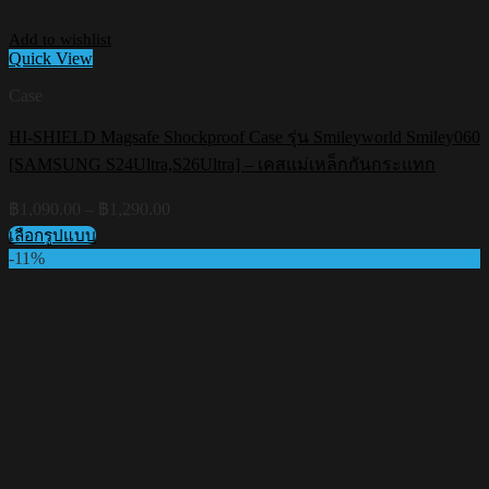
Add to wishlist
Quick View
Case
HI-SHIELD Magsafe Shockproof Case รุ่น Smileyworld Smiley060
[SAMSUNG S24Ultra,S26Ultra] – เคสแม่เหล็กกันกระแทก
Price
฿
1,090.00
–
฿
1,290.00
range:
เลือกรูปแบบ
฿1,090.00
This
-11%
through
product
฿1,290.00
has
multiple
variants.
The
options
may
be
chosen
on
the