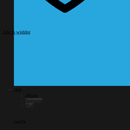
Add to wishlist
เคส
iPhone
Samsung
iPad
เคสใส