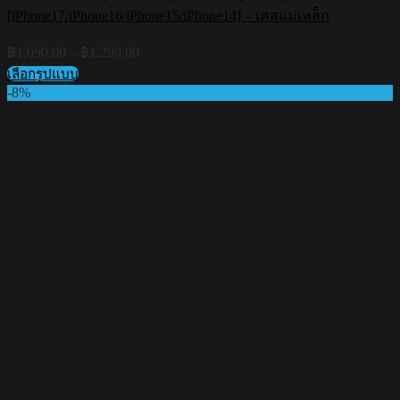
[iPhone17/iPhone16/iPhone15/iPhone14] – เคสแม่เหล็ก
Price
฿
1,090.00
–
฿
1,290.00
range:
เลือกรูปแบบ
฿1,090.00
This
-8%
through
product
฿1,290.00
has
multiple
variants.
The
options
may
be
chosen
on
the
product
page