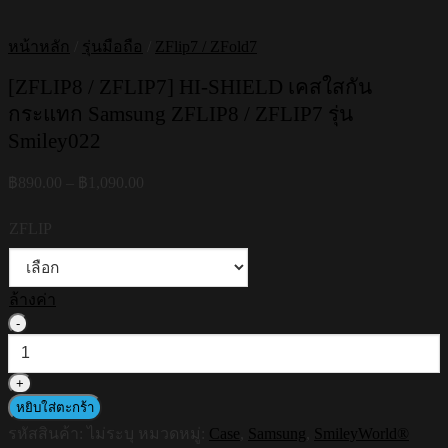
หน้าหลัก
/
รุ่นมือถือ
/
ZFlip7 / ZFold7
[ZFLIP8 / ZFLIP7] HI-SHIELD เคสใสกัน
กระแทก Samsung ZFLIP8 / ZFLIP7 รุ่น
Smiley022
Price
฿
890.00
–
฿
1,090.00
range:
฿890.00
ZFLIP
through
฿1,090.00
ล้างค่า
จำนวน
[ZFLIP8
/
ZFLIP7]
HI-
หยิบใส่ตะกร้า
SHIELD
รหัสสินค้า:
ไม่ระบุ
หมวดหมู่:
Case
,
Samsung
,
SmileyWorld®
เคส