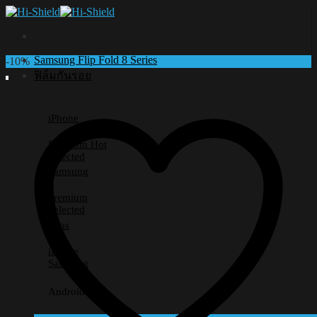
Skip
to
content
Samsung Flip Fold 8 Series
-10%
ฟิล์มกันรอย
iPhone
Premium
Selected
Samsung
Premium
Selected
Lens
iPhone
Samsung
Android อื่นๆ