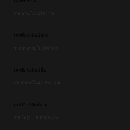
เคสซัมซุงใส
สวยนาน ไม่เหลืองง่าย
เคสซัมซุงพิมพ์ลาย
รวดลายสวยในสไตล์คุณ
เคสซัมซุงพิมพ์ชื่อ
เอกลักษณ์ในแบบของคุณ
เคส iPad พิมพ์ลาย
สวยในรูปแบบตัวคุณเอง