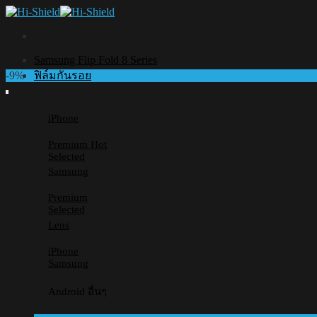
Skip
to
content
Samsung Flip Fold 8 Series
-9%
ฟิล์มกันรอย
iPhone
Premium
Selected
Samsung
Premium
Selected
Lens
iPhone
Samsung
Android อื่นๆ