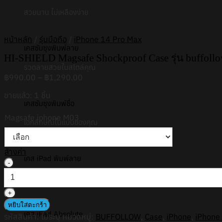
สวยนาน ไม่เหลืองง่าย
หน้าหลัก
/
รุ่นมือถือ
/
iPhone 14 Pro Max
เคสซัมซุงพิมพ์ลาย
HI-SHIELD Magsafe Shockproof Case รุ่น buffoll
รวดลายสวยในสไตล์คุณ
Price
฿
990.00
–
฿
1,290.00
range:
ขายแล้ว: 1 ชิ้น
฿990.00
เคสซัมซุงพิมพ์ชื่อ
through
฿1,290.00
Magsafe iphone M03
เอกลักษณ์ในแบบของคุณ
ล้างค่า
เคส iPad พิมพ์ลาย
จำนวน
HI-
สวยในรูปแบบตัวคุณเอง
SHIELD
Magsafe
Shockproof
หยิบใส่ตะกร้า
Case
เคส iPad Absolute
รหัสสินค้า:
ไม่ระบุ
หมวดหมู่:
BUFFOLLOW
,
Case
,
iPhone
,
iPhone
รุ่น