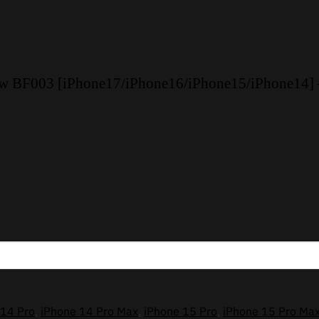
ow BF003 [iPhone17/iPhone16/iPhone15/iPhone14] 
 14 Pro
,
iPhone 14 Pro Max
,
iPhone 15 Pro
,
iPhone 15 Pro Ma