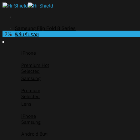
Skip
to
content
Samsung Flip Fold 8 Series
-9%
ฟิล์มกันรอย
iPhone
Premium
Selected
Samsung
Premium
Selected
Lens
iPhone
Samsung
Android อื่นๆ