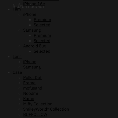
iPhone 16e
ไม่มีสินค้าในตะกร้า
Film
iPhone
Premium
Selected
Samsung
Premium
Selected
Android อื่นๆ
Selected
Lens
iPhone
Samsung
Case
Polka Dot
Frame
mofusand
Noodmi
Kamo
Miffy Collection
SmileyWorld® Collection
BUFFOLLOW