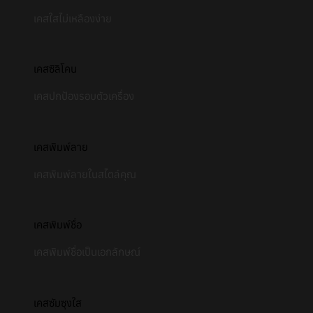
เคสใสไม่เหลืองง่าย
เคสซิลิโคน
เคสปกป้องรอบตัวเครื่อง
เคสพิมพ์ลาย
เคสพิมพ์ลายในสไตล์คุณ
เคสพิมพ์ชื่อ
เคสพิมพ์ชื่อเป็นเอกลักษณ์
เคสซัมซุงใส