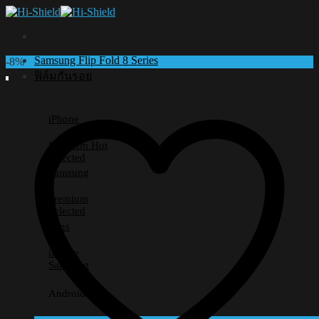
Skip
to
content
Samsung Flip Fold 8 Series
-8%
ฟิล์มกันรอย
iPhone
Premium
Selected
Samsung
Premium
Selected
Lens
iPhone
Samsung
Android อื่นๆ