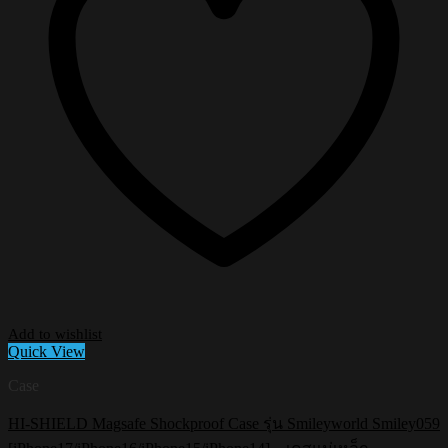
Add to wishlist
Quick View
Case
HI-SHIELD Magsafe Shockproof Case รุ่น Smileyworld Smiley059