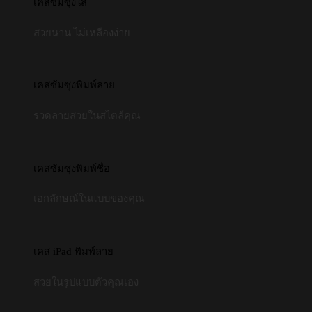
เคสซัมซุงใส
สวยนาน ไม่เหลืองง่าย
เคสซัมซุงพิมพ์ลาย
รวดลายสวยในสไตล์คุณ
เคสซัมซุงพิมพ์ชื่อ
เอกลักษณ์ในแบบของคุณ
เคส iPad พิมพ์ลาย
สวยในรูปแบบตัวคุณเอง