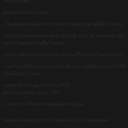
ใหม่ชิ้นต่อชิ้น
เคสแม่เหล็กกันกระแทก
– ป้องกันแรงกระแทกจากการตกกระทบรอบด้านได้ถึง 300 cm.
– เสริมมุมกันกระแทกยกสูงด้านข้างทั้ง 4 มุม ป้องกันเลนส์กล้อง
และหน้าจอสัมผัสกับพื้นโดยตรง
– เคสมาพร้อมแหวนครอบเลนส์กล้อง ดีไซน์สวยเป็นเอกลักษณ์
– เทคโนโลยีที่ช่วยป้องกันรอยนิ้วมือและรอยขีดข่วนจากการใช้
งานได้ยากกว่าปกติ
– ผลิตจาก TPU คุณภาพเกรดพรีเมี่
ยม จาก Germany (Buyer TPU)
– รองรับการใช้งานชาร์จแม่เหล็ก Magsafe
Magsafe Samsung M03
S24 Ultra-Clear, S24 Ultra-Smoke