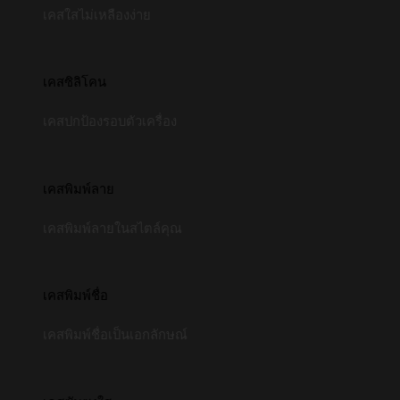
เคสใสไม่เหลืองง่าย
เคสซิลิโคน
เคสปกป้องรอบตัวเครื่อง
เคสพิมพ์ลาย
เคสพิมพ์ลายในสไตล์คุณ
เคสพิมพ์ชื่อ
เคสพิมพ์ชื่อเป็นเอกลักษณ์