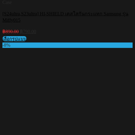
Case
[S24ultra,S23ultra] HI-SHIELD เคสใสกันกระแทก Samsung รุ่น
Miffy015
Original
Current
฿
890.00
฿
790.00
price
price
เลือกรูปแบบ
was:
is:
This
-8%
฿890.00.
฿790.00.
product
has
multiple
variants.
The
options
may
be
chosen
on
the
product
page