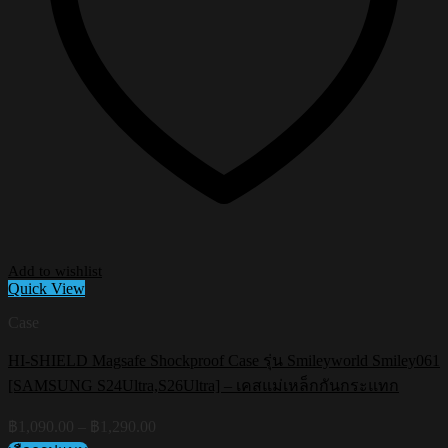
Add to wishlist
Quick View
Case
HI-SHIELD Magsafe Shockproof Case รุ่น Smileyworld Smiley061
[SAMSUNG S24Ultra,S26Ultra] – เคสแม่เหล็กกันกระแทก
Price
฿
1,090.00
–
฿
1,290.00
range: