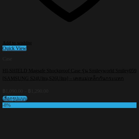
Add to wishlist
Quick View
Case
HI-SHIELD Magsafe Shockproof Case รุ่น Smileyworld Smiley059
[SAMSUNG S24Ultra,S26Ultra] – เคสแม่เหล็กกันกระแทก
Price
฿
1,090.00
–
฿
1,290.00
range:
เลือกรูปแบบ
฿1,090.00
This
-8%
through
product
฿1,290.00
has
multiple
variants.
The
options