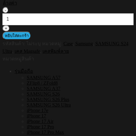
ล้างค่า
จำนวน
HI-
SHIELD
Magsafe
Shockproof
หยิบใส่ตะกร้า
Case
รหัสสินค้า:
ไม่ระบุ
หมวดหมู่:
Case
,
Samsung
,
SAMSUNG S24
รุ่น
Ultra
,
เคส Magsafe
,
เคสพิมพ์ลาย
Golden
Retriever
หมวดหมู่สินค้า
[SAMSUNG
S24
รุ่นมือถือ
Ultra]
SAMSUNG A57
-
ZFlip8 / ZFold8
เคส
SAMSUNG A37
แม่
SAMSUNG S26
SAMSUNG S26 Plus
เหล็ก
SAMSUNG S26 Ultra
กัน
iPhone 17e
iPhone 17
กระแทก
iPhone 17 Air
ชิ้น
iPhone 17 Pro
iPhone 17 Pro Max