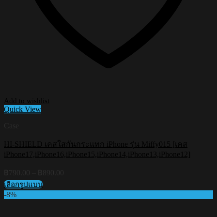
Add to wishlist
Quick View
Case
HI-SHIELD เคสใสกันกระแทก iPhone รุ่น Miffy015 [เคส
iPhone17,iPhone16,iPhone15,iPhone14,iPhone13,iPhone12]
Price
฿
790.00
–
฿
890.00
range:
เลือกรูปแบบ
฿790.00
This
-8%
through
product
฿890.00
has