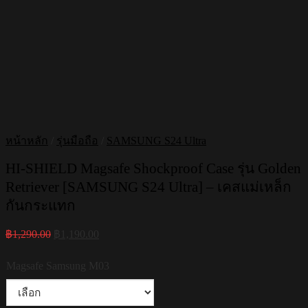
หน้าหลัก
/
รุ่นมือถือ
/
SAMSUNG S24 Ultra
HI-SHIELD Magsafe Shockproof Case รุ่น Golden
Retriever [SAMSUNG S24 Ultra] – เคสแม่เหล็ก
กันกระแทก
Original
Current
฿
1,290.00
฿
1,190.00
price
price
was:
is:
Magsafe Samsung M03
฿1,290.00.
฿1,190.00.