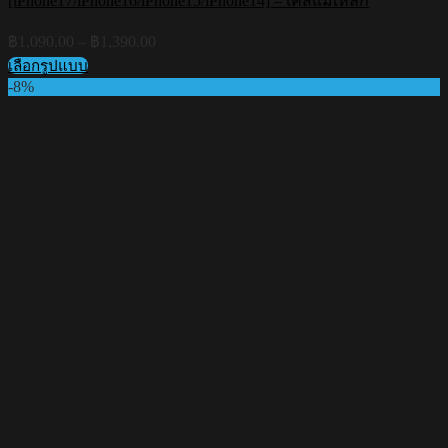
[iPhone17/iPhone16/iPhone15/iPhone14] – เคสแม่เหล็ก
Price
฿
1,090.00
–
฿
1,390.00
range:
เลือกรูปแบบ
฿1,090.00
This
-8%
through
product
฿1,390.00
has
multiple
variants.
The
options
may
be
chosen
on
the
product
page