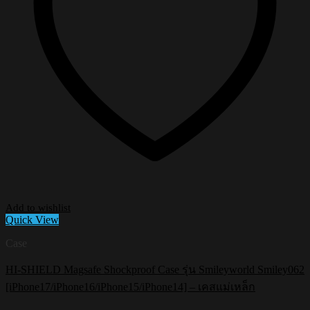
Add to wishlist
Quick View
Case
HI-SHIELD Magsafe Shockproof Case รุ่น Smileyworld Smiley062
[iPhone17/iPhone16/iPhone15/iPhone14] – เคสแม่เหล็ก