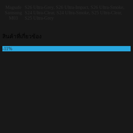
Magsafe
S26 Ultra-Grey, S26 Ultra-Impact, S26 Ultra-Smoke,
Samsung
S24 Ultra-Clear, S24 Ultra-Smoke, S25 Ultra-Clear,
M03
S25 Ultra-Grey
สินค้าที่เกี่ยวข้อง
-11%