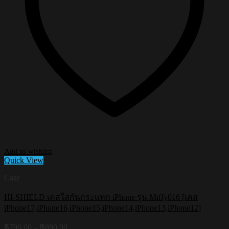
Add to wishlist
Quick View
Case
HI-SHIELD เคสใสกันกระแทก iPhone รุ่น Miffy016 [เคส
iPhone17,iPhone16,iPhone15,iPhone14,iPhone13,iPhone12]
Price
฿
790.00
–
฿
890.00