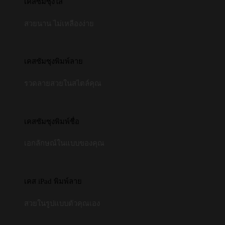
เคสซัมซุงใส
สวยนาน ไม่เหลืองง่าย
เคสซัมซุงพิมพ์ลาย
รวดลายสวยในสไตล์คุณ
เคสซัมซุงพิมพ์ชื่อ
เอกลักษณ์ในแบบของคุณ
เคส iPad พิมพ์ลาย
สวยในรูปแบบตัวคุณเอง