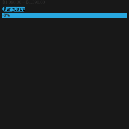
Price
฿
1,090.00
–
฿
1,390.00
range:
เลือกรูปแบบ
฿1,090.00
This
-8%
through
product
฿1,390.00
has
multiple
variants.
The
options
may
be
chosen
on
the
product
page