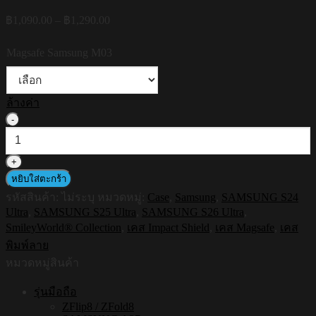
Price
฿
1,090.00
–
฿
1,290.00
range:
฿1,090.00
Magsafe Samsung M03
through
฿1,290.00
ล้างค่า
จำนวน
HI-
SHIELD
Magsafe
Shockproof
หยิบใส่ตะกร้า
Case
รหัสสินค้า:
ไม่ระบุ
หมวดหมู่:
Case
,
Samsung
,
SAMSUNG S24
รุ่น
Ultra
,
SAMSUNG S25 Ultra
,
SAMSUNG S26 Ultra
,
Happy
SmileyWorld® Collection
,
เคส Impact Shield
,
เคส Magsafe
,
เคส
Smile3
[SAMSUNG
พิมพ์ลาย
S24Ultra,S25Ultra,S26Ultra]
หมวดหมู่สินค้า
-
เคส
รุ่นมือถือ
แม่
ZFlip8 / ZFold8