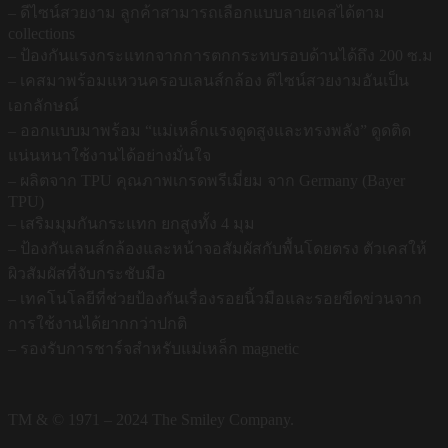
– ดีไซน์สวยงาม ลูกค้าสามารถเลือกแบบลายเคสได้ตาม
collections
– ป้องกันแรงกระแทกจากการตกกระทบรอบด้านได้ถึง 200 ซ.ม
– เคสมาพร้อมแหวนครอบเลนส์กล้อง ดีไซน์สวยงามอันเป็น
เอกลักษณ์
– ออกแบบมาพร้อม “แม่เหล็กแรงดูดสูงและทรงพลัง” ดูดติด
แน่นหนาใช้งานได้อย่างมั่นใจ
– ผลิตจาก TPU คุณภาพเกรดพรีเมี่ยม จาก Germany (Bayer
TPU)
– เสริมมุมกันกระแทก ยกสูงทั้ง 4 มุม
– ป้องกันเลนส์กล้องและหน้าจอสัมผัสกับพื้นโดยตรง ตัวเคสให้
ผิวสัมผัสที่จับกระชับมือ
– เทคโนโลยีที่ช่วยป้องกันเรื่องรอยนิ้วมือและรอยขีดข่วนจาก
การใช้งานได้ยากกว่าปกติ
– รองรับการชาร์จสำหรับแม่เหล็ก magnetic
TM & © 1971 – 2024 The Smiley Company.