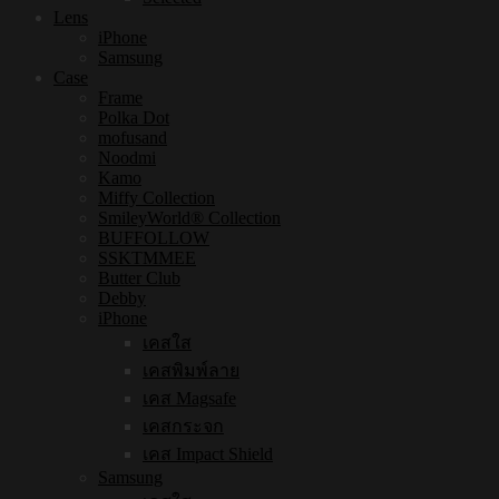
Lens
iPhone
Samsung
Case
Frame
Polka Dot
mofusand
Noodmi
Kamo
Miffy Collection
SmileyWorld® Collection
BUFFOLLOW
SSKTMMEE
Butter Club
Debby
iPhone
เคสใส
เคสพิมพ์ลาย
เคส Magsafe
เคสกระจก
เคส Impact Shield
Samsung