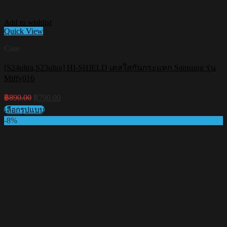
Add to wishlist
Quick View
Case
[S24ultra,S23ultra] HI-SHIELD เคสใสกันกระแทก Samsung รุ่น
Miffy016
Original
Current
฿
890.00
฿
790.00
price
price
เลือกรูปแบบ
was:
is:
This
-8%
฿890.00.
฿790.00.
product
has
multiple
variants.
The
options
may
be
chosen
on
the