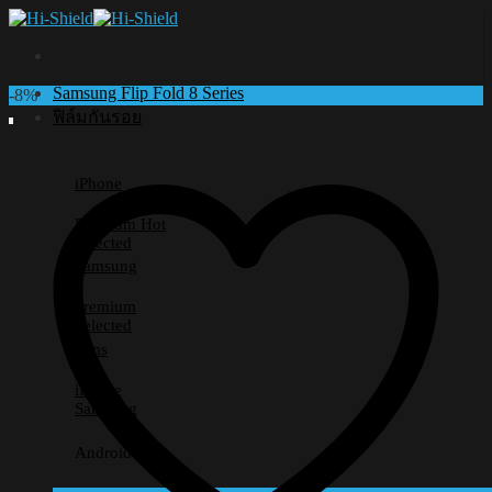
Skip
to
content
Samsung Flip Fold 8 Series
-8%
ฟิล์มกันรอย
iPhone
Premium
Selected
Samsung
Premium
Selected
Lens
iPhone
Samsung
Android อื่นๆ