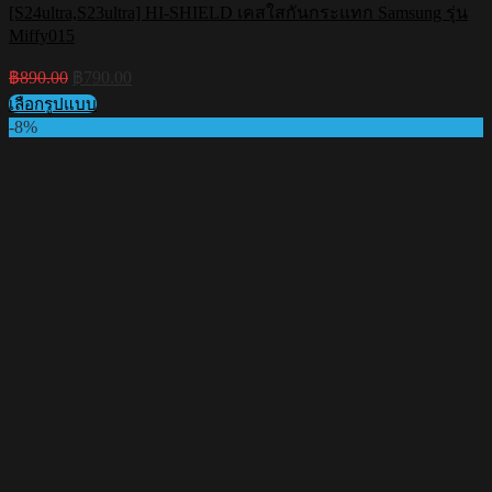
[S24ultra,S23ultra] HI-SHIELD เคสใสกันกระแทก Samsung รุ่น
Miffy015
Original
Current
฿
890.00
฿
790.00
price
price
เลือกรูปแบบ
was:
is:
This
-8%
฿890.00.
฿790.00.
product
has
multiple
variants.
The
options
may
be
chosen
on
the
product
page