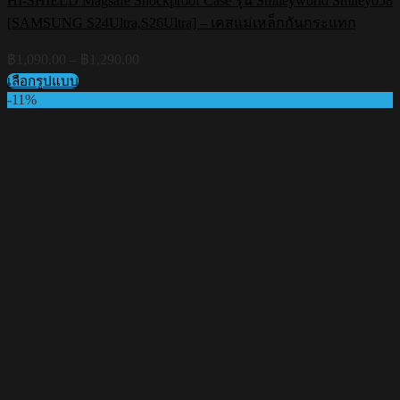
HI-SHIELD Magsafe Shockproof Case รุ่น Smileyworld Smiley058
[SAMSUNG S24Ultra,S26Ultra] – เคสแม่เหล็กกันกระแทก
Price
฿
1,090.00
–
฿
1,290.00
range:
เลือกรูปแบบ
฿1,090.00
This
-11%
through
product
฿1,290.00
has
multiple
variants.
The
options
may
be
chosen
on
the
product
page