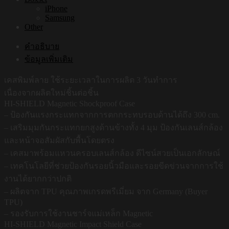
iPhone
Samsung
Other
คำอธิบาย
ข้อมูลเพิ่มเติม
เคสพิมพ์ลาย ใช้ระยะเวลาในการผลิต 3 วันทำการ
เนื่องจากผลิตใหม่ชิ้นต่อชิ้น
HI-SHIELD Magnetic Shockproof Case
– ป้องกันแรงกระแทกจากการตกกระทบรอบด้านได้ถึง 300 cm.
– เสริมมุมกันกระแทกยกสูงด้านข้างทั้ง 4 มุม ป้องกันเลนส์กล้อง
และหน้าจอสัมผัสกับพื้นโดยตรง
– เคสมาพร้อมแหวนครอบเลนส์กล้อง ดีไซน์สวยเป็นเอกลักษณ์
– เทคโนโลยีที่ช่วยป้องกันรอยนิ้วมือและรอยขีดข่วนจากการใช้
งานได้ยากกว่าปกติ
– ผลิตจาก TPU คุณภาพเกรดพรีเมี่ยม จาก Germany (Buyer
TPU)
– รองรับการใช้งานชาร์จแม่เหล็ก Magnetic
HI-SHIELD Magnetic Impact Shield Case