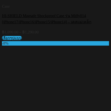
Case
HI-SHIELD Magsafe Shockproof Case รุ่น Miffy014
[iPhone17/iPhone16/iPhone15/iPhone14] – เคสแม่เหล็ก
Price
฿
1,090.00
–
฿
1,290.00
range:
เลือกรูปแบบ
฿1,090.00
This
-8%
through
product
฿1,290.00
has
multiple
variants.
The
options
may
be
chosen
on
the
product
page