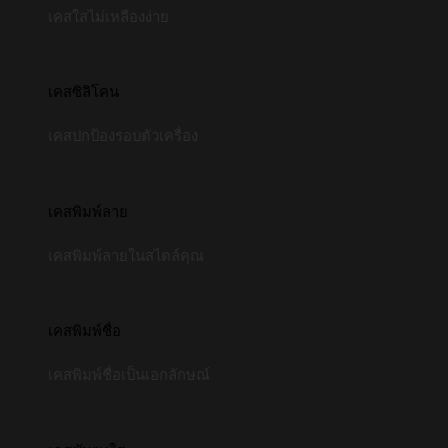
เคสใสไม่เหลืองง่าย
เคสซิลิโคน
เคสปกป้องรอบตัวเครื่อง
เคสพิมพ์ลาย
เคสพิมพ์ลายในสไตล์คุณ
เคสพิมพ์ชื่อ
เคสพิมพ์ชื่อเป็นเอกลักษณ์