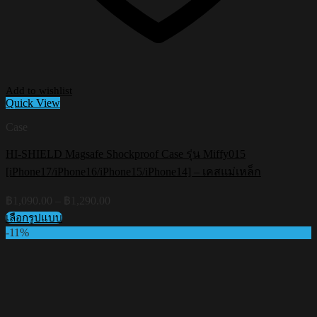
Add to wishlist
Quick View
Case
HI-SHIELD Magsafe Shockproof Case รุ่น Miffy015
[iPhone17/iPhone16/iPhone15/iPhone14] – เคสแม่เหล็ก
Price
฿
1,090.00
–
฿
1,290.00
range:
เลือกรูปแบบ
฿1,090.00
This
-11%
through
product
฿1,290.00
has
multiple
variants.
The
options