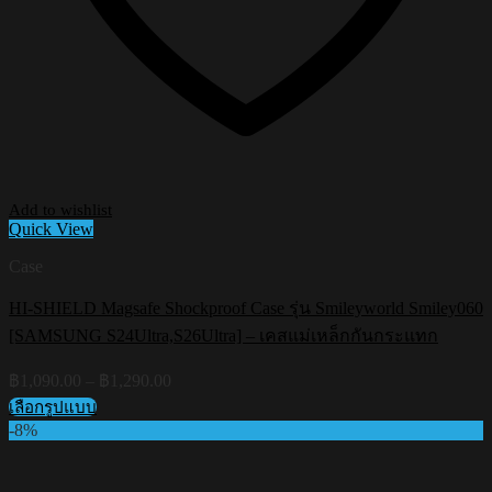
Add to wishlist
Quick View
Case
HI-SHIELD Magsafe Shockproof Case รุ่น Smileyworld Smiley060
[SAMSUNG S24Ultra,S26Ultra] – เคสแม่เหล็กกันกระแทก
Price
฿
1,090.00
–
฿
1,290.00
range:
เลือกรูปแบบ
฿1,090.00
This
-8%
through
product
฿1,290.00
has
multiple