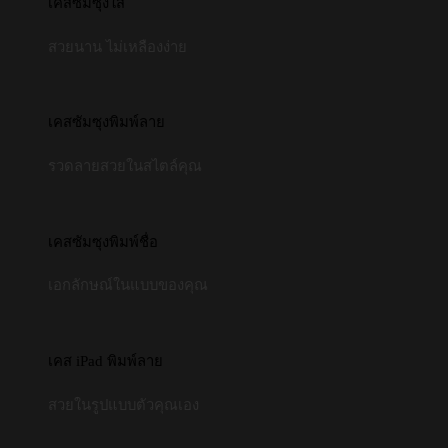
เคสซัมซุงใส
สวยนาน ไม่เหลืองง่าย
เคสซัมซุงพิมพ์ลาย
รวดลายสวยในสไตล์คุณ
เคสซัมซุงพิมพ์ชื่อ
เอกลักษณ์ในแบบของคุณ
เคส iPad พิมพ์ลาย
สวยในรูปแบบตัวคุณเอง