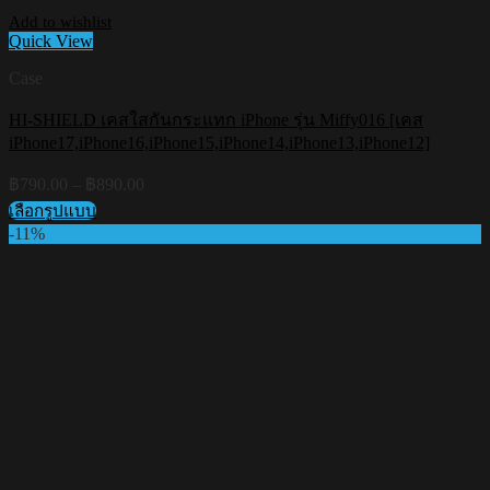
Add to wishlist
Quick View
Case
HI-SHIELD เคสใสกันกระแทก iPhone รุ่น Miffy016 [เคส
iPhone17,iPhone16,iPhone15,iPhone14,iPhone13,iPhone12]
Price
฿
790.00
–
฿
890.00
range:
เลือกรูปแบบ
฿790.00
This
-11%
through
product
฿890.00
has
multiple
variants.
The
options
may
be
chosen
on
the
product
page