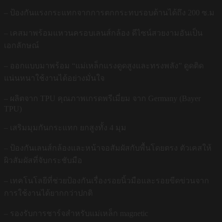
– ป้องกันแรงกระแทกจากการตกกระทบรอบด้านได้ถึง 200 ซ.ม
– เคสมาพร้อมแหวนครอบเลนส์กล้อง ดีไซน์สวยงามอันเป็น
เอกลักษณ์
– ออกแบบมาพร้อม “แม่เหล็กแรงดูดสูงและทรงพลัง” ดูดติด
แน่นหนาใช้งานได้อย่างมั่นใจ
– ผลิตจาก TPU คุณภาพเกรดพรีเมี่ยม จาก Germany (Bayer
TPU)
– เสริมมุมกันกระแทก ยกสูงทั้ง 4 มุม
– ป้องกันเลนส์กล้องและหน้าจอสัมผัสกับพื้นโดยตรง ตัวเคสให้
ผิวสัมผัสที่จับกระชับมือ
– เทคโนโลยีที่ช่วยป้องกันเรื่องรอยนิ้วมือและรอยขีดข่วนจาก
การใช้งานได้ยากกว่าปกติ
– รองรับการชาร์จสำหรับแม่เหล็ก magnetic