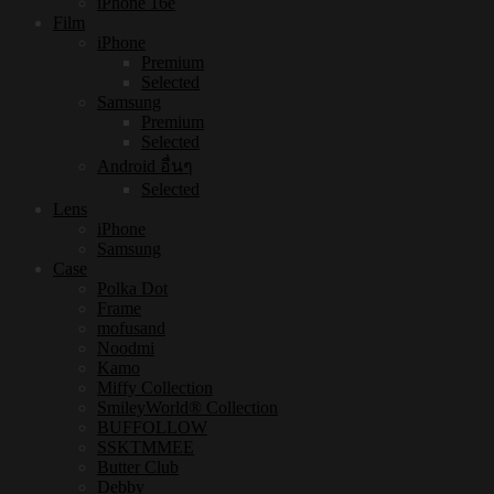
iPhone 16e
Film
iPhone
Premium
Selected
Samsung
Premium
Selected
Android อื่นๆ
Selected
Lens
iPhone
Samsung
Case
Polka Dot
Frame
mofusand
Noodmi
Kamo
Miffy Collection
SmileyWorld® Collection
BUFFOLLOW
SSKTMMEE
Butter Club
Debby