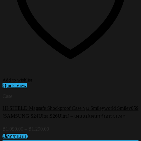
Add to wishlist
Quick View
Case
HI-SHIELD Magsafe Shockproof Case รุ่น Smileyworld Smiley059
[SAMSUNG S24Ultra,S26Ultra] – เคสแม่เหล็กกันกระแทก
Price
฿
1,090.00
–
฿
1,290.00
range:
เลือกรูปแบบ
฿1,090.00