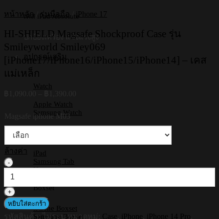
หน้าหลัก
/
รุ่นมือถือ
/
iPhone 17
เคส iPad Absolute
HI-SHIELD Magsafe Shockproof Case รุ่น
ปกป้องเครื่อง แข็งแรงสูง
Smileyworld Smiley069
อุปกรณ์เสริม
[iPhone17/iPhone16/iPhone15/iPhone14] – เคส
แม่เหล็ก
Watch
Price
฿
1,090.00
–
฿
1,390.00
range:
Apple Watch
฿1,090.00
Samsung Watch
Magsafe iphone M03
through
฿1,390.00
Tablets
ล้างค่า
iPad
Samsung Tab
จำนวน
Huawei
HI-
SHIELD
Boxset
Magsafe
Shockproof
หยิบใส่ตะกร้า
iPhone Boxset
Case
รหัสสินค้า:
ไม่ระบุ
หมวดหมู่:
Case
,
iPhone
,
iPhone 14 Pro
,
Samsung Boxset