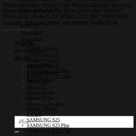
รุ่น
iPhone 14 Pro Max
,
iPhone 15 Pro
,
iPhone 15 Pro Max
,
iPhone 16
,
Smileyworld
iPhone 16 Plus
,
iPhone 16 Pro
,
iPhone 16 Pro Max
,
iPhone 17
,
อุปกรณ์เสริมอื่นๆ
Smiley069
iPhone 17 Air
,
iPhone 17 Pro
,
iPhone 17 Pro Max
,
SmileyWorld®
[iPhone17/iPhone16/iPhone15/iPhone14]
Collection
,
เคส Impact Shield
,
เคส Magsafe
,
เคสพิมพ์ลาย
-
สายชาร์จ
เคส
หมวดหมู่สินค้า
อแดปเตอร์
แม่
Mono Stick
รุ่นมือถือ
Air Tag
เหล็ก
ZFlip8 / ZFold8
การรับประกัน
ชิ้น
SAMSUNG A37
เพิ่มเติม
SAMSUNG A57
SAMSUNG S26
บทความ/รีวิว
SAMSUNG S26 Plus
ตัวแทนจำหน่าย
SAMSUNG S26 Ultra
สินค้าทั้งหมด
iPhone 17e
iPhone 17
iPhone 17 Air
iPhone 17 Pro
ไม่มีสินค้าในตะกร้า
iPhone 17 Pro Max
ZFlip7 / ZFold7
Z Flip6
ค้นหา:
SAMSUNG S25
SAMSUNG S25 Plus
SAMSUNG S25 Ultra