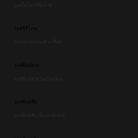
เคสใสไม่เหลืองง่าย
เคสซิลิโคน
เคสปกป้องรอบตัวเครื่อง
เคสพิมพ์ลาย
เคสพิมพ์ลายในสไตล์คุณ
เคสพิมพ์ชื่อ
เคสพิมพ์ชื่อเป็นเอกลักษณ์