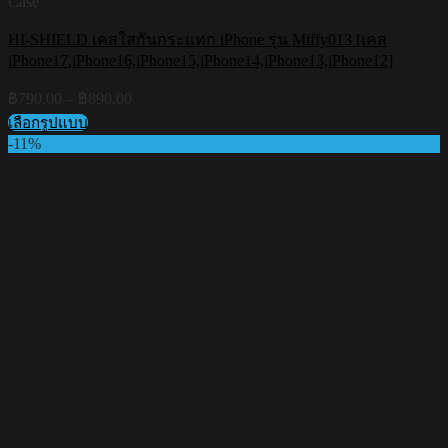
Case
HI-SHIELD เคสใสกันกระแทก iPhone รุ่น Miffy013 [เคส
iPhone17,iPhone16,iPhone15,iPhone14,iPhone13,iPhone12]
Price
฿
790.00
–
฿
890.00
range:
เลือกรูปแบบ
฿790.00
This
-11%
through
product
฿890.00
has
multiple
variants.
The
options
may
be
chosen
on
the
product
page