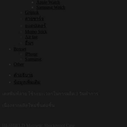
Apple Watch
Samsung Watch
Griptok
สายชาร์จ
อแดปเตอร์
Momo Stick
Air tag
อื่นๆ
Boxset
iPhone
Samsung
Other
คำอธิบาย
ข้อมูลเพิ่มเติม
เคสพิมพ์ลาย ใช้ระยะเวลาในการผลิต 3 วันทำการ
เนื่องจากผลิตใหม่ชิ้นต่อชิ้น
HI-SHIELD Magnetic Shockproof Case