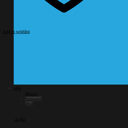
Add to wishlist
เคส
iPhone
Samsung
iPad
เคสใส