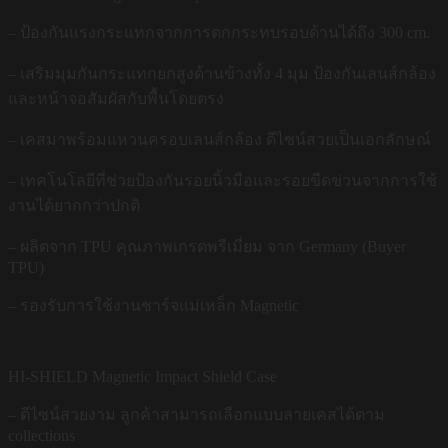
– ป้องกันแรงกระแทกจากการตกกระทบรอบด้านได้ถึง 300 cm.
– เสริมมุมกันกระแทกยกสูงด้านข้างทั้ง 4 มุม ป้องกันเลนส์กล้อง
และหน้าจอสัมผัสกับพื้นโดยตรง
– เคสมาพร้อมแหวนครอบเลนส์กล้อง ดีไซน์สวยเป็นเอกลักษณ์
– เทคโนโลยีที่ช่วยป้องกันรอยนิ้วมือและรอยขีดข่วนจากการใช้
งานได้ยากกว่าปกติ
– ผลิตจาก TPU คุณภาพเกรดพรีเมี่ยม จาก Germany (Buyer
TPU)
– รองรับการใช้งานชาร์จแม่เหล็ก Magnetic
HI-SHIELD Magnetic Impact Shield Case
– ดีไซน์สวยงาม ลูกค้าสามารถเลือกแบบลายเคสได้ตาม
collections