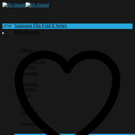
Skip
to
content
Samsung Flip Fold 8 Series
-8%
ฟิล์มกันรอย
iPhone
Premium
Selected
Samsung
Premium
Selected
Lens
iPhone
Samsung
Android อื่นๆ