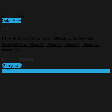
Add to wishlist
Quick View
Case
HI-SHIELD เคสใสกันกระแทก iPhone รุ่น Smileyworld
Smiley060 [เคส iPhone17 , iPhone16 , iPhone15 , iPhone 14 ,
iPhone 13]
Price
฿
790.00
–
฿
890.00
range:
เลือกรูปแบบ
฿790.00
This
-11%
through
product
฿890.00
has
multiple
variants.
The
options
may
be
chosen