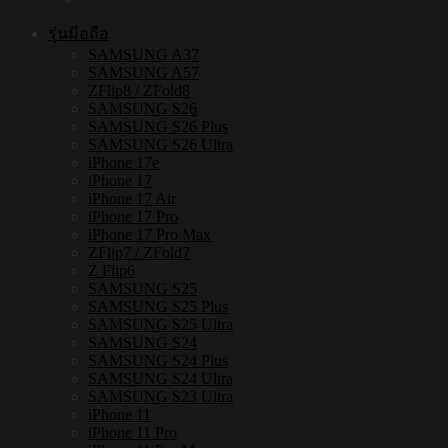
เคส
แม่
รุ่นมือถือ
เหล็ก
SAMSUNG A37
SAMSUNG A57
กัน
ZFlip8 / ZFold8
กระแทก
SAMSUNG S26
SAMSUNG S26 Plus
ชิ้น
SAMSUNG S26 Ultra
iPhone 17e
iPhone 17
iPhone 17 Air
iPhone 17 Pro
iPhone 17 Pro Max
ZFlip7 / ZFold7
Z Flip6
SAMSUNG S25
SAMSUNG S25 Plus
SAMSUNG S25 Ultra
SAMSUNG S24
SAMSUNG S24 Plus
SAMSUNG S24 Ultra
SAMSUNG S23 Ultra
iPhone 11
iPhone 11 Pro