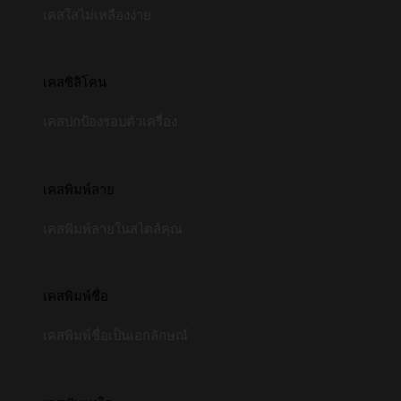
เคสใสไม่เหลืองง่าย
เคสซิลิโคน
เคสปกป้องรอบตัวเครื่อง
เคสพิมพ์ลาย
เคสพิมพ์ลายในสไตล์คุณ
เคสพิมพ์ชื่อ
เคสพิมพ์ชื่อเป็นเอกลักษณ์