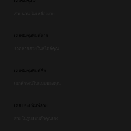
เคสซัมซุงใส
สวยนาน ไม่เหลืองง่าย
เคสซัมซุงพิมพ์ลาย
รวดลายสวยในสไตล์คุณ
เคสซัมซุงพิมพ์ชื่อ
เอกลักษณ์ในแบบของคุณ
เคส iPad พิมพ์ลาย
สวยในรูปแบบตัวคุณเอง