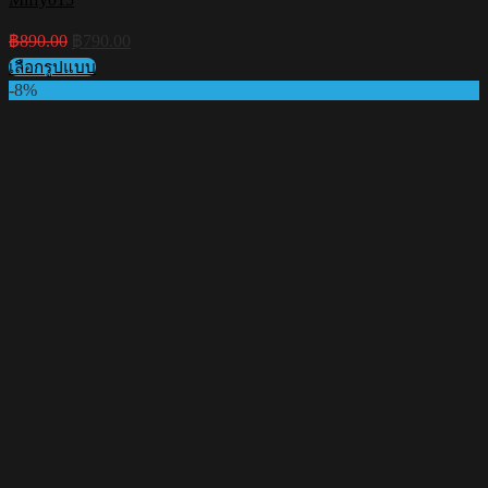
Original
Current
฿
890.00
฿
790.00
price
price
เลือกรูปแบบ
was:
is:
This
-8%
฿890.00.
฿790.00.
product
has
multiple
variants.
The
options
may
be
chosen
on
the
product
page