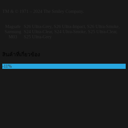
TM & © 1971 – 2024 The Smiley Company.
Magsafe
S26 Ultra-Grey, S26 Ultra-Impact, S26 Ultra-Smoke,
Samsung
S24 Ultra-Clear, S24 Ultra-Smoke, S25 Ultra-Clear,
M03
S25 Ultra-Grey
สินค้าที่เกี่ยวข้อง
-11%