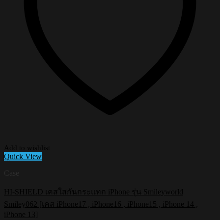
Add to wishlist
Quick View
Case
HI-SHIELD เคสใสกันกระแทก iPhone รุ่น Smileyworld
Smiley062 [เคส iPhone17 , iPhone16 , iPhone15 , iPhone 14 ,
iPhone 13]