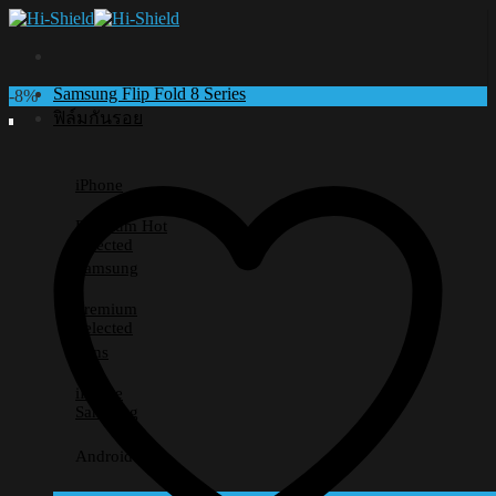
Skip
to
content
Samsung Flip Fold 8 Series
-8%
ฟิล์มกันรอย
iPhone
Premium
Selected
Samsung
Premium
Selected
Lens
iPhone
Samsung
Android อื่นๆ