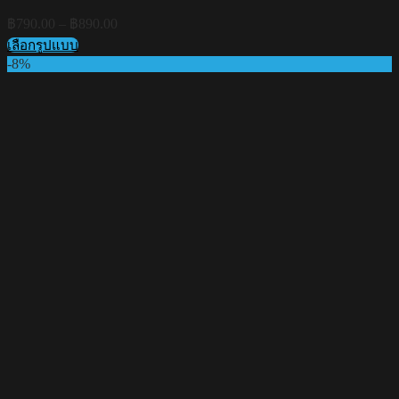
Price
฿
790.00
–
฿
890.00
range:
เลือกรูปแบบ
฿790.00
This
-8%
through
product
฿890.00
has
multiple
variants.
The
options
may
be
chosen
on
the
product
page