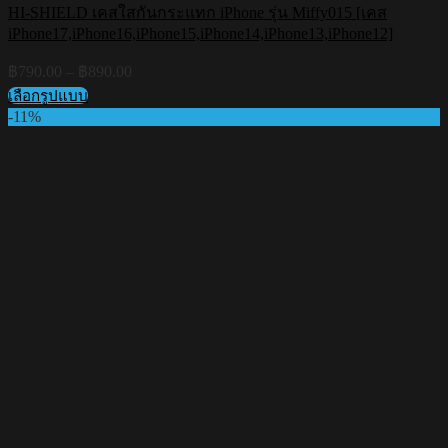
HI-SHIELD เคสใสกันกระแทก iPhone รุ่น Miffy015 [เคส
iPhone17,iPhone16,iPhone15,iPhone14,iPhone13,iPhone12]
Price
฿
790.00
–
฿
890.00
range:
เลือกรูปแบบ
฿790.00
This
-11%
through
product
฿890.00
has
multiple
variants.
The
options
may
be
chosen
on
the
product
page