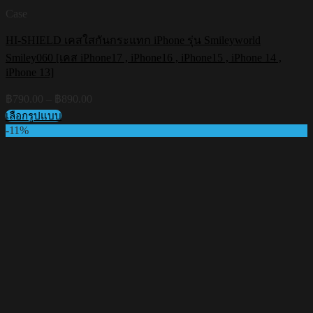
Case
HI-SHIELD เคสใสกันกระแทก iPhone รุ่น Smileyworld
Smiley060 [เคส iPhone17 , iPhone16 , iPhone15 , iPhone 14 ,
iPhone 13]
Price
฿
790.00
–
฿
890.00
range:
เลือกรูปแบบ
฿790.00
This
-11%
through
product
฿890.00
has
multiple
variants.
The
options
may
be
chosen
on
the
product
page