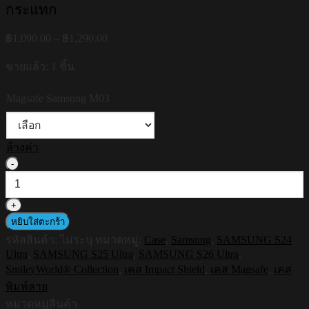
กระแทก
Price
฿
1,090.00
–
฿
1,290.00
range:
฿1,090.00
ขายแล้ว: 1 ชิ้น
through
฿1,290.00
Magsafe Samsung M03
ล้างค่า
จำนวน
HI-
SHIELD
Magsafe
Shockproof
หยิบใส่ตะกร้า
Case
รหัสสินค้า:
ไม่ระบุ
หมวดหมู่:
Case
,
Samsung
,
SAMSUNG S24
รุ่น
Ultra
,
SAMSUNG S25 Ultra
,
SAMSUNG S26 Ultra
,
SmileyWorld7
SmileyWorld® Collection
,
เคส Impact Shield
,
เคส Magsafe
,
เคส
[SAMSUNG
S24Ultra,S25Ultra,S26Ultra]
พิมพ์ลาย
-
หมวดหมู่สินค้า