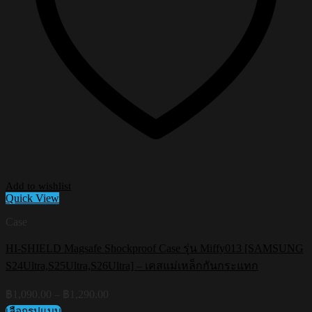
Add to wishlist
Quick View
Case
HI-SHIELD Magsafe Shockproof Case รุ่น Miffy013 [SAMSUNG
S24Ultra,S25Ultra,S26Ultra] – เคสแม่เหล็กกันกระแทก
Price
฿
1,090.00
–
฿
1,290.00
range:
เลือกรูปแบบ