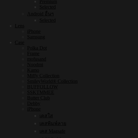
Premium
Selected
Android อื่นๆ
Selected
Lens
iPhone
Samsung
Case
Polka Dot
Frame
mofusand
Noodmi
Kamo
Miffy Collection
SmileyWorld® Collection
BUFFOLLOW
SSKTMMEE
Butter Club
Debby
iPhone
เคสใส
เคสพิมพ์ลาย
เคส Magsafe