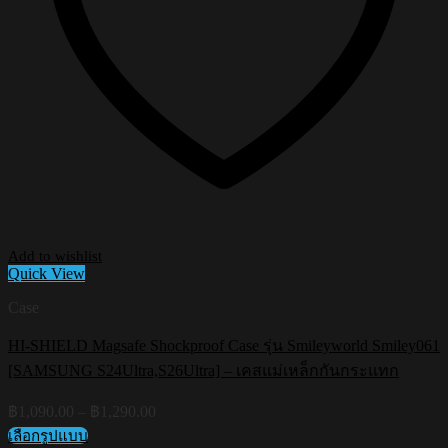
Add to wishlist
Quick View
Case
HI-SHIELD Magsafe Shockproof Case รุ่น Smileyworld Smiley061
[SAMSUNG S24Ultra,S26Ultra] – เคสแม่เหล็กกันกระแทก
Price
฿
1,090.00
–
฿
1,290.00
range:
เลือกรูปแบบ
฿1,090.00