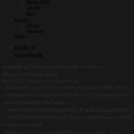
Momo Stick
Air tag
อื่นๆ
Boxset
iPhone
Samsung
Other
คำอธิบาย
ข้อมูลเพิ่มเติม
เคสพิมพ์ลาย ใช้ระยะเวลาในการผลิต 3 วันทำการ
เนื่องจากผลิตใหม่ชิ้นต่อชิ้น
HI-SHIELD Magnetic Shockproof Case
– ป้องกันแรงกระแทกจากการตกกระทบรอบด้านได้ถึง 300 cm.
– เสริมมุมกันกระแทกยกสูงด้านข้างทั้ง 4 มุม ป้องกันเลนส์กล้อง
และหน้าจอสัมผัสกับพื้นโดยตรง
– เคสมาพร้อมแหวนครอบเลนส์กล้อง ดีไซน์สวยเป็นเอกลักษณ์
– เทคโนโลยีที่ช่วยป้องกันรอยนิ้วมือและรอยขีดข่วนจากการใช้
งานได้ยากกว่าปกติ
– ผลิตจาก TPU คุณภาพเกรดพรีเมี่ยม จาก Germany (Buyer