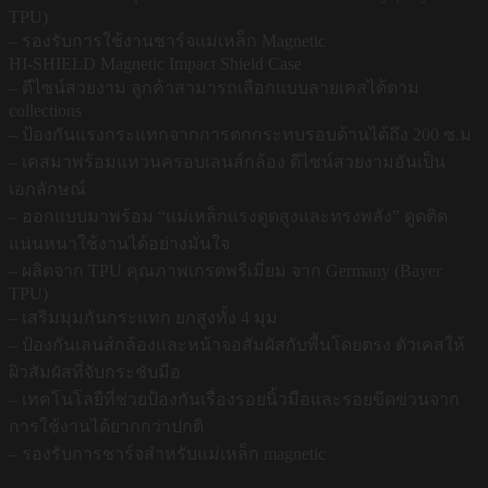
TPU)
– รองรับการใช้งานชาร์จแม่เหล็ก Magnetic
HI-SHIELD Magnetic Impact Shield Case
– ดีไซน์สวยงาม ลูกค้าสามารถเลือกแบบลายเคสได้ตาม
collections
– ป้องกันแรงกระแทกจากการตกกระทบรอบด้านได้ถึง 200 ซ.ม
– เคสมาพร้อมแหวนครอบเลนส์กล้อง ดีไซน์สวยงามอันเป็น
เอกลักษณ์
– ออกแบบมาพร้อม “แม่เหล็กแรงดูดสูงและทรงพลัง” ดูดติด
แน่นหนาใช้งานได้อย่างมั่นใจ
– ผลิตจาก TPU คุณภาพเกรดพรีเมี่ยม จาก Germany (Bayer
TPU)
– เสริมมุมกันกระแทก ยกสูงทั้ง 4 มุม
– ป้องกันเลนส์กล้องและหน้าจอสัมผัสกับพื้นโดยตรง ตัวเคสให้
ผิวสัมผัสที่จับกระชับมือ
– เทคโนโลยีที่ช่วยป้องกันเรื่องรอยนิ้วมือและรอยขีดข่วนจาก
การใช้งานได้ยากกว่าปกติ
– รองรับการชาร์จสำหรับแม่เหล็ก magnetic