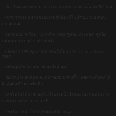
– ป้องกันแรงกระแทกจากการตกกระทบรอบด้านได้ถึง 200 ซ.ม
– เคสมาพร้อมแหวนครอบเลนส์กล้อง ดีไซน์สวยงามอันเป็น
เอกลักษณ์
– ออกแบบมาพร้อม “แม่เหล็กแรงดูดสูงและทรงพลัง” ดูดติด
แน่นหนาใช้งานได้อย่างมั่นใจ
– ผลิตจาก TPU คุณภาพเกรดพรีเมี่ยม จาก Germany (Bayer
TPU)
– เสริมมุมกันกระแทก ยกสูงทั้ง 4 มุม
– ป้องกันเลนส์กล้องและหน้าจอสัมผัสกับพื้นโดยตรง ตัวเคสให้
ผิวสัมผัสที่จับกระชับมือ
– เทคโนโลยีที่ช่วยป้องกันเรื่องรอยนิ้วมือและรอยขีดข่วนจาก
การใช้งานได้ยากกว่าปกติ
– รองรับการชาร์จสำหรับแม่เหล็ก magnetic