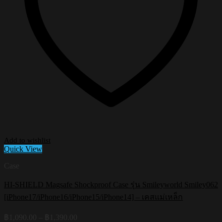
Add to wishlist
Quick View
Case
HI-SHIELD Magsafe Shockproof Case รุ่น Smileyworld Smiley062
[iPhone17/iPhone16/iPhone15/iPhone14] – เคสแม่เหล็ก
Price
฿
1,090.00
–
฿
1,390.00