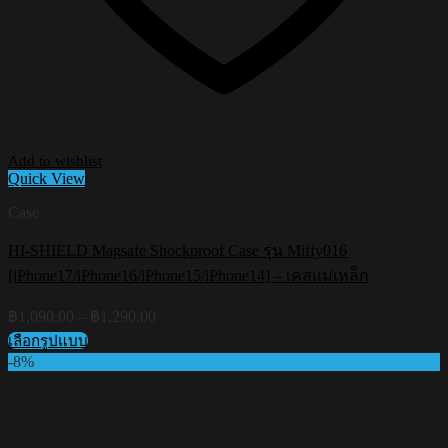
Add to wishlist
Quick View
Case
HI-SHIELD Magsafe Shockproof Case รุ่น Miffy016
[iPhone17/iPhone16/iPhone15/iPhone14] – เคสแม่เหล็ก
Price
฿
1,090.00
–
฿
1,290.00
range:
เลือกรูปแบบ
฿1,090.00
This
-8%
through
product
฿1,290.00
has
multiple
variants.