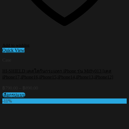
Add to wishlist
Quick View
Case
HI-SHIELD เคสใสกันกระแทก iPhone รุ่น Miffy013 [เคส
iPhone17,iPhone16,iPhone15,iPhone14,iPhone13,iPhone12]
Price
฿
790.00
–
฿
890.00
range:
เลือกรูปแบบ
฿790.00
This
-11%
through
product
฿890.00
has
multiple
variants.
The