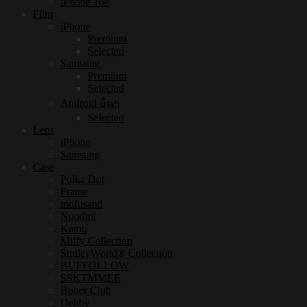
iPhone 16e
Film
iPhone
Premium
Selected
Samsung
Premium
Selected
Android อื่นๆ
Selected
Lens
iPhone
Samsung
Case
Polka Dot
Frame
mofusand
Noodmi
Kamo
Miffy Collection
SmileyWorld® Collection
BUFFOLLOW
SSKTMMEE
Butter Club
Debby