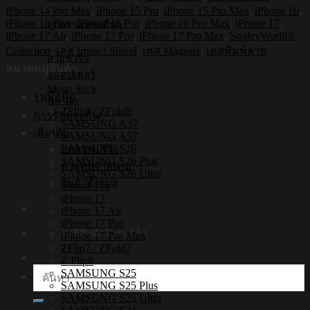
รุ่น
iPhone 14 Pro Max
,
iPhone 15 Pro
,
iPhone 15 Pro Max
,
iPhone 16
,
SmileyWorld8
iPhone 16 Plus
,
iPhone 16 Pro
,
iPhone 16 Pro Max
,
iPhone 17
,
อุปกรณ์เสริมอื่นๆ
[iPhone17/iPhone16/iPhone15/iPhone14]
iPhone 17 Air
,
iPhone 17 Pro
,
iPhone 17 Pro Max
,
SmileyWorld®
-
Collection
,
เคส Impact Shield
,
เคส Magsafe
,
เคสพิมพ์ลาย
เคส
สายชาร์จ
หมวดหมู่สินค้า
แม่
อแดปเตอร์
Mono Stick
เหล็ก
รุ่นมือถือ
Air Tag
กัน
ZFlip8 / ZFold8
การรับประกัน
SAMSUNG A37
กระแทก
เพิ่มเติม
SAMSUNG A57
ชิ้น
SAMSUNG S26
บทความ/รีวิว
SAMSUNG S26 Plus
ตัวแทนจำหน่าย
SAMSUNG S26 Ultra
สินค้าทั้งหมด
iPhone 17e
iPhone 17
iPhone 17 Air
iPhone 17 Pro
ไม่มีสินค้าในตะกร้า
iPhone 17 Pro Max
ZFlip7 / ZFold7
Z Flip6
ค้นหา:
SAMSUNG S25
SAMSUNG S25 Plus
SAMSUNG S25 Ultra