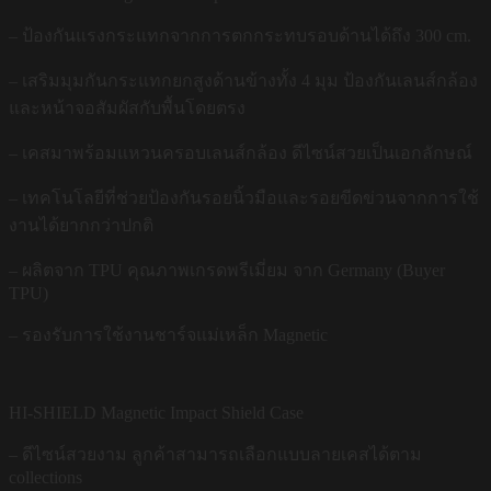
– ป้องกันแรงกระแทกจากการตกกระทบรอบด้านได้ถึง 300 cm.
– เสริมมุมกันกระแทกยกสูงด้านข้างทั้ง 4 มุม ป้องกันเลนส์กล้อง
และหน้าจอสัมผัสกับพื้นโดยตรง
– เคสมาพร้อมแหวนครอบเลนส์กล้อง ดีไซน์สวยเป็นเอกลักษณ์
– เทคโนโลยีที่ช่วยป้องกันรอยนิ้วมือและรอยขีดข่วนจากการใช้
งานได้ยากกว่าปกติ
– ผลิตจาก TPU คุณภาพเกรดพรีเมี่ยม จาก Germany (Buyer
TPU)
– รองรับการใช้งานชาร์จแม่เหล็ก Magnetic
HI-SHIELD Magnetic Impact Shield Case
– ดีไซน์สวยงาม ลูกค้าสามารถเลือกแบบลายเคสได้ตาม
collections