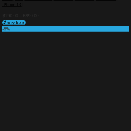
iPhone 13]
Price
฿
790.00
–
฿
890.00
range:
เลือกรูปแบบ
฿790.00
This
-8%
through
product
฿890.00
has
multiple
variants.
The
options
may
be
chosen
on
the
product
page