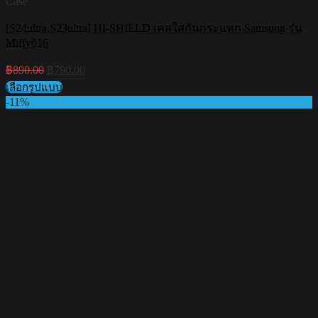
Case
[S24ultra,S23ultra] HI-SHIELD เคสใสกันกระแทก Samsung รุ่น
Miffy016
Original
Current
฿
890.00
฿
790.00
price
price
เลือกรูปแบบ
was:
is:
This
-11%
฿890.00.
฿790.00.
product
has
multiple
variants.
The
options
may
be
chosen
on
the
product
page