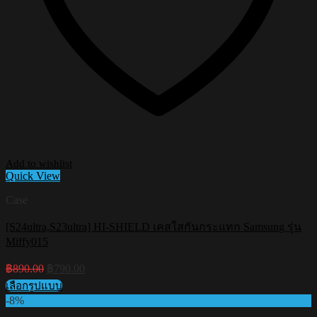
Add to wishlist
Quick View
Case
[S24ultra,S23ultra] HI-SHIELD เคสใสกันกระแทก Samsung รุ่น
Miffy015
Original
Current
฿
890.00
฿
790.00
price
price
เลือกรูปแบบ
was:
is:
This
-8%
฿890.00.
฿790.00.
product