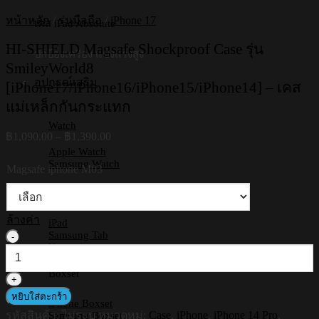
หน้าหลัก
/
รุ่นมือถือ
/
iPhone 17
เคส iPad Absolute
HI-SHIELD Magsafe Shockproof Case รุ่น
ปกป้องเครื่อง แข็งแรงสูง
SmileyWorld8
อุปกรณ์เสริม
[iPhone17/iPhone16/iPhone15/iPhone14] – เคส
แม่เหล็กกันกระแทก
Watch
Price
฿
1,090.00
–
฿
1,390.00
range:
Apple Watch
฿1,090.00
Samsung Watch
Magsafe iphone M03
through
฿1,390.00
Tablets
ล้างค่า
iPad
Samsung Tab
จำนวน
Huawei
HI-
SHIELD
Boxset
Magsafe
Shockproof
หยิบใส่ตะกร้า
iPhone Boxset
Case
รหัสสินค้า:
ไม่ระบุ
หมวดหมู่:
Case
,
iPhone
,
iPhone 14 Pro
,
Samsung Boxset