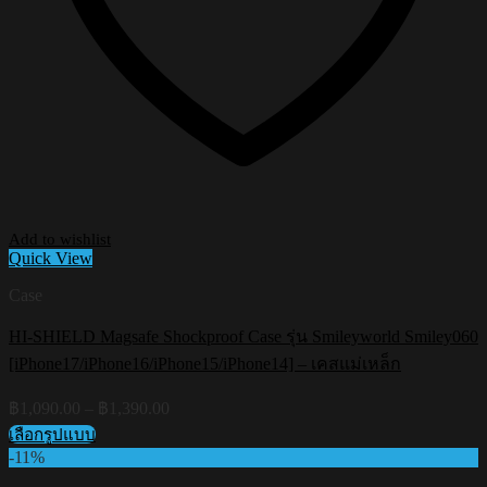
Add to wishlist
Quick View
Case
HI-SHIELD Magsafe Shockproof Case รุ่น Smileyworld Smiley060
[iPhone17/iPhone16/iPhone15/iPhone14] – เคสแม่เหล็ก
Price
฿
1,090.00
–
฿
1,390.00
range:
เลือกรูปแบบ
฿1,090.00
This
-11%
through
product