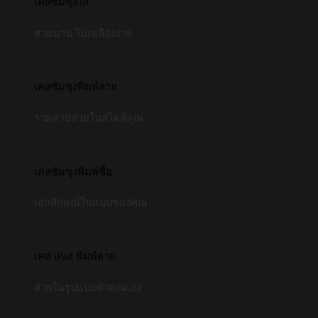
เคสซัมซุงใส
สวยนาน ไม่เหลืองง่าย
เคสซัมซุงพิมพ์ลาย
รวดลายสวยในสไตล์คุณ
เคสซัมซุงพิมพ์ชื่อ
เอกลักษณ์ในแบบของคุณ
เคส iPad พิมพ์ลาย
สวยในรูปแบบตัวคุณเอง