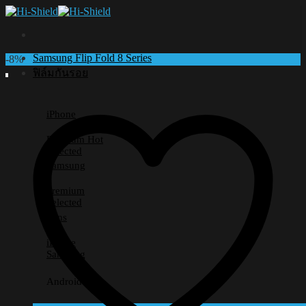
Skip
to
content
Samsung Flip Fold 8 Series
-8%
ฟิล์มกันรอย
iPhone
Premium
Selected
Samsung
Premium
Selected
Lens
iPhone
Samsung
Android อื่นๆ