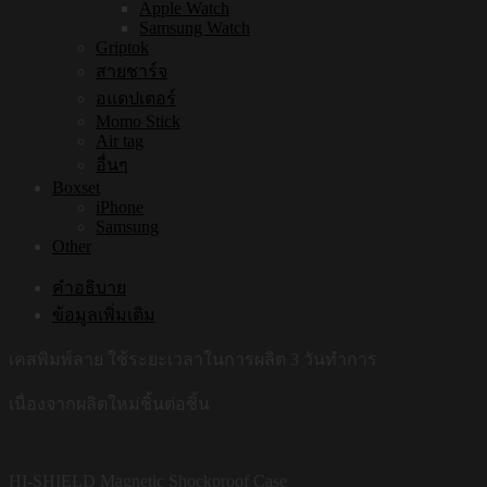
Apple Watch
Samsung Watch
Griptok
สายชาร์จ
อแดปเตอร์
Momo Stick
Air tag
อื่นๆ
Boxset
iPhone
Samsung
Other
คำอธิบาย
ข้อมูลเพิ่มเติม
เคสพิมพ์ลาย ใช้ระยะเวลาในการผลิต 3 วันทำการ
เนื่องจากผลิตใหม่ชิ้นต่อชิ้น
HI-SHIELD Magnetic Shockproof Case