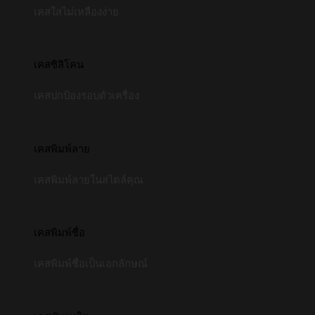
เคสใสไม่เหลืองง่าย
เคสซิลิโคน
เคสปกป้องรอบตัวเครื่อง
เคสพิมพ์ลาย
เคสพิมพ์ลายในสไตล์คุณ
เคสพิมพ์ชื่อ
เคสพิมพ์ชื่อเป็นเอกลักษณ์