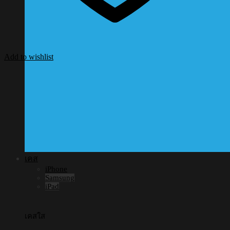
Add to wishlist
เคส
iPhone
Samsung
iPad
เคสใส