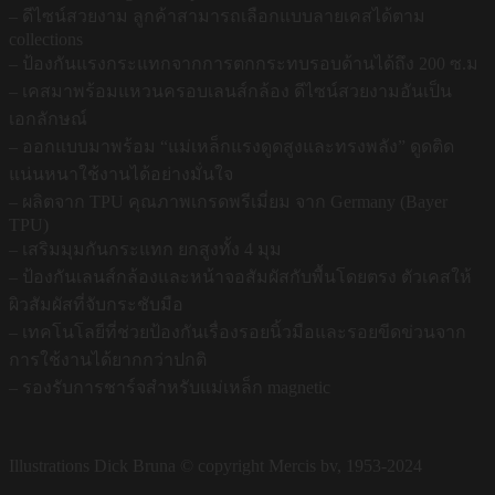
– ดีไซน์สวยงาม ลูกค้าสามารถเลือกแบบลายเคสได้ตาม
collections
– ป้องกันแรงกระแทกจากการตกกระทบรอบด้านได้ถึง 200 ซ.ม
– เคสมาพร้อมแหวนครอบเลนส์กล้อง ดีไซน์สวยงามอันเป็น
เอกลักษณ์
– ออกแบบมาพร้อม “แม่เหล็กแรงดูดสูงและทรงพลัง” ดูดติด
แน่นหนาใช้งานได้อย่างมั่นใจ
– ผลิตจาก TPU คุณภาพเกรดพรีเมี่ยม จาก Germany (Bayer
TPU)
– เสริมมุมกันกระแทก ยกสูงทั้ง 4 มุม
– ป้องกันเลนส์กล้องและหน้าจอสัมผัสกับพื้นโดยตรง ตัวเคสให้
ผิวสัมผัสที่จับกระชับมือ
– เทคโนโลยีที่ช่วยป้องกันเรื่องรอยนิ้วมือและรอยขีดข่วนจาก
การใช้งานได้ยากกว่าปกติ
– รองรับการชาร์จสำหรับแม่เหล็ก magnetic
Illustrations Dick Bruna © copyright Mercis bv, 1953-2024