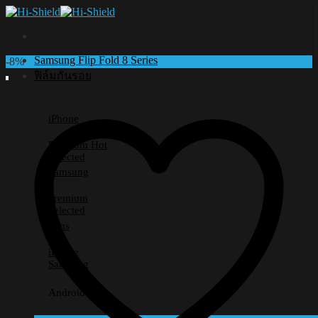
Skip
to
content
Samsung Flip Fold 8 Series
-8%
ฟิล์มกันรอย
iPhone
Premium
Selected
Samsung
Premium
Selected
Lens
iPhone
Samsung
Android อื่นๆ