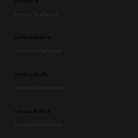
เคสซัมซุงใส
สวยนาน ไม่เหลืองง่าย
เคสซัมซุงพิมพ์ลาย
รวดลายสวยในสไตล์คุณ
เคสซัมซุงพิมพ์ชื่อ
เอกลักษณ์ในแบบของคุณ
เคส iPad พิมพ์ลาย
สวยในรูปแบบตัวคุณเอง