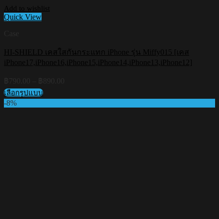
Add to wishlist
Quick View
Case
HI-SHIELD เคสใสกันกระแทก iPhone รุ่น Miffy015 [เคส
iPhone17,iPhone16,iPhone15,iPhone14,iPhone13,iPhone12]
Price
฿
790.00
–
฿
890.00
range:
เลือกรูปแบบ
฿790.00
This
-8%
through
product
฿890.00
has
multiple
variants.
The
options
may
be
chosen
on
the
product
page