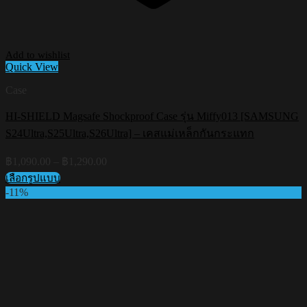
Add to wishlist
Quick View
Case
HI-SHIELD Magsafe Shockproof Case รุ่น Miffy013 [SAMSUNG
S24Ultra,S25Ultra,S26Ultra] – เคสแม่เหล็กกันกระแทก
Price
฿
1,090.00
–
฿
1,290.00
range:
เลือกรูปแบบ
฿1,090.00
This
-11%
through
product
฿1,290.00
has
multiple
variants.
The
options
may
be
chosen