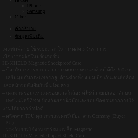
Boxset
iPhone
Samsung
Other
คำอธิบาย
ข้อมูลเพิ่มเติม
เคสพิมพ์ลาย ใช้ระยะเวลาในการผลิต 3 วันทำการ
เนื่องจากผลิตใหม่ชิ้นต่อชิ้น
HI-SHIELD Magnetic Shockproof Case
– ป้องกันแรงกระแทกจากการตกกระทบรอบด้านได้ถึง 300 cm.
– เสริมมุมกันกระแทกยกสูงด้านข้างทั้ง 4 มุม ป้องกันเลนส์กล้อง
และหน้าจอสัมผัสกับพื้นโดยตรง
– เคสมาพร้อมแหวนครอบเลนส์กล้อง ดีไซน์สวยเป็นเอกลักษณ์
– เทคโนโลยีที่ช่วยป้องกันรอยนิ้วมือและรอยขีดข่วนจากการใช้
งานได้ยากกว่าปกติ
– ผลิตจาก TPU คุณภาพเกรดพรีเมี่ยม จาก Germany (Buyer
TPU)
– รองรับการใช้งานชาร์จแม่เหล็ก Magnetic
HI-SHIELD Magnetic Impact Shield Case