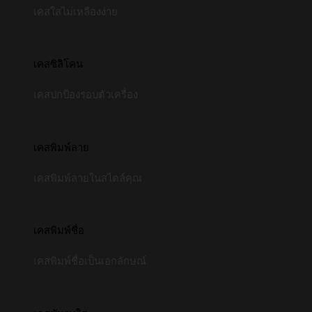
เคสใสไม่เหลืองง่าย
เคสซิลิโคน
เคสปกป้องรอบตัวเครื่อง
เคสพิมพ์ลาย
เคสพิมพ์ลายในสไตล์คุณ
เคสพิมพ์ชื่อ
เคสพิมพ์ชื่อเป็นเอกลักษณ์