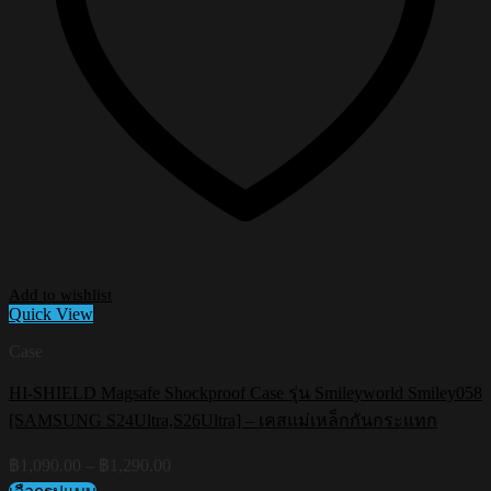
Add to wishlist
Quick View
Case
HI-SHIELD Magsafe Shockproof Case รุ่น Smileyworld Smiley058
[SAMSUNG S24Ultra,S26Ultra] – เคสแม่เหล็กกันกระแทก
Price
฿
1,090.00
–
฿
1,290.00
range: