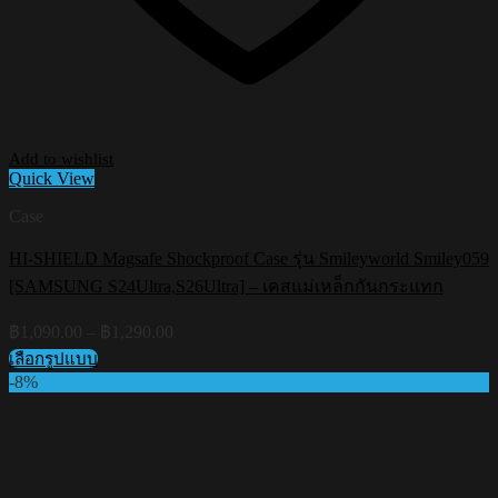
Add to wishlist
Quick View
Case
HI-SHIELD Magsafe Shockproof Case รุ่น Smileyworld Smiley059
[SAMSUNG S24Ultra,S26Ultra] – เคสแม่เหล็กกันกระแทก
Price
฿
1,090.00
–
฿
1,290.00
range:
เลือกรูปแบบ
฿1,090.00
This
-8%
through
product
฿1,290.00
has
multiple
variants.
The