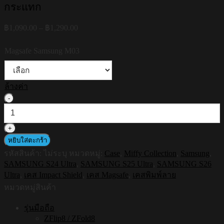
กระแทก
Price
฿
1,090.00
–
฿
1,290.00
range:
฿1,090.00
Magsafe Samsung M03
through
฿1,290.00
ล้างค่า
จำนวน
HI-
SHIELD
Magsafe
Shockproof
หยิบใส่ตะกร้า
Case
รหัสสินค้า:
ไม่ระบุ
หมวดหมู่:
Case
,
Miffy Collection
,
Samsung
,
Miffy
in
SAMSUNG S24 Ultra
,
SAMSUNG S25 Ultra
,
SAMSUNG S26
The
Ultra
,
เคส Impact Shield
,
เคส Magsafe
,
เคสพิมพ์ลาย
Garden
หมวดหมู่สินค้า
รุ่น
Miffy002
รุ่นมือถือ
[SAMSUNG
ZFlip8 / ZFold8
S24Ultra,S25Ultra,S26Ultra]