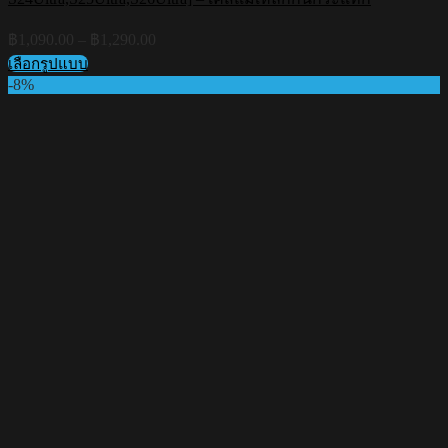
Price
฿
1,090.00
–
฿
1,290.00
range:
เลือกรูปแบบ
฿1,090.00
This
-8%
through
product
฿1,290.00
has
multiple
variants.
The
options
may
be
chosen
on
the
product
page