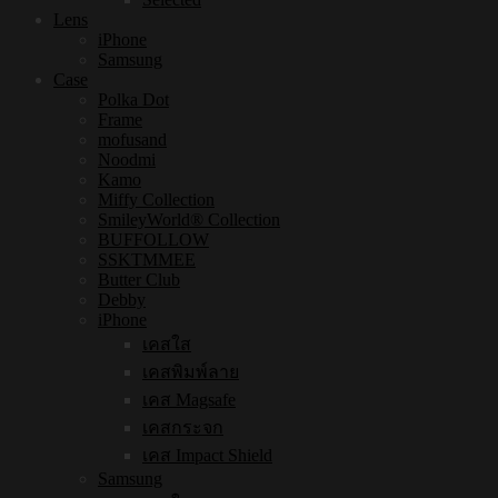
Lens
iPhone
Samsung
Case
Polka Dot
Frame
mofusand
Noodmi
Kamo
Miffy Collection
SmileyWorld® Collection
BUFFOLLOW
SSKTMMEE
Butter Club
Debby
iPhone
เคสใส
เคสพิมพ์ลาย
เคส Magsafe
เคสกระจก
เคส Impact Shield
Samsung