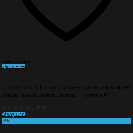
Add to wishlist
Quick View
Case
HI-SHIELD Magsafe Shockproof Case รุ่น Smileyworld Smiley061
[iPhone17/iPhone16/iPhone15/iPhone14] – เคสแม่เหล็ก
Price
฿
1,090.00
–
฿
1,390.00
range:
เลือกรูปแบบ
฿1,090.00
This
-8%
through
product
฿1,390.00
has