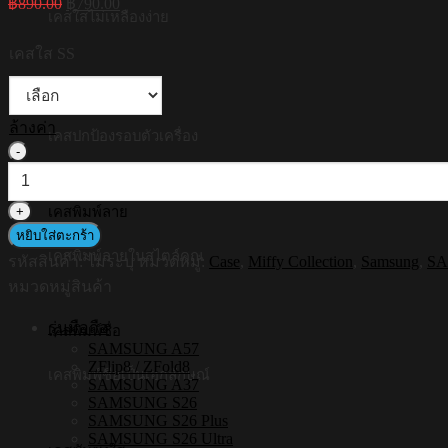
฿
890.00
฿
790.00
price
price
เคสใสไม่เหลืองง่าย
was:
is:
เคสใส SS
฿890.00.
฿790.00.
เคสซิลิโคน
ล้างค่า
เคสปกป้องรอบตัวเครื่อง
จำนวน
[S25ultra,S24ultra,S23ultra]
HI-
SHIELD
เคสพิมพ์ลาย
เคส
หยิบใส่ตะกร้า
เคสพิมพ์ลายในสไตล์คุณ
ใส
รหัสสินค้า:
ไม่ระบุ
หมวดหมู่:
Case
,
Miffy Collection
,
Samsung
,
SA
กัน
หมวดหมู่สินค้า
กระแทก
รุ่นมือถือ
Samsung
เคสพิมพ์ชื่อ
SAMSUNG A57
รุ่น
ZFlip8 / ZFold8
Miffy020
เคสพิมพ์ชื่อเป็นเอกลักษณ์
SAMSUNG A37
ชิ้น
SAMSUNG S26
SAMSUNG S26 Plus
SAMSUNG S26 Ultra