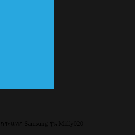
นกระแทก Samsung รุ่น Miffy020