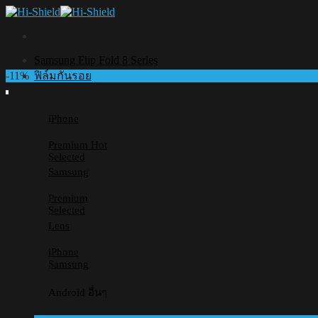
Skip
to
content
Samsung Flip Fold 8 Series
-11%
ฟิล์มกันรอย
iPhone
Premium
Selected
Samsung
Premium
Selected
Lens
iPhone
Samsung
Android อื่นๆ