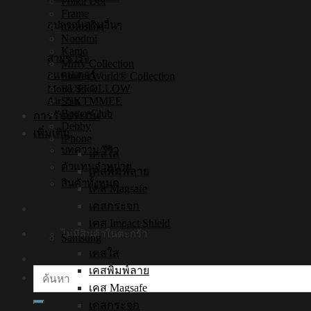
Polka Dot
Frame
อุปกรณ์เสริมอื่นๆ
mofusand
Noodmi
Kamo
สายชาร์จ
Miffy Collection
อแดปเตอร์
SmileyWorld® Collection
BUFFOLLOW
Mono Stick
SSKTMMEE
Air Tag
Butter Club
การรับประกัน
Debby
เพิ่มเติม
iPhone
บทความ/รีวิว
เคสใส
ตัวแทนจำหน่าย
เคสพิมพ์ลาย
สินค้าทั้งหมด
เคส Magsafe
เคสกระจก
เคส Impact Shield
ไม่มีสินค้าในตะกร้า
Samsung
เคสใส
เคสพิมพ์ลาย
ค้นหา:
เคส Magsafe
เคสกระจก