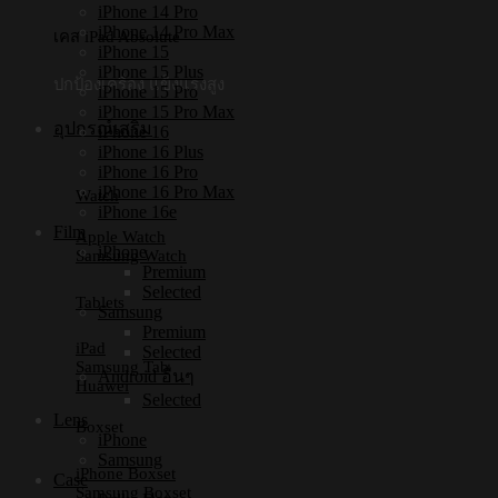
iPhone 14 Pro
iPhone 14 Pro Max
เคส iPad Absolute
iPhone 15
iPhone 15 Plus
ปกป้องเครื่อง แข็งแรงสูง
iPhone 15 Pro
iPhone 15 Pro Max
อุปกรณ์เสริม
iPhone 16
iPhone 16 Plus
iPhone 16 Pro
iPhone 16 Pro Max
Watch
iPhone 16e
Film
Apple Watch
iPhone
Samsung Watch
Premium
Selected
Tablets
Samsung
Premium
iPad
Selected
Samsung Tab
Android อื่นๆ
Huawei
Selected
Lens
Boxset
iPhone
Samsung
iPhone Boxset
Case
Samsung Boxset