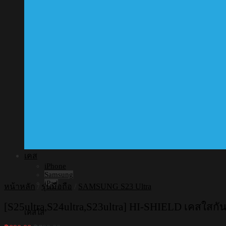
เคส
iPhone
Samsung
iPad
หน้าหลัก
/
รุ่นมือถือ
/
SAMSUNG S23 Ultra
[S25ultra,S24ultra,S23ultra] HI-SHIELD เคสใสกั
เคสใส
Original
Current