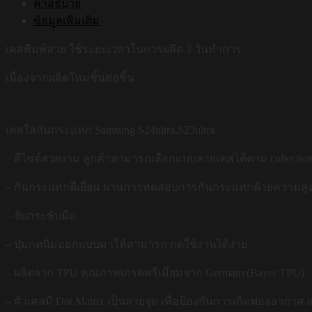
คำอธิบาย
ข้อมูลเพิ่มเติม
เคสพิมพ์ลาย ใช้ระยะเวลาในการผลิต 3 วันทำการ
เนื่องจากผลิตใหม่ชิ้นต่อชิ้น
เคสใสกันกระแทก Samsung S24ultra,S23ultra
– ดีไซด์สวยงาม ลูกค้าสามารถเลือกแบบลายเคสได้ตาม collection
– กันกระแทกดีเยี่ยม ผ่านการทดสอบการกันกระแทกด้วยความสูงถ
– จับกระชับมือ
– ปุ่มกดนิ่มออกแบบมาให้สามารถ กดใช้งานได้ง่าย
– ผลิตจาก TPU คุณภาพเกรดพรีเมี่ยมจาก Germany(Bayer TPU)
– ตัวเคสมี Dot Matrix เป็นลายจุด เพื่อป้องกันการเกิดฟองอากาศ