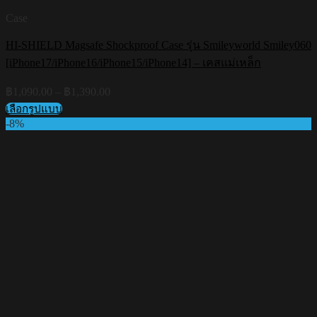
Case
HI-SHIELD Magsafe Shockproof Case รุ่น Smileyworld Smiley060
[iPhone17/iPhone16/iPhone15/iPhone14] – เคสแม่เหล็ก
Price
฿
1,090.00
–
฿
1,390.00
range:
เลือกรูปแบบ
฿1,090.00
This
-8%
through
product
฿1,390.00
has
multiple
variants.
The
options
may
be
chosen
on
the
product
page