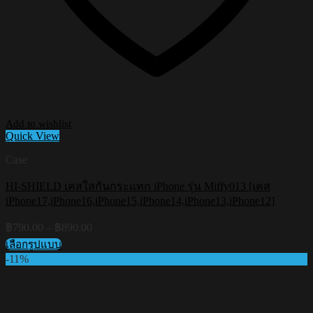
Add to wishlist
Quick View
Case
HI-SHIELD เคสใสกันกระแทก iPhone รุ่น Miffy013 [เคส
iPhone17,iPhone16,iPhone15,iPhone14,iPhone13,iPhone12]
Price
฿
790.00
–
฿
890.00
range:
เลือกรูปแบบ
฿790.00
This
-11%
through
product
฿890.00
has
multiple
variants.