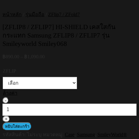
หน้าหลัก
/
รุ่นมือถือ
/
ZFlip7 / ZFold7
[ZFLIP8 / ZFLIP7] HI-SHIELD เคสใสกัน
กระแทก Samsung ZFLIP8 / ZFLIP7 รุ่น
Smileyworld Smiley068
Price
฿
890.00
–
฿
1,090.00
range:
฿890.00
ZFLIP
through
฿1,090.00
ล้างค่า
จำนวน
[ZFLIP8
/
ZFLIP7]
HI-
หยิบใส่ตะกร้า
SHIELD
รหัสสินค้า:
ไม่ระบุ
หมวดหมู่:
Case
,
Samsung
,
SmileyWorld®
เคส