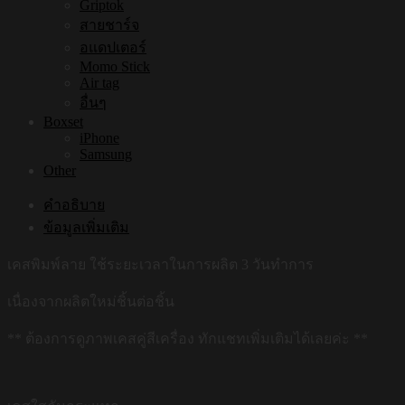
Griptok
สายชาร์จ
อแดปเตอร์
Momo Stick
Air tag
อื่นๆ
Boxset
iPhone
Samsung
Other
คำอธิบาย
ข้อมูลเพิ่มเติม
เคสพิมพ์ลาย ใช้ระยะเวลาในการผลิต 3 วันทำการ
เนื่องจากผลิตใหม่ชิ้นต่อชิ้น
** ต้องการดูภาพเคสคู่สีเครื่อง ทักแชทเพิ่มเติมได้เลยค่ะ **