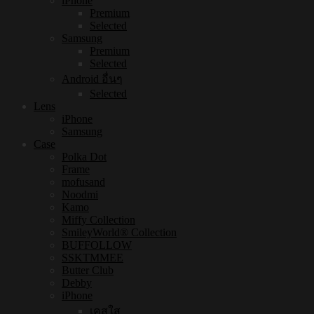
iPhone
Premium
Selected
Samsung
Premium
Selected
Android อื่นๆ
Selected
Lens
iPhone
Samsung
Case
Polka Dot
Frame
mofusand
Noodmi
Kamo
Miffy Collection
SmileyWorld® Collection
BUFFOLLOW
SSKTMMEE
Butter Club
Debby
iPhone
เคสใส