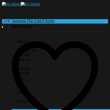
Skip
to
content
Samsung Flip Fold 8 Series
-10%
ฟิล์มกันรอย
iPhone
Premium
Selected
Samsung
Premium
Selected
Lens
iPhone
Samsung
Android อื่นๆ