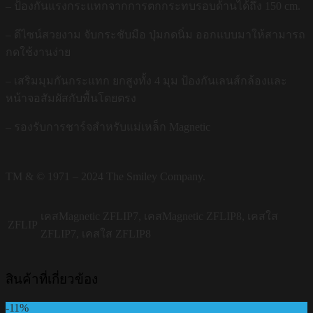
– ป้องกันแรงกระแทกจากการตกกระทบรอบด้านได้ถึง 150 cm.
– ดีไซน์สวยงาม จับกระชับมือ ปุ่มกดนิ่ม ออกแบบมาให้สามารถ
กดใช้งานง่าย
– เสริมมุมกันกระแทก ยกสูงทั้ง 4 มุม ป้องกันเลนส์กล้องและ
หน้าจอสัมผัสกับพื้นโดยตรง
– รองรับการชาร์จสำหรับแม่เหล็ก Magnetic
TM & © 1971 – 2024 The Smiley Company.
เคสMagnetic ZFLIP7, เคสMagnetic ZFLIP8, เคสใส
ZFLIP
ZFLIP7, เคสใส ZFLIP8
สินค้าที่เกี่ยวข้อง
-11%