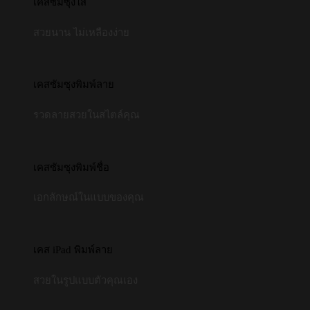
เคสซัมซุงใส
สวยนาน ไม่เหลืองง่าย
เคสซัมซุงพิมพ์ลาย
รวดลายสวยในสไตล์คุณ
เคสซัมซุงพิมพ์ชื่อ
เอกลักษณ์ในแบบของคุณ
เคส iPad พิมพ์ลาย
สวยในรูปแบบตัวคุณเอง