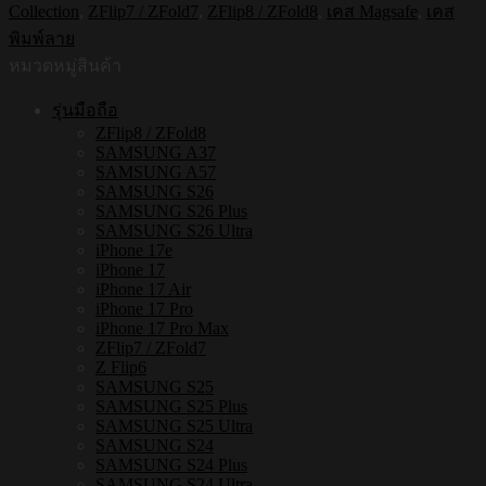
Collection
,
ZFlip7 / ZFold7
,
ZFlip8 / ZFold8
,
เคส Magsafe
,
เคส
ใส
พิมพ์ลาย
กัน
หมวดหมู่สินค้า
กระแทก
Samsung
รุ่นมือถือ
ZFLIP8
ZFlip8 / ZFold8
/
SAMSUNG A37
ZFLIP7
SAMSUNG A57
รุ่น
SAMSUNG S26
Smileyworld
SAMSUNG S26 Plus
Smiley068
SAMSUNG S26 Ultra
ชิ้น
iPhone 17e
iPhone 17
iPhone 17 Air
iPhone 17 Pro
iPhone 17 Pro Max
ZFlip7 / ZFold7
Z Flip6
SAMSUNG S25
SAMSUNG S25 Plus
SAMSUNG S25 Ultra
SAMSUNG S24
SAMSUNG S24 Plus
SAMSUNG S24 Ultra