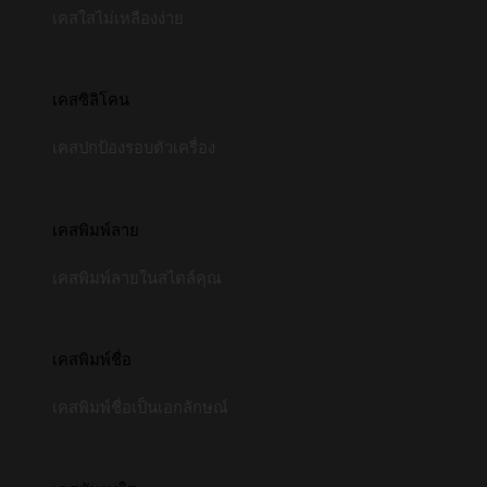
เคสใสไม่เหลืองง่าย
เคสซิลิโคน
เคสปกป้องรอบตัวเครื่อง
เคสพิมพ์ลาย
เคสพิมพ์ลายในสไตล์คุณ
เคสพิมพ์ชื่อ
เคสพิมพ์ชื่อเป็นเอกลักษณ์