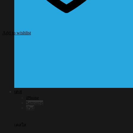
Add to wishlist
เคส
iPhone
Samsung
iPad
เคสใส