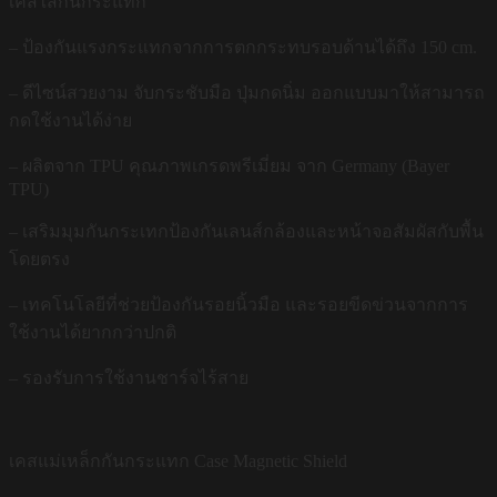
เคสใสกันกระแทก
– ป้องกันแรงกระแทกจากการตกกระทบรอบด้านได้ถึง 150 cm.
– ดีไซน์สวยงาม จับกระชับมือ ปุ่มกดนิ่ม ออกแบบมาให้สามารถ
กดใช้งานได้ง่าย
– ผลิตจาก TPU คุณภาพเกรดพรีเมี่ยม จาก Germany (Bayer
TPU)
– เสริมมุมกันกระเทกป้องกันเลนส์กล้องและหน้าจอสัมผัสกับพื้น
โดยตรง
– เทคโนโลยีที่ช่วยป้องกันรอยนิ้วมือ และรอยขีดข่วนจากการ
ใช้งานได้ยากกว่าปกติ
– รองรับการใช้งานชาร์จไร้สาย
เคสแม่เหล็กกันกระแทก Case Magnetic Shield