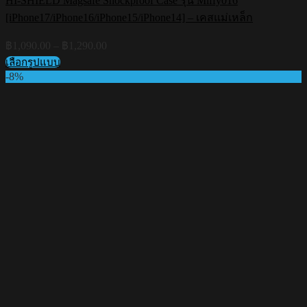
HI-SHIELD Magsafe Shockproof Case รุ่น Miffy016
[iPhone17/iPhone16/iPhone15/iPhone14] – เคสแม่เหล็ก
Price
฿
1,090.00
–
฿
1,290.00
range:
เลือกรูปแบบ
฿1,090.00
This
-8%
through
product
฿1,290.00
has
multiple
variants.
The
options
may
be
chosen
on
the
product
page