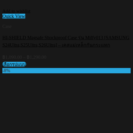
Add to wishlist
Quick View
Case
HI-SHIELD Magsafe Shockproof Case รุ่น Miffy013 [SAMSUNG
S24Ultra,S25Ultra,S26Ultra] – เคสแม่เหล็กกันกระแทก
Price
฿
1,090.00
–
฿
1,290.00
range:
เลือกรูปแบบ
฿1,090.00
This
-8%
through
product
฿1,290.00
has
multiple
variants.
The
options
may
be
chosen
on
the