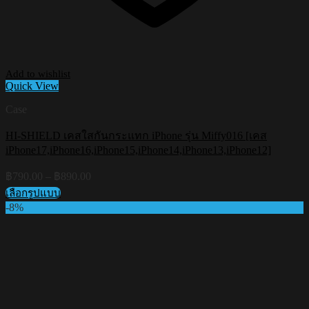
Add to wishlist
Quick View
Case
HI-SHIELD เคสใสกันกระแทก iPhone รุ่น Miffy016 [เคส
iPhone17,iPhone16,iPhone15,iPhone14,iPhone13,iPhone12]
Price
฿
790.00
–
฿
890.00
range:
เลือกรูปแบบ
฿790.00
This
-8%
through
product
฿890.00
has
multiple
variants.
The
options
may
be