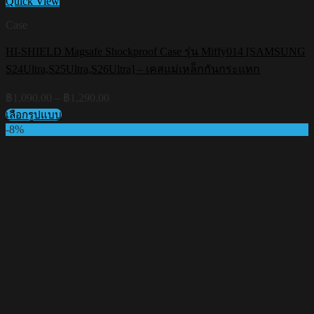
Quick View
Case
HI-SHIELD Magsafe Shockproof Case รุ่น Miffy014 [SAMSUNG
S24Ultra,S25Ultra,S26Ultra] – เคสแม่เหล็กกันกระแทก
Price
฿
1,090.00
–
฿
1,290.00
range:
เลือกรูปแบบ
฿1,090.00
This
-8%
through
product
฿1,290.00
has
multiple
variants.
The
options
may
be
chosen
on
the
product
page