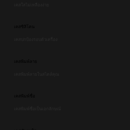
เคสใสไม่เหลืองง่าย
เคสซิลิโคน
เคสปกป้องรอบตัวเครื่อง
เคสพิมพ์ลาย
เคสพิมพ์ลายในสไตล์คุณ
เคสพิมพ์ชื่อ
เคสพิมพ์ชื่อเป็นเอกลักษณ์