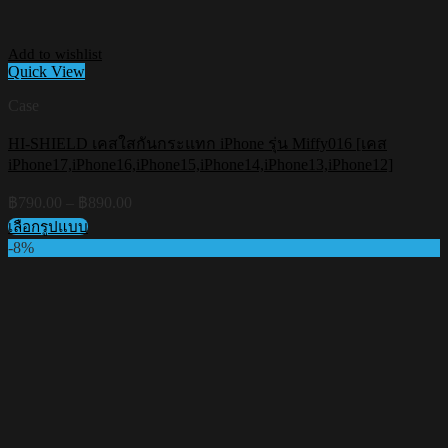
Add to wishlist
Quick View
Case
HI-SHIELD เคสใสกันกระแทก iPhone รุ่น Miffy016 [เคส
iPhone17,iPhone16,iPhone15,iPhone14,iPhone13,iPhone12]
Price
฿
790.00
–
฿
890.00
range:
เลือกรูปแบบ
฿790.00
This
-8%
through
product
฿890.00
has
multiple
variants.
The
options
may
be
chosen
on
the