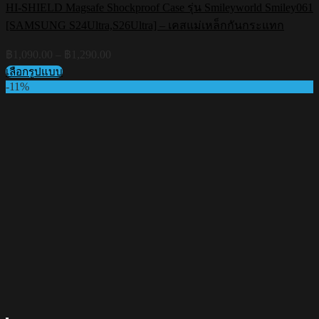
HI-SHIELD Magsafe Shockproof Case รุ่น Smileyworld Smiley061
[SAMSUNG S24Ultra,S26Ultra] – เคสแม่เหล็กกันกระแทก
Price
฿
1,090.00
–
฿
1,290.00
range:
เลือกรูปแบบ
฿1,090.00
This
-11%
through
product
฿1,290.00
has
multiple
variants.
The
options
may
be
chosen
on
the
product
page