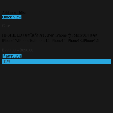
Add to wishlist
Quick View
Case
HI-SHIELD เคสใสกันกระแทก iPhone รุ่น Miffy014 [เคส
iPhone17,iPhone16,iPhone15,iPhone14,iPhone13,iPhone12]
Price
฿
790.00
–
฿
890.00
range:
เลือกรูปแบบ
฿790.00
This
-11%
through
product
฿890.00
has
multiple
variants.
The
options
may
be
chosen
on
the