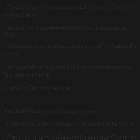
– ดีไซน์สวยงาม จับกระชับมือ ปุ่มกดนิ่ม ออกแบบมาให้สามารถ
กดใช้งานได้ง่าย
– ผลิตจาก TPU คุณภาพเกรดพรีเมี่ยม จาก Germany (Bayer
TPU)
– เสริมมุมกันกระเทกป้องกันเลนส์กล้องและหน้าจอสัมผัสกับพื้น
โดยตรง
– เทคโนโลยีที่ช่วยป้องกันรอยนิ้วมือ และรอยขีดข่วนจากการ
ใช้งานได้ยากกว่าปกติ
– รองรับการใช้งานชาร์จไร้สาย
เคสแม่เหล็กกันกระแทก Case Magnetic Shield
– ป้องกันแรงกระแทกจากการตกกระทบรอบด้านได้ถึง 150 cm.
– ดีไซน์สวยงาม จับกระชับมือ ปุ่มกดนิ่ม ออกแบบมาให้สามารถ