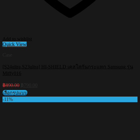
Add to wishlist
Quick View
Case
[S24ultra,S23ultra] HI-SHIELD เคสใสกันกระแทก Samsung รุ่น
Miffy016
Original
Current
฿
890.00
฿
790.00
price
price
เลือกรูปแบบ
was:
is:
This
-11%
฿890.00.
฿790.00.
product
has
multiple
variants.
The
options
may