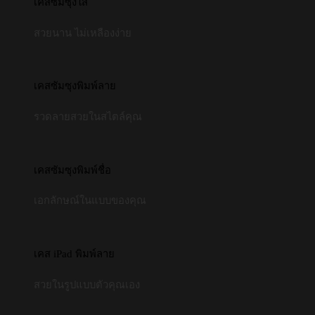
เคสซัมซุงใส
สวยนาน ไม่เหลืองง่าย
เคสซัมซุงพิมพ์ลาย
รวดลายสวยในสไตล์คุณ
เคสซัมซุงพิมพ์ชื่อ
เอกลักษณ์ในแบบของคุณ
เคส iPad พิมพ์ลาย
สวยในรูปแบบตัวคุณเอง