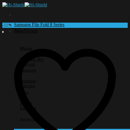
Skip
to
content
Samsung Flip Fold 8 Series
-11%
ฟิล์มกันรอย
iPhone
Premium
Selected
Samsung
Premium
Selected
Lens
iPhone
Samsung
Android อื่นๆ