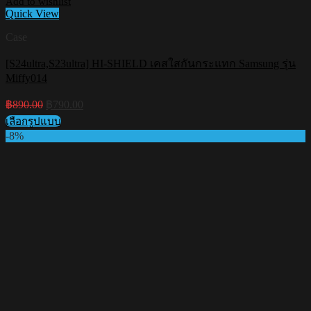
Add to wishlist
Quick View
Case
[S24ultra,S23ultra] HI-SHIELD เคสใสกันกระแทก Samsung รุ่น
Miffy014
Original
Current
฿
890.00
฿
790.00
price
price
เลือกรูปแบบ
was:
is:
This
-8%
฿890.00.
฿790.00.
product
has
multiple
variants.
The
options
may
be
chosen
on
the
product
page