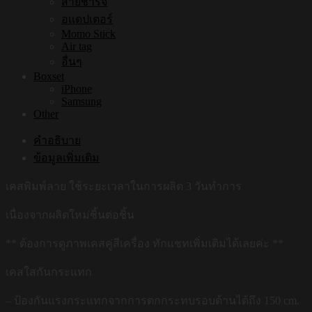
สายชาร์จ
อแดปเตอร์
Momo Stick
Air tag
อื่นๆ
Boxset
iPhone
Samsung
Other
คำอธิบาย
ข้อมูลเพิ่มเติม
เคสพิมพ์ลาย ใช้ระยะเวลาในการผลิต 3 วันทำการ
เนื่องจากผลิตใหม่ชิ้นต่อชิ้น
** ต้องการดูภาพเคสคู่สีเครื่อง ทักแชทเพิ่มเติมได้เลยค่ะ **
เคสใสกันกระแทก
– ป้องกันแรงกระแทกจากการตกกระทบรอบด้านได้ถึง 150 cm.