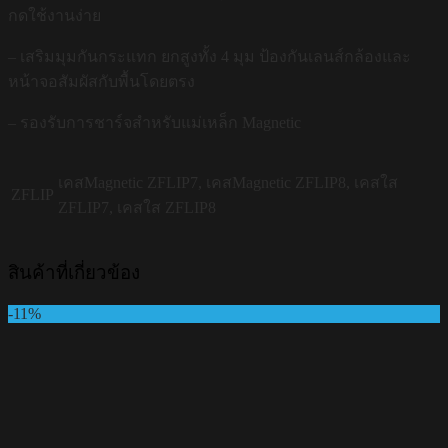
กดใช้งานง่าย
– เสริมมุมกันกระแทก ยกสูงทั้ง 4 มุม ป้องกันเลนส์กล้องและ
หน้าจอสัมผัสกับพื้นโดยตรง
– รองรับการชาร์จสำหรับแม่เหล็ก Magnetic
เคสMagnetic ZFLIP7, เคสMagnetic ZFLIP8, เคสใส
ZFLIP
ZFLIP7, เคสใส ZFLIP8
สินค้าที่เกี่ยวข้อง
-11%