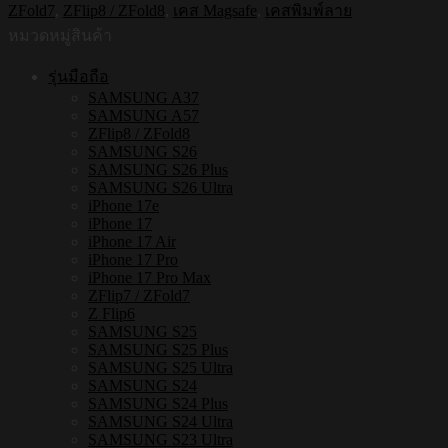
ZFold7
,
ZFlip8 / ZFold8
,
เคส Magsafe
,
เคสพิมพ์ลาย
ใส
หมวดหมู่สินค้า
กัน
กระแทก
รุ่นมือถือ
Samsung
SAMSUNG A37
ZFLIP8
SAMSUNG A57
/
ZFlip8 / ZFold8
ZFLIP7
SAMSUNG S26
รุ่น
SAMSUNG S26 Plus
KAMO
SAMSUNG S26 Ultra
S183
iPhone 17e
iPhone 17
ชิ้น
iPhone 17 Air
iPhone 17 Pro
iPhone 17 Pro Max
ZFlip7 / ZFold7
Z Flip6
SAMSUNG S25
SAMSUNG S25 Plus
SAMSUNG S25 Ultra
SAMSUNG S24
SAMSUNG S24 Plus
SAMSUNG S24 Ultra
SAMSUNG S23 Ultra