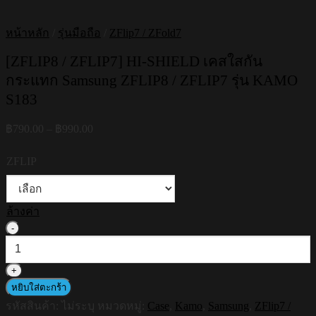
หน้าหลัก
/
รุ่นมือถือ
/
ZFlip7 / ZFold7
[ZFLIP8 / ZFLIP7] HI-SHIELD เคสใสกัน
กระแทก Samsung ZFLIP8 / ZFLIP7 รุ่น KAMO
S183
Price
฿
790.00
–
฿
990.00
range:
฿790.00
ZFLIP
through
฿990.00
ล้างค่า
จำนวน
[ZFLIP8
/
ZFLIP7]
HI-
หยิบใส่ตะกร้า
SHIELD
รหัสสินค้า:
ไม่ระบุ
หมวดหมู่:
Case
,
Kamo
,
Samsung
,
ZFlip7 /
เคส