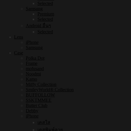
Selected
Samsung
Premium
Selected
Android อื่นๆ
Selected
Lens
iPhone
Samsung
Case
Polka Dot
Frame
mofusand
Noodmi
Kamo
Miffy Collection
SmileyWorld® Collection
BUFFOLLOW
SSKTMMEE
Butter Club
Debby
iPhone
เคสใส
เคสพิมพ์ลาย